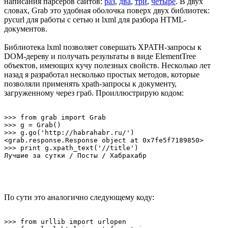
написания парсеров сайтов:
раз
,
два
,
три
,
четыре
. В двух
словах, Grab это удобная оболочка поверх двух библиотек:
pycurl для работы с сетью и lxml для разбора HTML-
документов.
Библиотека lxml позволяет совершать XPATH-запросы к
DOM-дереву и получать результаты в виде ElementTree
объектов, имеющих кучу полезных свойств. Несколько лет
назад я разработал несколько простых методов, которые
позволяли применять xpath-запросы к документу,
загруженному через граб. Проиллюстрирую кодом:
>>> from grab import Grab

>>> g = Grab()

>>> g.go('http://habrahabr.ru/')

<grab.response.Response object at 0x7fe5f7189850>

>>> print g.xpath_text('//title')

По сути это аналогично следующему коду:
>>> from urllib import urlopen
