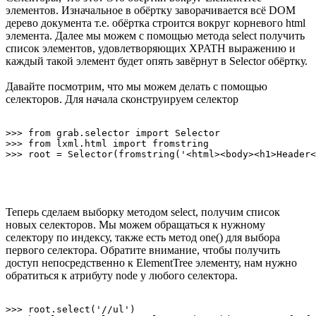
элементов. Изначальное в обёртку заворачивается всё DOM
дерево документа т.е. обёртка строится вокруг корневого html
элемента. Далее мы можем с помощью метода select получить
список элементов, удовлетворяющих XPATH выражению и
каждый такой элемент будет опять завёрнут в Selector обёртку.
Давайте посмотрим, что мы можем делать с помощью
селекторов. Для начала сконструируем селектор
>>> from grab.selector import Selector

>>> from lxml.html import fromstring

Теперь сделаем выборку методом select, получим список
новых селекторов. Мы можем обращаться к нужному
селектору по индексу, также есть метод one() для выбора
первого селектора. Обратите внимание, чтобы получить
доступ непосредственно к ElementTree элементу, нам нужно
обратиться к атрибуту node у любого селектора.
>>> root.select('//ul')
