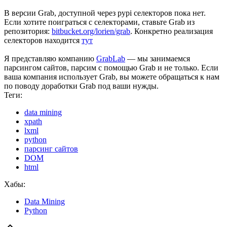
В версии Grab, доступной через pypi селекторов пока нет.
Если хотите поиграться с селекторами, ставьте Grab из
репозитория:
bitbucket.org/lorien/grab
. Конкретно реализация
селекторов находится
тут
Я представляю компанию
GrabLab
— мы занимаемся
парсингом сайтов, парсим с помощью Grab и не только. Если
ваша компания использует Grab, вы можете обращаться к нам
по поводу доработки Grab под ваши нужды.
Теги:
data mining
xpath
lxml
python
парсинг сайтов
DOM
html
Хабы:
Data Mining
Python