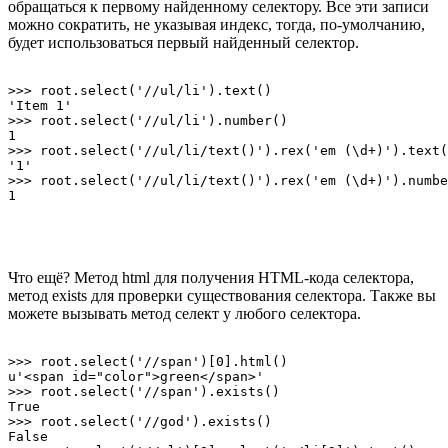
обращаться к первому найденному селектору. Все эти записи
можно сократить, не указывая индекс, тогда, по-умолчанию,
будет использоваться первый найденный селектор.
>>> root.select('//ul/li').text()

'Item 1'

>>> root.select('//ul/li').number()

1

>>> root.select('//ul/li/text()').rex('em (\d+)').text(
'1'

>>> root.select('//ul/li/text()').rex('em (\d+)').numbe
Что ещё? Метод html для получения HTML-кода селектора,
метод exists для проверки существования селектора. Также вы
можете вызывать метод селект у любого селектора.
>>> root.select('//span')[0].html()

u'<span id="color">green</span>'

>>> root.select('//span').exists()

True

>>> root.select('//god').exists()

False
