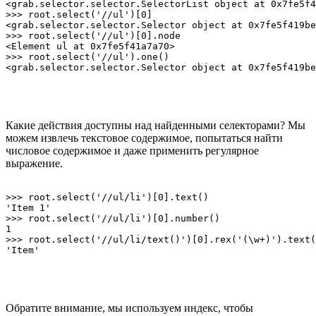
<grab.selector.selector.SelectorList object at 0x7fe5f4
>>> root.select('//ul')[0]

<grab.selector.selector.Selector object at 0x7fe5f419be
>>> root.select('//ul')[0].node

<Element ul at 0x7fe5f41a7a70>

>>> root.select('//ul').one()

Какие действия доступны над найденными селекторами? Мы
можем извлечь текстовое содержимое, попытаться найти
числовое содержимое и даже применить регулярное
выражение.
>>> root.select('//ul/li')[0].text()

'Item 1'

>>> root.select('//ul/li')[0].number()

1

>>> root.select('//ul/li/text()')[0].rex('(\w+)').text(
Обратите внимание, мы используем индекс, чтобы