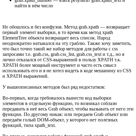
grab.xpath_number — взять результат grab.xpath_text и
найти в нём число
Не обошлось и без конфузов. Метод grab.xpath — возвращает
первый элемент выборки, в то время как метод xpath
ElementTree объекта возвращает весь список. Народ
неоднократно натыкался на эту граблю. Также хочу заметить,
что был точно такой же набор методов для работы с css
запросами т.е. grab.css, grab.css_list, grab.css_text и т.д., но я
лично отказался от CSS-выражений в пользу XPATH т.к.
XPATH более мощный инструмент и часто есть смысл
использовать его и я не хотел видеть в коде мешанину из CSS
и XPATH выражений.
У вышеописанных методов был ряд недостатков:
Во-первых, когда требовалось вынести код выборки
элементов в отдельную функцию, то возникал соблазн
передавать в неё весь Grab объект, чтобы вызывать от него эти
функции. По другому никак: или передаем Grab объект или
передаём голый DOM-объект, у которого нет полезных
функций, типа xpath_text.