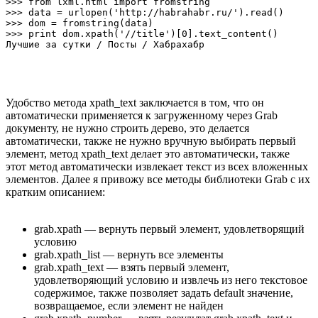
>>> from lxml.html import fromstring

>>> data = urlopen('http://habrahabr.ru/').read()

>>> dom = fromstring(data)

>>> print dom.xpath('//title')[0].text_content()

Удобство метода xpath_text заключается в том, что он
автоматически применяется к загруженному через Grab
документу, не нужно строить дерево, это делается
автоматически, также не нужно вручную выбирать первый
элемент, метод xpath_text делает это автоматически, также
этот метод автоматически извлекает текст из всех вложенных
элементов. Далее я привожу все методы библиотеки Grab с их
кратким описанием:
grab.xpath — вернуть первый элемент, удовлетворящий
условию
grab.xpath_list — вернуть все элементы
grab.xpath_text — взять первый элемент,
удовлетворяющий условию и извлечь из него текстовое
содержимое, также позволяет задать default значение,
возвращаемое, если элемент не найден