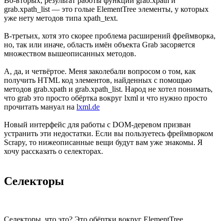
Во-вторых, результат работы функций grab.xpath и
grab.xpath_list — это голые ElementTree элементы, у которых
уже нету методов типа xpath_text.
В-третьих, хотя это скорее проблема расширений фреймворка,
но, так или иначе, область имён объекта Grab засоряется
множеством вышеописанных методов.
А, да, и четвёртое. Меня заколебали вопросом о том, как
получить HTML код элементов, найденных с помощью
методов grab.xpath и grab.xpath_list. Народ не хотел понимать,
что grab это просто обёртка вокруг lxml и что нужно просто
прочитать мануал на
lxml.de
Новый интерфейс для работы с DOM-деревом призван
устранить эти недостатки. Если вы пользуетесь фреймворком
Scrapy, то нижеописанные вещи будут вам уже знакомы. Я
хочу рассказать о селекторах.
Селекторы
Селекторы, что это? Это обёртки вокруг ElementTree