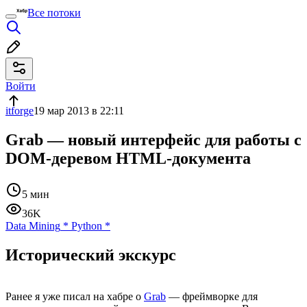
Все потоки
Войти
itforge
19 мар 2013 в 22:11
Grab — новый интерфейс для работы с
DOM-деревом HTML-документа
5 мин
36K
Data Mining
*
Python
*
Исторический экскурс
Ранее я уже писал на хабре о
Grab
— фреймворке для