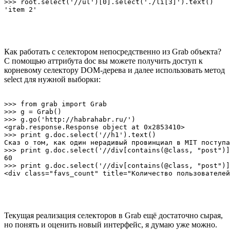
>>> root.select('//ul')[0].select('./li[3]').text()

Как работать с селектором непосредственно из Grab объекта?
C помощью аттрибута doc вы можете получить доступ к
корневому селектору DOM-дерева и далее использовать метод
select для нужной выборки:
>>> from grab import Grab

>>> g = Grab()

>>> g.go('http://habrahabr.ru/')

<grab.response.Response object at 0x2853410>

>>> print g.doc.select('//h1').text()

Сказ о том, как один нерадивый провинциал в MIT поступа
>>> print g.doc.select('//div[contains(@class, "post")]
60

>>> print g.doc.select('//div[contains(@class, "post")]
Текущая реализация селекторов в Grab ещё достаточно сырая,
но понять и оценить новый интерфейс, я думаю уже можно.