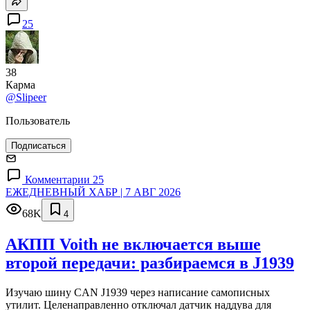
25
38
Карма
@Slipeer
Пользователь
Подписаться
Комментарии 25
ЕЖЕДНЕВНЫЙ ХАБР | 7 АВГ 2026
68K
4
АКПП Voith не включается выше
второй передачи: разбираемся в J1939
Изучаю шину CAN J1939 через написание самописных
утилит. Целенаправленно отключал датчик наддува для