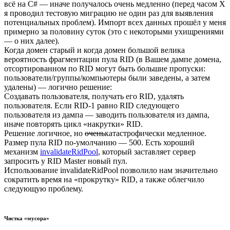
всё на C# — иначе получалось очень медленно (перед часом X
я проводил тестовую миграцию не один раз для выявления
потенциальных проблем). Импорт всех данных прошёл у меня
примерно за половину суток (это с некоторыми ухищрениями
— о них далее).
Когда домен старый и когда домен большой велика
вероятность фрагментации пула RID (в Вашем дампе домена,
отсортированном по RID могут быть большие пропуски:
пользователи/группы/компьютеры были заведены, а затем
удалены) — логично решение:
Создавать пользователя, получать его RID, удалять
пользователя. Если RID-1 равно RID следующего
пользователя из дампа — заводить пользователя из дампа,
иначе повторять цикл «накрутки» RID.
Решение логичное, но
очень
катастрофически медленное.
Размер пула RID по-умолчанию — 500. Есть хороший
механизм
invalidateRidPool
, который заставляет сервер
запросить у RID Master новый пул.
Использование invalidateRidPool позволило нам значительно
сократить время на «прокрутку» RID, а также облегчило
следующую проблему.
Чистка «мусора»