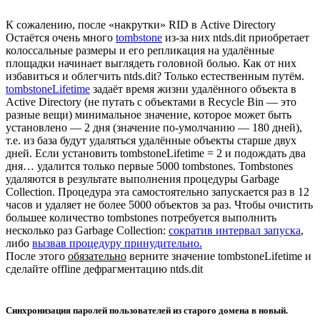
К сожалению, после «накрутки» RID в Active Directory
Остаётся очень много
tombstone
из-за них ntds.dit приобретает
колоссальные размеры и его репликация на удалённые
площадки начинает выглядеть головной болью. Как от них
избавиться и облегчить ntds.dit? Только естественным путём.
tombstoneLifetime
задаёт время жизни удалённого объекта в
Active Directory (не путать с объектами в Recycle Bin — это
разные вещи) минимальное значение, которое может быть
установлено — 2 дня (значение по-умолчанию — 180 дней),
т.е. из база будут удаляться удалённые объекты старше двух
дней. Если установить tombstoneLifetime = 2 и подождать два
дня… удалится только первые 5000 tombstones. Tombstones
удаляются в результате выполнения процедуры Garbage
Collection. Процедура эта самостоятельно запускается раз в 12
часов и удаляет не более 5000 объектов за раз. Чтобы очистить
большее количество tombstones потребуется выполнить
несколько раз Garbage Collection:
сократив интервал запуска
,
либо
вызвав процедуру принудительно.
После этого
обязательно
верните значение tombstoneLifetime и
сделайте offline дефрагментацию ntds.dit
Синхронизация паролей пользователей из старого домена в новый.