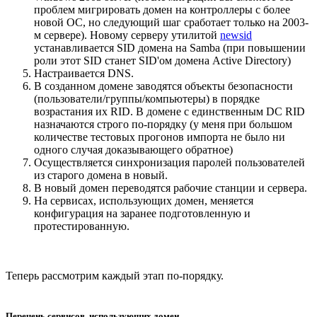
проблем мигрировать домен на контроллеры с более
новой ОС, но следующий шаг сработает только на 2003-
м сервере). Новому серверу утилитой
newsid
устанавливается SID домена на Samba (при повышении
роли этот SID станет SID'ом домена Active Directory)
Настраивается DNS.
В созданном домене заводятся объекты безопасности
(пользователи/группы/компьютеры) в порядке
возрастания их RID. В домене с единственным DC RID
назначаются строго по-порядку (у меня при большом
количестве тестовых прогонов импорта не было ни
одного случая доказывающего обратное)
Осуществляется синхронизация паролей пользователей
из старого домена в новый.
В новый домен переводятся рабочие станции и сервера.
На сервисах, использующих домен, меняется
конфигурация на заранее подготовленную и
протестированную.
Теперь рассмотрим каждый этап по-порядку.
Перечень сервисов, использующих домен.