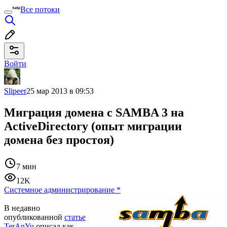
Все потоки
Войти
Slipeer
25 мар 2013 в 09:53
Миграция домена с SAMBA 3 на
ActiveDirectory (опыт миграции
домена без простоя)
7 мин
12K
Системное администрирование
*
В недавно
опубликованной
статье
TerAnYu
описал как