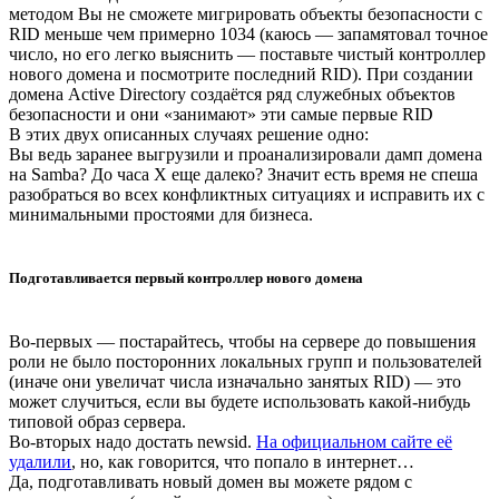
методом Вы не сможете мигрировать объекты безопасности с
RID меньше чем примерно 1034 (каюсь — запамятовал точное
число, но его легко выяснить — поставьте чистый контроллер
нового домена и посмотрите последний RID). При создании
домена Active Directory создаётся ряд служебных объектов
безопасности и они «занимают» эти самые первые RID
В этих двух описанных случаях решение одно:
Вы ведь заранее выгрузили и проанализировали дамп домена
на Samba? До часа X еще далеко? Значит есть время не спеша
разобраться во всех конфликтных ситуациях и исправить их с
минимальными простоями для бизнеса.
Подготавливается первый контроллер нового домена
Во-первых — постарайтесь, чтобы на сервере до повышения
роли не было посторонних локальных групп и пользователей
(иначе они увеличат числа изначально занятых RID) — это
может случиться, если вы будете использовать какой-нибудь
типовой образ сервера.
Во-вторых надо достать newsid.
На официальном сайте её
удалили
, но, как говорится, что попало в интернет…
Да, подготавливать новый домен вы можете рядом с