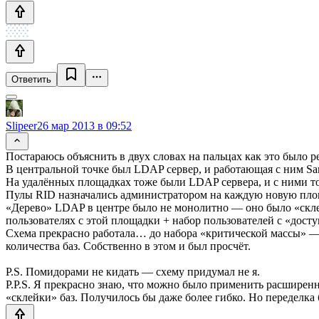
Ответить
Slipeer
26 мар 2013 в 09:52
Постараюсь объяснить в двух словах на пальцах как это было ре
В центральной точке был LDAP сервер, и работающая с ним Sam
На удалённых площадках тоже были LDAP сервера, и с ними то
Пулы RID назначались администратором на каждую новую площ
«Дерево» LDAP в центре было не монолитно — оно было «склее
пользователях с этой площадки + набор пользователей с «дост
Схема прекрасно работала… до набора «критической массы» —
количества баз. Собственно в этом и был просчёт.
P.S. Помидорами не кидать — схему придумал не я.
P.P.S. Я прекрасно знаю, что можно было применить расширенн
«склейки» баз. Получилось бы даже более гибко. Но переделка