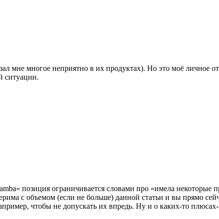
азал мне многое неприятно в их продуктах). Но это моё личное 
й ситуации.
т Samba» позиция ограничивается словами про «имела некоторые
мерима с объемом (если не больше) данной статьи и вы прямо сей
апример, чтобы не допускать их впредь. Ну и о каких-то плюса