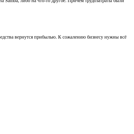
 на Samba, либо на что-то другое. Причём трудозатраты были
 средства вернутся прибылью. К сожалению бизнесу нужны всё