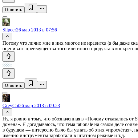
Ответить
Slipeer
26 мар 2013 в 07:56
Потому что лично мне в них многое не нравится (я бы даже ск
оценивать преимущества того или иного продукта в конкретно
Ответить
GreyCat
26 мар 2013 в 09:23
Ну, я ровно к тому, что обозначенная в «Почему отказались о
домена». Я догадываюсь, что тема rationale на самом деле соиз
в будущем — интересно было бы узнать об этих «просчётах», н
именно инструменты заработали в штатном режиме и т.д.