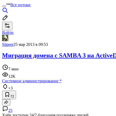
Все потоки
Войти
Slipeer
25 мар 2013 в 09:53
Миграция домена с SAMBA 3 на ActiveDi
7 мин
12K
Системное администрирование
*
+3
72
25
Хабр доступен 24/7 благодаря поддержке друзей