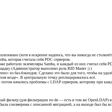
ализовано (хотя я искренне надеюсь, что вы никогда не столкнёт
ba, которая считала себя PDC сервером.
же работали экземпляры Samba, и каждый из них считал себя P
адку (Администратор выполнял роль RID Master ;) )
но» из баз-бэкендов. Сделано это было для того, чтобы на уд
упом везде». В центральную точку реплицировалось всё.
 потом начались проблемы с LDAP сервером, которому при кажд
ый фильтр (для фильтрации по dn — есть в том же OpenLDAP) в 
 была соизмерима с описанной миграцией, а на выходе был бы вс