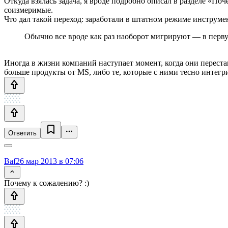
Откуда взялась задача, я вроде подробно описал в разделе «По
соизмеримые.
Что дал такой переход: заработали в штатном режиме инструме
Обычно все вроде как раз наоборот мигрируют — в перву
Иногда в жизни компаний наступает момент, когда они переста
больше продукты от MS, либо те, которые с ними тесно интегр
Ответить
Baf
26 мар 2013 в 07:06
Почему к сожалению? :)