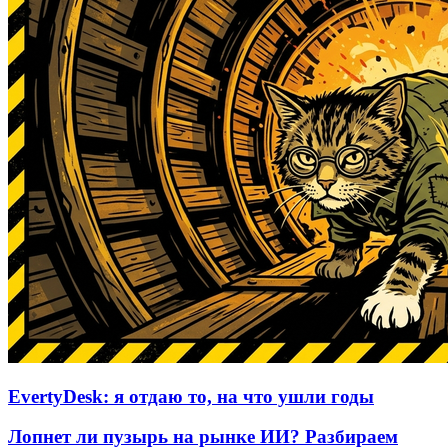
EvertyDesk: я отдаю то, на что ушли годы
Лопнет ли пузырь на рынке ИИ? Разбираем