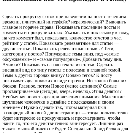
Сделать прокрутку фоток при наведении на пост с течением
времени, плиточный интерфейс? иерархический? Выводить
главное и горячее справа. Показывать последние посты и
комменты и прокручивать их. Указывать в них ссылку к тому,
на что коммент был, показывать количество отчетов в час,
рейтинг у статей. Показывать релевантные для статьи —
другие статьи. Показывать релевантные отзывы? Теги,
категории у постов? Популярные темы вниз, под «самые
обсуждаемые» и «самые популярные». Добавить тему дня.
Ачивки? Показывать начало текста из статьи. Сделать
внешний вид по типу газеты с полосами и главной темой.
Темы в других городах внизу? Облако тегов? К посту
показывать два похожих в виде строчки. Несколько больших
блоков: Главное, потом Новое (менее активное)? Самые
просматриваемые (сегодня, вчера, неделю). Этим делятся?
Необычная новость для привлечения внимания. Маленькие
шутливые человечки в дизайне с подсказками и своим
мнением? Нужно сделать так, чтобы материал был
разнородный по всей длине страницы — тогда пользователю
будет интересно ее прокручивать и просматривать, чтобы
найти то, что его действительно заинтересует. Лишний раз
тыкать мышкой никто не будет. Специальный вид блоков для