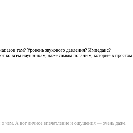
Диапазон там? Уровень звукового давления? Импеданс?
т ко всем наушникам, даже самым поганым, которые в просто
 о чем. А вот личное впечатление и ощущения — очень даже.