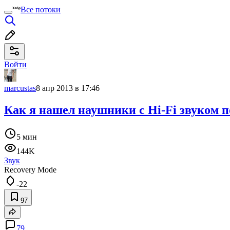
Все потоки
Войти
marcustas
8 апр 2013 в 17:46
Как я нашел наушники с Hi-Fi звуком по
5 мин
144K
Звук
Recovery Mode
-22
97
79