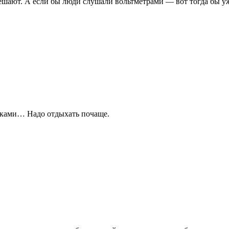
 решают. А если бы люди слушали вольтметрами — вот тогда бы 
тиками… Надо отдыхать почаще.