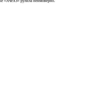
уже «АЧеХэ» рулила неимоверно.