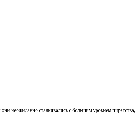
ы они неожиданно сталкивались с большим уровнем пиратства,