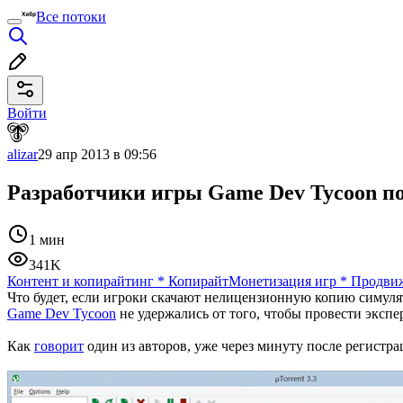
Все потоки
Войти
alizar
29 апр 2013 в 09:56
Разработчики игры Game Dev Tycoon п
1 мин
341K
Контент и копирайтинг
*
Копирайт
Монетизация игр
*
Продвиж
Что будет, если игроки скачают нелицензионную копию симулят
Game Dev Tycoon
не удержались от того, чтобы провести эксп
Как
говорит
один из авторов, уже через минуту после регистрац