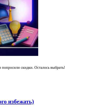
и попросили скидки. Осталось выбрать!
ого избежать)