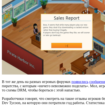
В тот же день на разных игровых форумах
появились
сообщени
пиратства, с которым «ничего невозможно поделать». Мол, игр
то схемы DRM, чтобы бороться с этой напастью.
Разработчики говорят, что смотреть на такие отзывы игроков
Dev Tycoon, на которую они потратили год работы. Статистика