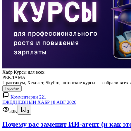
Хабр Курсы для всех
РЕКЛАМА
Практикум, Хекслет, SkyPro, авторские курсы — собрали всех 
Перейти
Комментарии 221
ЕЖЕДНЕВНЫЙ ХАБР | 8 АВГ 2026
30K
3
Почему вас заменит ИИ‑агент (и как эт