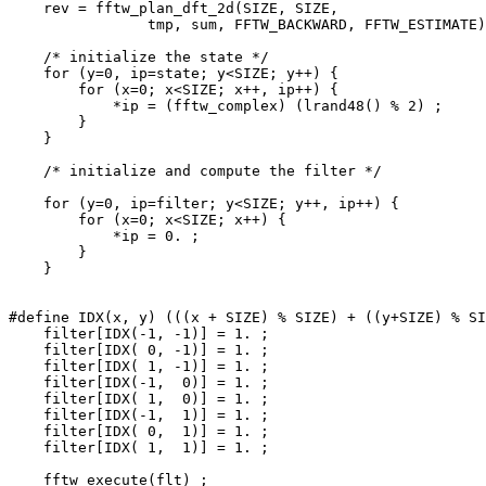
    rev = fftw_plan_dft_2d(SIZE, SIZE, 

                tmp, sum, FFTW_BACKWARD, FFTW_ESTIMATE)
    /* initialize the state */

    for (y=0, ip=state; y<SIZE; y++) {

        for (x=0; x<SIZE; x++, ip++) {

            *ip = (fftw_complex) (lrand48() % 2) ;

        }

    }

    /* initialize and compute the filter */

    for (y=0, ip=filter; y<SIZE; y++, ip++) {

        for (x=0; x<SIZE; x++) {

            *ip = 0. ;

        }

    }

#define IDX(x, y) (((x + SIZE) % SIZE) + ((y+SIZE) % SI
    filter[IDX(-1, -1)] = 1. ;

    filter[IDX( 0, -1)] = 1. ;

    filter[IDX( 1, -1)] = 1. ;

    filter[IDX(-1,  0)] = 1. ;

    filter[IDX( 1,  0)] = 1. ;

    filter[IDX(-1,  1)] = 1. ;

    filter[IDX( 0,  1)] = 1. ;

    filter[IDX( 1,  1)] = 1. ;

    fftw_execute(flt) ;
