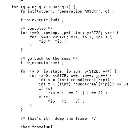
    for (g = 0; g < 1000; g++) {

        fprintf(stderr, "generation %03d\r", g) ;

        fftw_execute(fwd) ;

        /* convolve */

        for (y=0, ip=tmp, jp=filter; y<SIZE; y++) {

            for (x=0; x<SIZE; x++, ip++, jp++) {

                *ip *= *jp ;

            }

        }

        /* go back to the sums */

        fftw_execute(rev) ;

        for (y=0, ip=state, jp=sum; y<SIZE; y++) {

            for (x=0; x<SIZE; x++, ip++, jp++) {

                int s = (int) round(creal(*ip)) ;

                int t = ((int) round(creal(*jp))) >> SH
                if (s) 

                    *ip = (t == 2 || t == 3) ;

                else

                    *ip = (t == 3) ;

            }

        }

        /* that's it!  dump the frame! */

        char fname[80] ;
