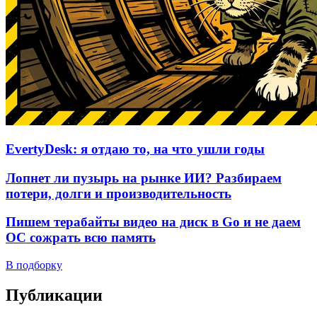
EvertyDesk: я отдаю то, на что ушли годы
Лопнет ли пузырь на рынке ИИ? Разбираем
потери, долги и производительность
Пишем терабайты видео на диск в Go и не даем
ОС сожрать всю память
В подборку
Публикации