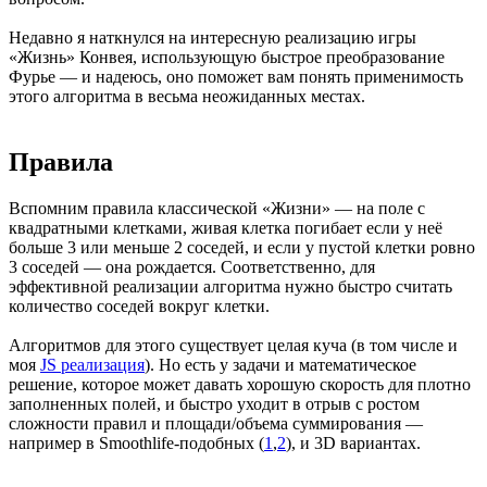
Недавно я наткнулся на интересную реализацию игры
«Жизнь» Конвея, использующую быстрое преобразование
Фурье — и надеюсь, оно поможет вам понять применимость
этого алгоритма в весьма неожиданных местах.
Правила
Вспомним правила классической «Жизни» — на поле с
квадратными клетками, живая клетка погибает если у неё
больше 3 или меньше 2 соседей, и если у пустой клетки ровно
3 соседей — она рождается. Соответственно, для
эффективной реализации алгоритма нужно быстро считать
количество соседей вокруг клетки.
Алгоритмов для этого существует целая куча (в том числе и
моя
JS реализация
). Но есть у задачи и математическое
решение, которое может давать хорошую скорость для плотно
заполненных полей, и быстро уходит в отрыв с ростом
сложности правил и площади/объема суммирования —
например в Smoothlife-подобных (
1
,
2
), и 3D вариантах.