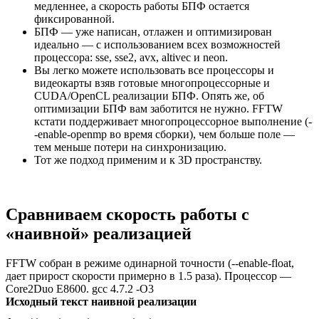
медленнее, а скорость работы БПФ остается
фиксированной.
БПФ — уже написан, отлажен и оптимизирован
идеально — с использованием всех возможностей
процессора: sse, sse2, avx, altivec и neon.
Вы легко можете использовать все процессоры и
видеокарты взяв готовые многопроцессорные и
CUDA/OpenCL реализации БПФ. Опять же, об
оптимизации БПФ вам заботится не нужно. FFTW
кстати поддерживает многопроцессорное выполнение (-
-enable-openmp во время сборки), чем больше поле —
тем меньше потери на синхронизацию.
Тот же подход применим и к 3D пространству.
Сравниваем скорость работы с
«наивной» реализацией
FFTW собран в режиме одинарной точности (--enable-float,
дает прирост скорости примерно в 1.5 раза). Процессор —
Core2Duo E8600. gcc 4.7.2 -O3
Исходный текст наивной реализации