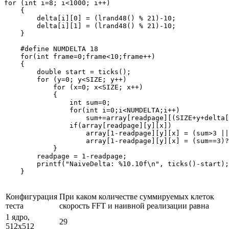
for (int i=8; i<1000; i++)

    {

        delta[i][0] = (lrand48() % 21)-10;

        delta[i][1] = (lrand48() % 21)-10;

    }

    #define NUMDELTA 18

    for(int frame=0;frame<10;frame++)

    {

        double start = ticks();

        for (y=0; y<SIZE; y++)

            for (x=0; x<SIZE; x++) 

            {

                int sum=0;

                for(int i=0;i<NUMDELTA;i++)

                    sum+=array[readpage][(SIZE+y+delta[
                if(array[readpage][y][x])

                    array[1-readpage][y][x] = (sum>3 ||
                    array[1-readpage][y][x] = (sum==3)?
            }

        readpage = 1-readpage;

        printf("NaiveDelta: %10.10f\n", ticks()-start);

Конфигурация
При каком количестве суммируемых клеток
теста
скорость FFT и наивной реализации равна
1 ядро,
29
512x512