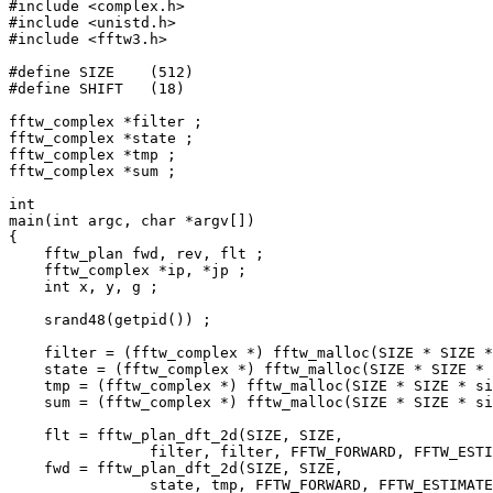
#include <complex.h>

#include <unistd.h>

#include <fftw3.h>

#define SIZE    (512)

#define SHIFT   (18)

fftw_complex *filter ;

fftw_complex *state ;

fftw_complex *tmp ;

fftw_complex *sum ;

int

main(int argc, char *argv[])

{

    fftw_plan fwd, rev, flt ;

    fftw_complex *ip, *jp ;

    int x, y, g ;

    srand48(getpid()) ;

    filter = (fftw_complex *) fftw_malloc(SIZE * SIZE *
    state = (fftw_complex *) fftw_malloc(SIZE * SIZE * 
    tmp = (fftw_complex *) fftw_malloc(SIZE * SIZE * si
    sum = (fftw_complex *) fftw_malloc(SIZE * SIZE * si
    flt = fftw_plan_dft_2d(SIZE, SIZE, 

                filter, filter, FFTW_FORWARD, FFTW_ESTI
    fwd = fftw_plan_dft_2d(SIZE, SIZE, 

                state, tmp, FFTW_FORWARD, FFTW_ESTIMATE