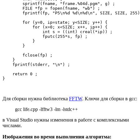
        sprintf(fname, "frame.%04d.pgm", g) ;

        FILE *fp = fopen(fname, "wb") ;

        fprintf(fp, "P5\n%d %d\n%d\n", SIZE, SIZE, 255)
        for (y=0, ip=state; y<SIZE; y++) {

            for (x=0; x<SIZE; x++, ip++) {

                int s = ((int) creal(*ip)) ;

                fputc(255*s, fp) ;

            }

        }

        fclose(fp) ;

    }

    fprintf(stderr, "\n") ;

    return 0 ;

}
Для сборки нужна библиотека
FFTW
. Ключи для сборки в gcc:
gcc life.cpp -lfftw3 -lm -lstdc++
в Visual Studio нужны изменения в работе с комплексными
числами.
Изображения во время выполнения алгоритма: