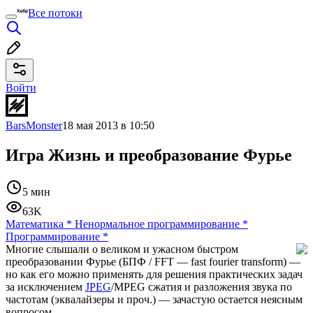
Все потоки
Войти
BarsMonster
18 мая 2013 в 10:50
Игра Жизнь и преобразование Фурье
5 мин
63K
Математика
*
Ненормальное программирование
*
Программирование
*
Многие слышали о великом и ужасном быстром
преобразовании Фурье (БПФ / FFT — fast fourier transform) —
но как его можно применять для решения практических задач
за исключением
JPEG
/MPEG сжатия и разложения звука по
частотам (эквалайзеры и проч.) — зачастую остается неясным
вопросом.