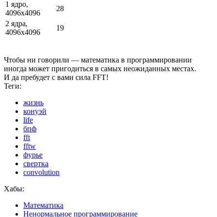
1 ядро,
28
4096x4096
2 ядра,
19
4096x4096
Чтобы ни говорили — математика в программировании
иногда может пригодиться в самых неожиданных местах.
И да пребудет с вами сила FFT!
Теги:
жизнь
конуэй
life
бпф
fft
fftw
фурье
свертка
convolution
Хабы:
Математика
Ненормальное программирование