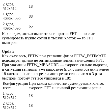
2 ядра,
18
512x512
1 ядро,
88
4096x4096
2 ядра,
65
4096x4096
Как видим, хоть асимптотика и против FFT — но если
суммировать нужно сотни и тысячи клеток — то FFT
выиграет.
Update:
Как оказалось, FFTW при указании флага FFTW_ESTIMATE
использует далеко не оптимальные планы вычисления FFT.
При указании FFTW_MEASURE — скорость сильно выросла,
и ситуация выглядит уже радостнее (при суммировании менее
18 клеток — наивная реализация резко становится в 3 раза
быстрее, потому тут все упирается в 18):
Конфигурация
При каком количестве суммируемых клеток
теста
скорость FFT и наивной реализации равна
1 ядро,
18
512x512
2 ядра,
18
512x512