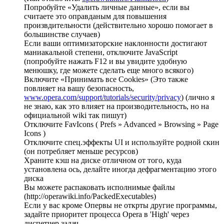
Попробуйте «Удалить личные данные», если вы
считаете это оправданым для повышения
произвдительности (действительно хорошо помогает в
большинстве случаев)
Если ваши оптимизаторские наклонности достигают
маниакальной степени, отключите JavaScript
(попробуйте нажать F12 и вы увидите удобную
менюшку, где можете сделать еще много всякого)
Включите «Принимать все Cookies» (Это также
повлияет на вашу безопасность,
www.opera.com/support/tutorials/security/privacy
) (лично я
не знаю, как это влияет на производительность, но на
официальной wiki так пишут)
Отключите FavIcons ( Prefs » Advanced » Browsing » Page
Icons )
Отключите спец.эффекты UI и используйте родной скин
(он потребляет меньше ресурсов)
Храните кэш на диске отличном от того, куда
установлена ось, делайте иногда дефрагментацию этого
диска
Вы можете распаковать исполнимые файлы
(http://operawiki.info/PackedExecutables)
Если у вас кроме Опервы не открты другие программы,
задайте приоритет процесса Opera в 'High' через
диспетчер задач