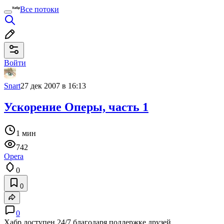
Все потоки
Войти
Snart
27 дек 2007 в 16:13
Ускорение Оперы, часть 1
1 мин
742
Opera
0
0
0
Хабр доступен 24/7 благодаря поддержке друзей