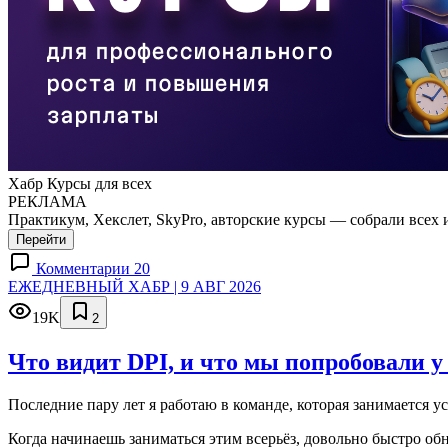
Хабр Курсы для всех
РЕКЛАМА
Практикум, Хекслет, SkyPro, авторские курсы — собрали всех 
Перейти
Комментарии 20
ЕЖЕДНЕВНЫЙ ХАБР | 9 АВГ 2026
19K
2
Что видит DPI, и что мы попробовали у
Последние пару лет я работаю в команде, которая занимается у
Когда начинаешь заниматься этим всерьёз, довольно быстро об