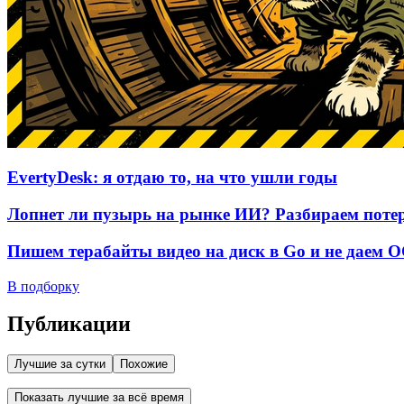
EvertyDesk: я отдаю то, на что ушли годы
Лопнет ли пузырь на рынке ИИ? Разбираем потер
Пишем терабайты видео на диск в Go и не даем 
В подборку
Публикации
Лучшие за сутки
Похожие
Показать лучшие за всё время