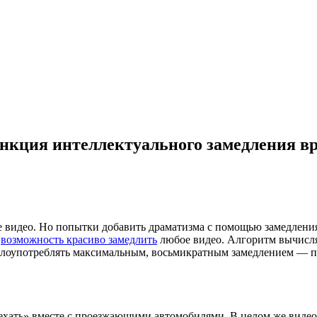
ункция интеллектуального замедления в
 видео. Но попытки добавить драматизма с помощью замедления 
ь
возможность красиво замедлить
любое видео. Алгоритм вычисл
е злоупотреблять максимальным, восьмикратным замедлением — 
ехать» вместе с проезжающими автомобилями. В целом же видео