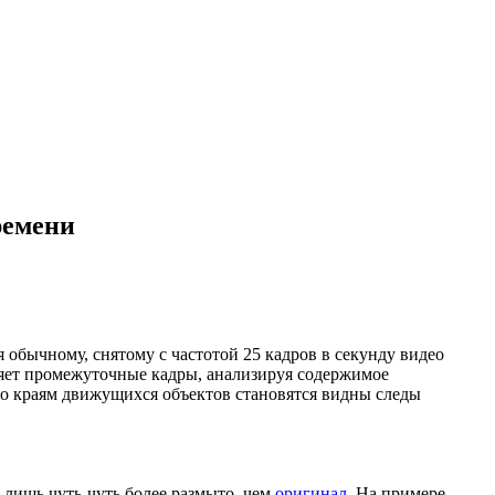
ремени
обычному, снятому с частотой 25 кадров в секунду видео
яет промежуточные кадры, анализируя содержимое
по краям движущихся объектов становятся видны следы
 лишь чуть-чуть более размыто, чем
оригинал
. На примере,