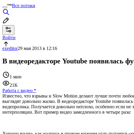
Все потоки
Войти
exeditor
29 мая 2013 в 12:16
В видеоредакторе Youtube появилась ф
1 мин
21K
Работа с видео
*
Известно, что взрывы и Slow Motion делают лучше почти любое
выглядят довольно жалко. В видеоредакторе Youtube появилас
видеоролика. Получается довольно неплохо, особенно если н
интерполяции. Вот пример видео замедленного в четыре раза:
Хорошо видно, как надпись в правом нижнем углу пытается «у