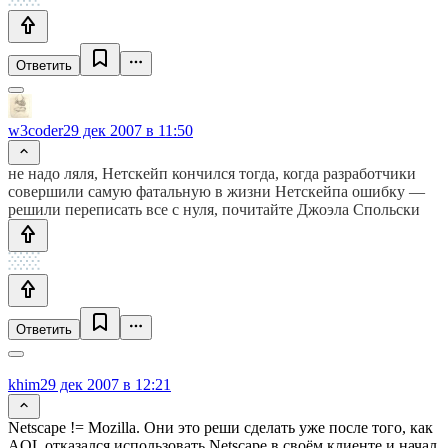
Ответить
w3coder
29 дек 2007 в 11:50
не надо ляля, Нетскейп кончился тогда, когда разработчики
совершили самую фатальную в жизни Нетскейпа ошибку —
решили переписать все с нуля, почитайте Джоэла Спольски
Ответить
khim
29 дек 2007 в 12:21
Netscape != Mozilla. Они это реши сделать уже после того, как
AOL отказался использовать Netscape в своём клиенте и начал