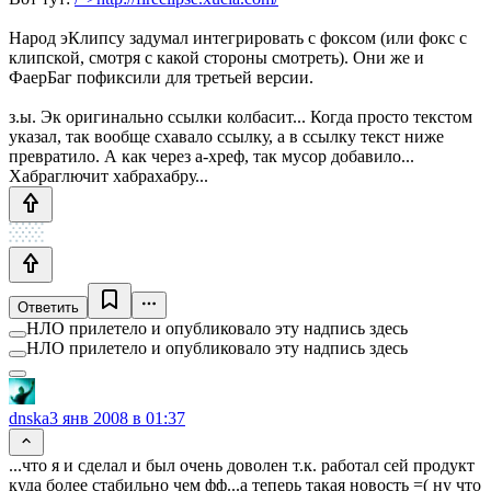
Народ эКлипсу задумал интегрировать с фоксом (или фокс с
клипской, смотря с какой стороны смотреть). Они же и
ФаерБаг пофиксили для третьей версии.
з.ы. Эк оригинально ссылки колбасит... Когда просто текстом
указал, так вообще схавало ссылку, а в ссылку текст ниже
превратило. А как через а-хреф, так мусор добавило...
Хабраглючит хабрахабру...
Ответить
НЛО прилетело и опубликовало эту надпись здесь
НЛО прилетело и опубликовало эту надпись здесь
dnska
3 янв 2008 в 01:37
...что я и сделал и был очень доволен т.к. работал сей продукт
куда более стабильно чем фф...а теперь такая новость =( ну что