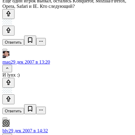
Ещё один игрок выбыл, остались Konqueror, Mozilla/Firefox,
Opera, Safari и IE. Кто следующий?
Ответить
maq
29 дек 2007 в 13:20
И lynx :)
Ответить
blv
29 дек 2007 в 14:32