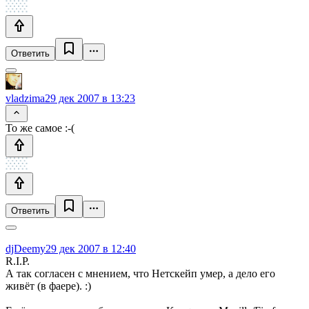
Ответить
vladzima
29 дек 2007 в 13:23
То же самое :-(
Ответить
djDeemy
29 дек 2007 в 12:40
R.I.P.
А так согласен с мнением, что Нетскейп умер, а дело его
живёт (в фаере). :)