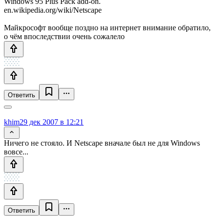
Windows 95 Plus Pack add-on.
en.wikipedia.org/wiki/Netscape
Майкрософт вообще поздно на интернет внимание обратило,
о чём впоследствии очень сожалело
Ответить
khim
29 дек 2007 в 12:21
Ничего не стояло. И Netscape вначале был не для Windows
вовсе...
Ответить