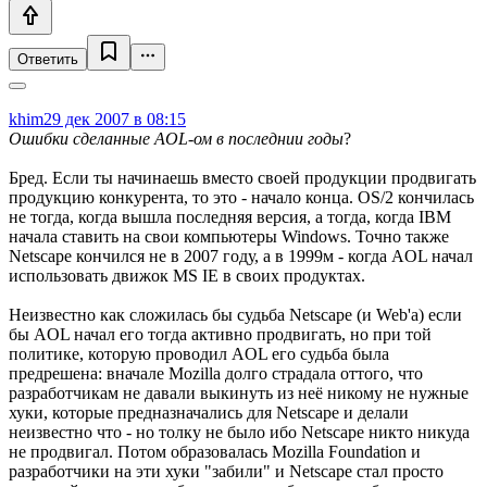
Ответить
khim
29 дек 2007 в 08:15
Ошибки сделанные AOL-ом в последнии годы
?
Бред. Если ты начинаешь вместо своей продукции продвигать
продукцию конкурента, то это - начало конца. OS/2 кончилась
не тогда, когда вышла последняя версия, а тогда, когда IBM
начала ставить на свои компьютеры Windows. Точно также
Netscape кончился не в 2007 году, а в 1999м - когда AOL начал
использовать движок MS IE в своих продуктах.
Неизвестно как сложилась бы судьба Netscape (и Web'а) если
бы AOL начал его тогда активно продвигать, но при той
политике, которую проводил AOL его судьба была
предрешена: вначале Mozilla долго страдала оттого, что
разработчикам не давали выкинуть из неё никому не нужные
хуки, которые предназначались для Netscape и делали
неизвестно что - но толку не было ибо Netscape никто никуда
не продвигал. Потом образовалась Mozilla Foundation и
разработчики на эти хуки "забили" и Netscape стал просто