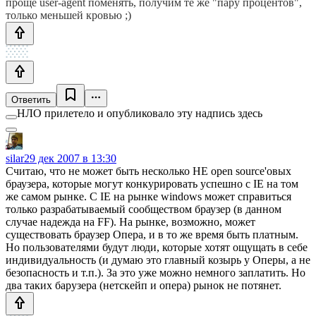
проще user-agent поменять, получим те же "пару процентов",
только меньшей кровью ;)
Ответить
НЛО прилетело и опубликовало эту надпись здесь
silar
29 дек 2007 в 13:30
Считаю, что не может быть несколько НЕ open source'овых
браузера, которые могут конкурировать успешно с IE на том
же самом рынке. С IE на рынке windows может справиться
только разрабатываемый сообществом браузер (в данном
случае надежда на FF). На рынке, возможно, может
существовать браузер Опера, и в то же время быть платным.
Но пользователями будут люди, которые хотят ощущать в себе
индивидуальность (и думаю это главный козырь у Оперы, а не
безопасность и т.п.). За это уже можно немного заплатить. Но
два таких барузера (нетскейп и опера) рынок не потянет.