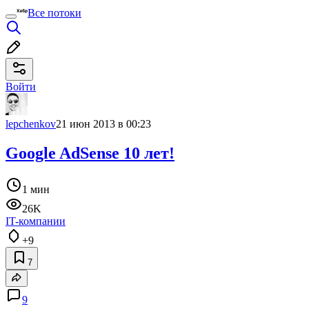
Все потоки
Войти
lepchenkov
21 июн 2013 в 00:23
Google AdSense 10 лет!
1 мин
26K
IT-компании
+9
7
9