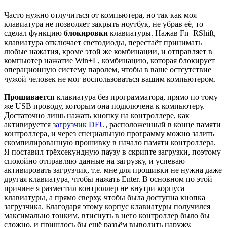
Часто нужно отлучиться от компьютера, но так как моя
клавиатура не позволяет закрыть ноутбук, не убрав её, то
сделал функцию
блокировки
клавиатуры. Нажав Fn+RShift,
клавиатура отключает светодиоды, перестаёт принимать
любые нажатия, кроме этой же комбинации, и отправляет в
компьютер нажатие Win+L, комбинацию, которая блокирует
операционную систему паролем, чтобы в ваше остсутствие
чужой человек не мог воспользоваться вашим компьютером.
Прошивается
клавиатура без программаторa, прямо по тому
же USB проводу, которым она подключена к компьютеру.
Достаточно лишь нажать кнопку на контроллере, как
активируется
загрузчик DFU
, расположенный в конце памяти
контроллера, и через специальную программу можно залить
скомпилированную прошивку в начало памяти контроллера.
Я поставил трёхсекундную паузу в скрипте загрузки, поэтому
спокойно отправляю данные на загрузку, и успеваю
активировать загрузчик, т.е. мне для прошивки не нужна даже
другая клавиатура, чтобы нажать Enter. В основном по этой
причине я разместил контроллер не внутри корпуса
клавиатуры, а прямо сверху, чтобы была доступна кнопка
загрузчика. Благодаря этому корпус клавиатуры получился
максимально тонким, втиснуть в него контроллер было бы
сложно, и пришлось бы ещё разъём выводить наружу,