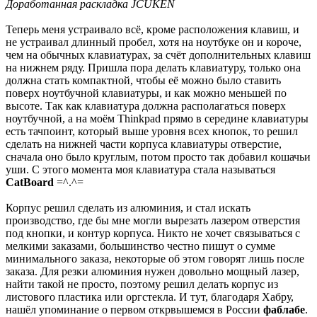
Доработанная раскладка JCUKEN
Теперь меня устраивало всё, кроме расположения клавиш, и
не устраивал длинный пробел, хотя на ноутбуке он и короче,
чем на обычных клавиатурах, за счёт дополнительных клавиш
на нижнем ряду. Пришла пора делать клавиатуру, только она
должна стать компактной, чтобы её можно было ставить
поверх ноутбучной клавиатуры, и как можно меньшей по
высоте. Так как клавиатура должна располагаться поверх
ноутбучной, а на моём Thinkpad прямо в середине клавиатуры
есть тачпоинт, который выше уровня всех кнопок, то решил
сделать на нижней части корпуса клавиатуры отверстие,
сначала оно было круглым, потом просто так добавил кошачьи
уши. С этого момента моя клавиатура стала называться
CatBoard
=^.^=
Корпус решил сделать из алюминия, и стал искать
производство, где бы мне могли вырезать лазером отверстия
под кнопки, и контур корпуса. Никто не хочет связываться с
мелкими заказами, большинство честно пишут о сумме
минимального заказа, некоторые об этом говорят лишь после
заказа. Для резки алюминия нужен довольно мощный лазер,
найти такой не просто, поэтому решил делать корпус из
листового пластика или оргстекла. И тут, благодаря Хабру,
нашёл упоминание о первом открвышемся в России
фаблабе
.