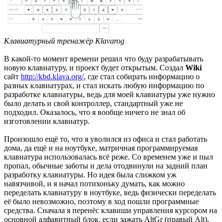
Клавиатурный тренажёр Klavarog
В какой-то момент времени решил что буду разрабатывать
новую клавиатуру, и проект будет открытым. Создал
Wiki
сайт
http://kbd.klava.org/
, где стал собирать информацию о
разных клавиатурах, и стал искать любую информацию по
разработке клавиатуры, ведь для моей клавиатуры уже нужно
было делать и свой контроллер, стандартный уже не
подходил. Оказалось, что я вообще ничего не знал об
изготовлении клавиатур.
Произошло ещё то, что я уволился из офиса и стал работать
дома, да ещё и на ноутбуке, матричная программируемая
клавиатура использовалась всё реже. Со временем уже и пыл
пропал, обычные заботы и дела отодвинули на задний план
разработку клавиатуры. Но идея была слижком уж
навязчивой, и я начал потихоньку думать, как можно
переделать клавиатуру в ноутбуке, ведь физически переделать
её было невозможно, поэтому в ход пошли программные
средства. Сначала я перенёс клавиши управления курсором на
основной алфавитный блок, если зажать AltGr (правый Alt),