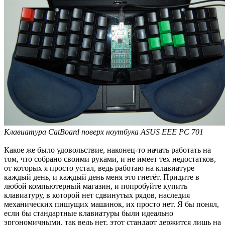
Клавиатура CatBoard поверх ноутбука ASUS EEE PC 701
Какое же было удовольствие, наконец-то начать работать на
том, что собрано своими руками, и не имеет тех недостатков,
от которых я просто устал, ведь работаю на клавиатуре
каждый день, и каждый день меня это гнетёт. Придите в
любой компьютерный магазин, и попробуйте купить
клавиатуру, в которой нет сдвинутых рядов, наследия
механических пишущих машинок, их просто нет. Я бы понял,
если бы стандартные клавиатуры были идеально
эргономичными, так ведь нет, этот стандарт держится лишь на