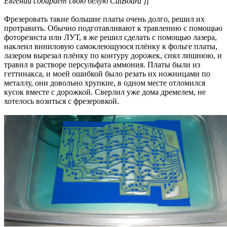
Евгений собирает свою белую CatBoard ][
Фрезеровать такие большие платы очень долго, решил их
протравить. Обычно подготавливают к травлению с помощью
фоторезиста или ЛУТ, я же решил сделать с помощью лазера,
наклеил виниловую самоклеющуюся плёнку к фольге платы,
лазером вырезал плёнку по контуру дорожек, снял лишнюю, и
травил в растворе персульфата аммония. Платы были из
геттинакса, и моей ошибкой было резать их ножницами по
металлу, они довольно хрупкие, в одном месте отломился
кусок вместе с дорожкой. Сверлил уже дома дремелем, не
хотелось возиться с фрезеровкой.