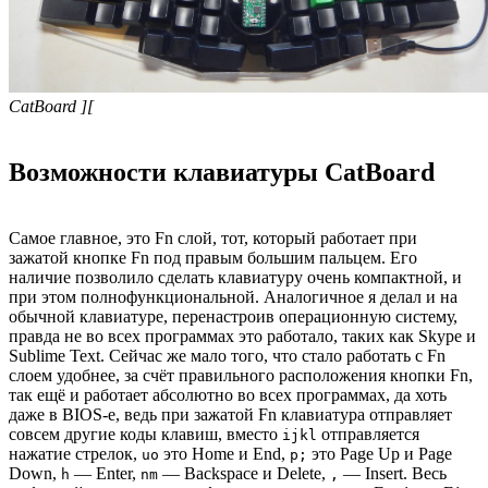
CatBoard ][
Возможности клавиатуры CatBoard
Самое главное, это Fn слой, тот, который работает при
зажатой кнопке Fn под правым большим пальцем. Его
наличие позволило сделать клавиатуру очень компактной, и
при этом полнофункциональной. Аналогичное я делал и на
обычной клавиатуре, перенастроив операционную систему,
правда не во всех программах это работало, таких как Skype и
Sublime Text. Сейчас же мало того, что стало работать с Fn
слоем удобнее, за счёт правильного расположения кнопки Fn,
так ещё и работает абсолютно во всех программах, да хоть
даже в BIOS-е, ведь при зажатой Fn клавиатура отправляет
совсем другие коды клавиш, вместо
отправляется
ijkl
нажатие стрелок,
это Home и End,
это Page Up и Page
uo
p;
Down,
— Enter,
— Backspace и Delete,
— Insert. Весь
h
nm
,