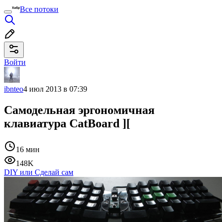
Все потоки
Войти
ibnteo
4 июл 2013 в 07:39
Самодельная эргономичная
клавиатура CatBoard ][
16 мин
148K
DIY или Сделай сам