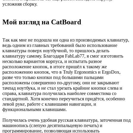
усложняя сборку.
Мой взгляд на CatBoard
Так как мне не подошла ни одна из производимых клавиатур,
ведь одним из главных требований было использование
клавиатуры поверх ноутбучной, то пришлось делать
клавиатуру самому. Благодаря FabLab77, я смог изготовить
несколько вариантов корпуса, и испытать разное
расположение кнопок, в итоге пришёл к такому же
расположению кнопок, что в Truly Ergonomics и ErgoDox,
разве что только кнопки под большими пальцами
расположены совершенно по-другому, они не закрывают
тачпад ноутбука, и не стал урезать крайние кнопки слева и
справа, клавиатура получилась наиболее совместима со
стандартной. Хотя конечно переучиться придётся, особенно
левой руке, работе с клавишами навигации, и
функциональными клавишами.
Получилась очень удобная русская клавиатура, заточенная под
машинопись (слепую десятипальцевую печать) и
программирование, позволяющая использовать