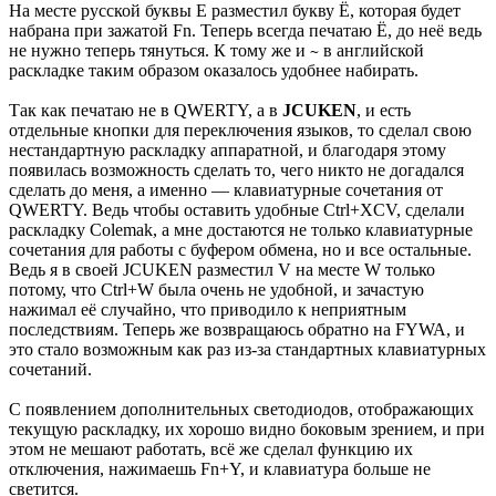
На месте русской буквы Е разместил букву Ё, которая будет
набрана при зажатой Fn. Теперь всегда печатаю Ё, до неё ведь
не нужно теперь тянуться. К тому же и
в английской
~
раскладке таким образом оказалось удобнее набирать.
Так как печатаю не в QWERTY, а в
JCUKEN
, и есть
отдельные кнопки для переключения языков, то сделал свою
нестандартную раскладку аппаратной, и благодаря этому
появилась возможность сделать то, чего никто не догадался
сделать до меня, а именно — клавиатурные сочетания от
QWERTY. Ведь чтобы оставить удобные Ctrl+XCV, сделали
раскладку Colemak, а мне достаются не только клавиатурные
сочетания для работы с буфером обмена, но и все остальные.
Ведь я в своей JCUKEN разместил V на месте W только
потому, что Ctrl+W была очень не удобной, и зачастую
нажимал её случайно, что приводило к неприятным
последствиям. Теперь же возвращаюсь обратно на FYWA, и
это стало возможным как раз из-за стандартных клавиатурных
сочетаний.
С появлением дополнительных светодиодов, отображающих
текущую раскладку, их хорошо видно боковым зрением, и при
этом не мешают работать, всё же сделал функцию их
отключения, нажимаешь Fn+Y, и клавиатура больше не
светится.