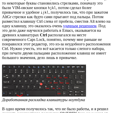
то некоторые буквы становились стрелками, поначалу это
были VIM-овские кнопки
, потом сделал более
hjkl
привычное и удобное
, получилось так, что при зажатом
ijkl
AltGr стрелки как будто сами прыгают под пальцы. Потом
разместил клавишу Ctrl слева от пробела, сместив Alt влево на
одну клавишу, это оказалось очень
удачным решением
. Под
это дело даже научился работать в Emacs, оказывается на
древних клавиатурах
Ctrl
располагался на месте
современного Caps Lock, понятно, почему мне раньше не
понравился этот редактор, это из-за неудобного расположения
Ctrl. Нужно учесть, это всё касается только слепого набора,
при печати двумя пальцами расположение клавиш не имеет
большого значения, дело лишь в привычке.
Доработанная раскладка клавиатуры ноутбука
В одно время получилось так, что не было работы, и я решил