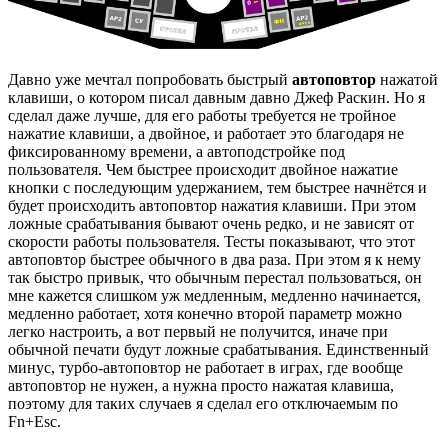
Давно уже мечтал попробовать быстрый
автоповтор
нажатой
клавиши, о котором писал давным давно Джеф Раскин. Но я
сделал даже лучше, для его работы требуется не тройное
нажатие клавиши, а двойное, и работает это благодаря не
фиксированному времени, а автоподстройке под
пользователя. Чем быстрее происходит двойное нажатие
кнопки с последующим удержанием, тем быстрее начнётся и
будет происходить автоповтор нажатия клавиши. При этом
ложные срабатывания бывают очень редко, и не зависят от
скорости работы пользователя. Тесты показывают, что этот
автоповтор быстрее обычного в два раза. При этом я к нему
так быстро привык, что обычным перестал пользоваться, он
мне кажется слишком уж медленным, медленно начинается,
медленно работает, хотя конечно второй параметр можно
легко настроить, а вот первый не получится, иначе при
обычной печати будут ложные срабатывания. Единственный
минус, турбо-автоповтор не работает в играх, где вообще
автоповтор не нужен, а нужна просто нажатая клавиша,
поэтому для таких случаев я сделал его отключаемым по
Fn+Esc.