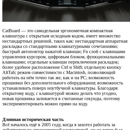
CatBoard — это самодельная эргономичная компактная
клавиатура с открытым исходным кодом, имеет множество
нестандартных решений, таких как: нестандартная аппаратная
раскладка со стандартными клавиатурными сочетаниями;
быстрый автоповтор нажатой клавиши; Fn слой с клавишами
управления курсором, цифровым блоком, функциональными
клавишами; отдельные клавиши переключения раскладок;
более удобное расположение Ctrl и Shift; отдельную кнопку
AltTab; режим совместимости с Macintosh, позволяющий
работать на нём точно так же, как и на PC; возможность
прошивки без дополнительного оборудования; возможность
устанавливать поверх ноутбучной клавиатуры. Благодаря
открытому коду, с клавиатурой можно делать что угодно,
новая прошивка заливается в считанные секунды, поэтому
экспериментировать можно прямо на ходу.
Длинная историческая часть
Всё началось ещё в 2005 году, когда я захотел работать за
действительно эргономичной клавиатурой, но не готов был