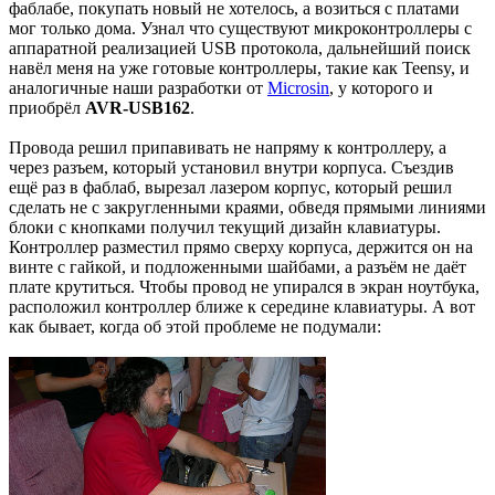
фаблабе, покупать новый не хотелось, а возиться с платами
мог только дома. Узнал что существуют микроконтроллеры с
аппаратной реализацией USB протокола, дальнейший поиск
навёл меня на уже готовые контроллеры, такие как Teensy, и
аналогичные наши разработки от
Microsin
, у которого и
приобрёл
AVR-USB162
.
Провода решил припавивать не напряму к контроллеру, а
через разъем, который установил внутри корпуса. Съездив
ещё раз в фаблаб, вырезал лазером корпус, который решил
сделать не с закругленными краями, обведя прямыми линиями
блоки с кнопками получил текущий дизайн клавиатуры.
Контроллер разместил прямо сверху корпуса, держится он на
винте с гайкой, и подложенными шайбами, а разъём не даёт
плате крутиться. Чтобы провод не упирался в экран ноутбука,
расположил контроллер ближе к середине клавиатуры. А вот
как бывает, когда об этой проблеме не подумали: