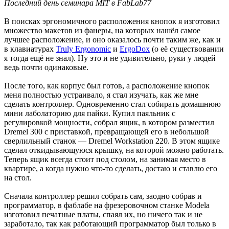
Последний день семинара MIT в FabLab77
В поисках эргономичного расположения кнопок я изготовил
множество макетов из фанеры, на которых нашёл самое
лучшее расположение, и оно оказалось почти таким же, как и
в клавиатурах
Truly Ergonomic
и
ErgoDox
(о её существовании
я тогда ещё не знал). Ну это и не удивительно, руки у людей
ведь почти одинаковые.
После того, как корпус был готов, а расположение кнопок
меня полностью устраивало, я стал изучать, как же мне
сделать контроллер. Одновременно стал собирать домашнюю
мини лаболаторию для пайки. Купил паяльник с
регулировкой мощности, собрал ящик, в котором разместил
Dremel 300 с приставкой, превращающей его в небольшой
сверлильный станок — Dremel Workstation 220. В этом ящике
сделал откидывающуюся крышку, на которой можно работать.
Теперь ящик всегда стоит под столом, на занимая место в
квартире, а когда нужно что-то сделать, достаю и ставлю его
на стол.
Сначала контроллер решил собрать сам, заодно собрав и
программатор, в фаблабе на фрезеровочном станке Modela
изготовил печатные платы, спаял их, но ничего так и не
заработало, так как работающий программатор был только в