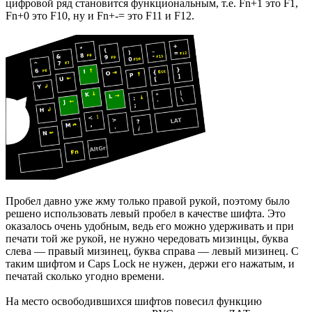
цифровой ряд становится функциональным, т.е. Fn+1 это F1,
Fn+0 это F10, ну и Fn+-= это F11 и F12.
Пробел давно уже жму только правой рукой, поэтому было
решено использовать левый пробел в качестве шифта. Это
оказалось очень удобным, ведь его можно удерживать и при
печати той же рукой, не нужно чередовать мизинцы, буква
слева — правый мизинец, буква справа — левый мизинец. С
таким шифтом и Caps Lock не нужен, держи его нажатым, и
печатай сколько угодно времени.
На место освободившихся шифтов повесил функцию