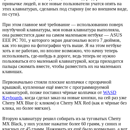
привычке людей, и все новые пользователи учатся опять на
этих клавиатурах, сделаных под старину (не во внешнем виде,
по сути).
При этом главное моё требование — использованию поверх
ноутбучной клавиатуры, моя новая клавиатура выполняла,
она разместится даже на самом маленьком нетбуке — ASUS
EEE PC 701, у которого экран диагональю всего 7 дюймов,
как это видно на фотографии чуть выше. Я на этом нетбуке
хоть и не работаю, но вполне возможно, что начну теперь
использовать, где-нибудь в дороге, ведь теперь не нужно
пользоваться его маленькой клавиатуркой, когда приходится
пальцы сжимать вместе, чтобы разместить их на маленьких
клавишах.
Первоначально стояли плоские колпачки с прозрачной
крышкой, купленные ещё вместе с программируемой
клавиатурой, позже поставил чёрные колпачки от
WASD
Keyboards
, когда сделал заказ на новые кнопки, на сей раз уже
Cherry MX Blue (с кликом) и Cherry MX Red (как и чёрные без
клика, но более мягкие).
Вторую клавиатуру решил собирать из-за туговатых Cherry
MX Black, у них усилие нажатие более 60 грамм, у синих и
красных от 45 грамм. Нажимать их ещё было нормально, а вот