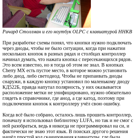
Ричард Столлман и его ноутбук OLPC с клавиатурой HHKB
При разработке схемы понял, что кнопки нужно подключать
через диоды, чтобы не было ситуации, когда при нажатии
нескольких кнопок в разных рядах и столбцах контроллер
начинал думать, что нажата кнопка с пересекающихся рядов.
Это всем известно, но я тогда об этом не знал. В кнопках
Cherry MX есть пустое место, в которое можно установить
либо диод, либо светодиод. Чтобы не припаивать диоды
снаружи, в каждую кнопку установил по маленькому диоду
КД522Б, правда напутал полярность, у них оказывается
расположение метки не унифицировано, нужно обязательно
глядеть в справочнике, где анод, а где катод, поэтому при
подключении кнопок к контроллеру учёл свою ошибку.
Когда всё было собрано, осталось лишь прошить контроллер,
поначалу я использовал библиотеку LUFA, но так и не смог с
ней разобраться, ведь я никогда не программировал на си, и
фактически не знаю этот язык. В поисках другого решения
нашёл простой код сканирования клавиатуры, где была