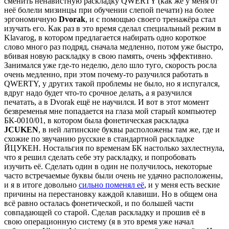
сменить ненавистную раскладку QWERTY (как же у меня от
неё болели мизинцы при обучении слепой печати) на более
эргономичную
Dvorak
, и с помощью своего тренажёра стал
изучать его. Как раз в это время сделал специальный режим в
Klavarog, в котором предлагается набирать одно короткое
слово много раз подряд, сначала медленно, потом уже быстро,
вбивая новую раскладку в свою память, очень эффективно.
Занимался уже где-то неделю, дело шло туго, скорость росла
очень медленно, при этом почему-то разучился работать в
QWERTY, у других такой проблемы не было, но я испугался,
вдруг надо будет что-то срочное делать, а я разучился
печатать, а в Dvorak ещё не научился. И вот в этот момент
безвременья мне попадается на глаза мой старый компьютер
БК-0010/01, в котором была фонетическая раскладка
JCUKEN
, в ней латинские буквы расположены там же, где и
схожие по звучанию русские в стандартной раскладке
ЙЦУКЕН. Ностальгия по временам БК настолько захлестнула,
что я решил сделать себе эту раскладку, и попробовать
изучить её. Сделать один в один не получилось, некоторые
часто встречаемые буквы были очень не удачно расположены,
и я в итоге довольно
сильно поменял её
, и у меня есть веские
причины на перестановку каждой клавиши. Но в общем она
всё равно осталась фонетической, и по большей части
совпадающей со старой. Сделав раскладку и прошив её в
свою операционную систему (я в это время уже начал