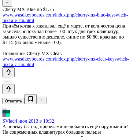
Cherry MX Blue по $1.75
www.wasdkeyboards.com/index.php/cherry-mx-blue-keyswitch-
mx1a-e1nn.html
Причём когда я заказывал ещё в марте, от количества цена
зависела, я покупал более 100 штук для трёх клавиатур,
вышло существенно дешевле, синие по $0.80, красные по
$1.15 (их было меньше 100).
Появились Cherry MX Clear:
www.wasdkeyboards.com/index.php/cherry-mx-clear-keyswitch-
mx1a-c1nn.html
Ответить
SVlad
4 июл 2013 в 10:32
А почему бы под пробелами не добавить ещё пару клавиш?
На современных клавиатурах большие пальцы