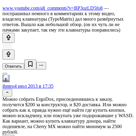
www.youtube.com/all_comments?v=BP3ozLD5fo8
—
поспрашивал немного в комментариях к этому видео,
владелец клавиатуры (TypeMatrix) дал много развёрнутых
ответов. Вышло как небольшой обзор. (он их чуть ли не
пачками закупает, так ему эти клавиатуры понравились)
Ответить
ibnteo
4 июл 2013 в 17:35
Можно собрать ErgoDox, присоединившись к заказу,
получится $200 за конструктор, и $20 доставка. Или можно
собрать как я, правда нужно ещё найти где купить кнопки,
можно вскладчину, или покупать уже подорожавшие у WASD.
Как вариант, можно купить клавиатуру донора, найти
подешевле, на Cherry MX можно найти минимум за 2500
рублей.