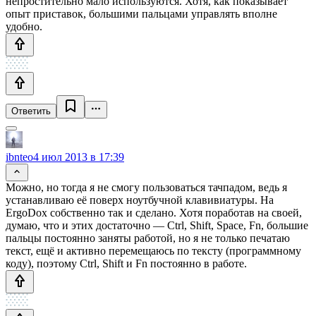
непростительно мало используются. Хотя, как показывает
опыт приставок, большими пальцами управлять вполне
удобно.
Ответить
ibnteo
4 июл 2013 в 17:39
Можно, но тогда я не смогу пользоваться тачпадом, ведь я
устанавливаю её поверх ноутбучной клавивиатуры. На
ErgoDox собственно так и сделано. Хотя поработав на своей,
думаю, что и этих достаточно — Ctrl, Shift, Space, Fn, большие
пальцы постоянно заняты работой, но я не только печатаю
текст, ещё и активно перемещаюсь по тексту (программному
коду), поэтому Ctrl, Shift и Fn постоянно в работе.