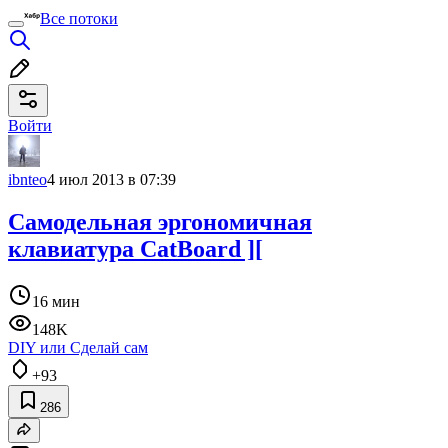
Все потоки
Войти
ibnteo
4 июл 2013 в 07:39
Самодельная эргономичная
клавиатура CatBoard ][
16 мин
148K
DIY или Сделай сам
+93
286