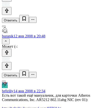
Ответить
buranik
12 янв 2008 в 20:48
Может (-:
Ответить
br0ziliy
14 янв 2008 в 22:34
Есть вот такой ещё мануальчик, для карточки Atheros
Communications, Inc. AR5212 802.11abg NIC (rev 01):