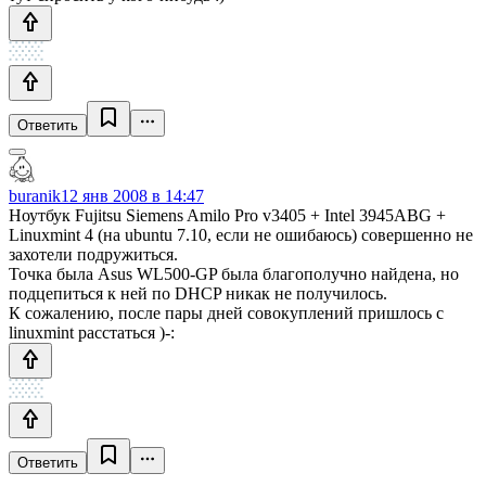
Ответить
buranik
12 янв 2008 в 14:47
Ноутбук Fujitsu Siemens Amilo Pro v3405 + Intel 3945ABG +
Linuxmint 4 (на ubuntu 7.10, если не ошибаюсь) совершенно не
захотели подружиться.
Точка была Asus WL500-GP была благополучно найдена, но
подцепитьcя к ней по DHCP никак не получилось.
К сожалению, после пары дней совокуплений пришлось с
linuxmint расстаться )-:
Ответить