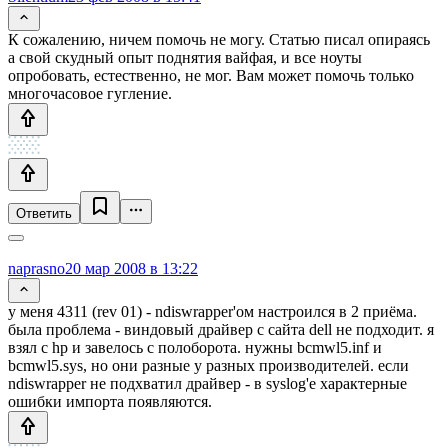
К сожалению, ничем помочь не могу. Статью писал опираясь
а свой скудный опыт поднятия вайфая, и все ноуты
опробовать, естественно, не мог. Вам может помочь только
многочасовое гугление.
Ответить
naprasno
20 мар 2008 в 13:22
у меня 4311 (rev 01) - ndiswrapper'ом настроился в 2 приёма.
была проблема - виндовый драйвер с сайта dell не подходит. я
взял с hp и завелось с полоборота. нужны bcmwl5.inf и
bcmwl5.sys, но они разные у разных производителей. если
ndiswrapper не подхватил драйвер - в syslog'e характерные
ошибки импорта появляются.