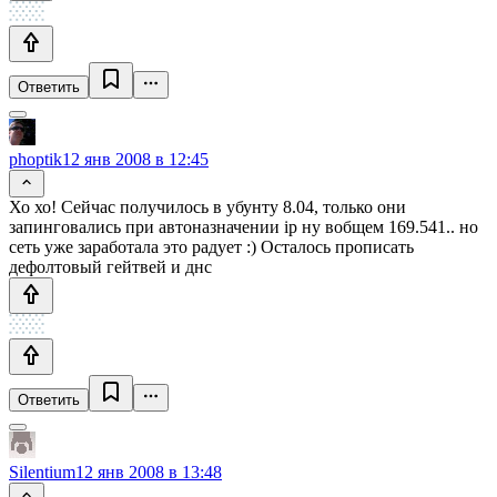
Ответить
phoptik
12 янв 2008 в 12:45
Хо хо! Сейчас получилось в убунту 8.04, только они
запинговались при автоназначении ip ну вобщем 169.541.. но
сеть уже заработала это радует :) Осталось прописать
дефолтовый гейтвей и днс
Ответить
Silentium
12 янв 2008 в 13:48