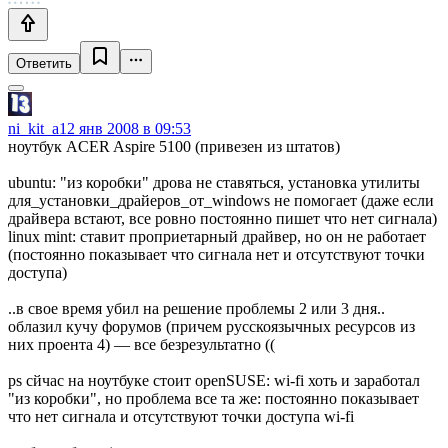
Ответить
ni_kit_a
12 янв 2008 в 09:53
ноутбук ACER Aspire 5100 (привезен из штатов)
ubuntu: "из коробки" дрова не ставяться, установка утилиты
для_установки_драйеров_от_windows не помогает (даже если
драйвера встают, все ровно постоянно пишет что нет сигнала)
linux mint: ставит проприетарный драйвер, но он не работает
(постоянно показывает что сигнала нет и отсутствуют точки
доступа)
..в свое время убил на решение проблемы 2 или 3 дня..
облазил кучу форумов (причем русскоязычных ресурсов из
них проента 4) — все безрезультатно ((
ps сйчас на ноутбуке стоит openSUSE: wi-fi хоть и заработал
"из коробки", но проблема все та же: постоянно показывает
что нет сигнала и отсутствуют точки доступа wi-fi