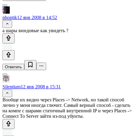
phoptik
12 янв 2008 в 14:52
а шары виндовые как увидеть ?
Ответить
Silentium
12 янв 2008 в 15:31
Вообще их видно через Places -> Network, но такой способ
лично у меня иногда глючит. Самый верный способ - сделать
на компе с шарами статичный внутренний IP и через Places ->
Connect To Server зайти из-под убунты.