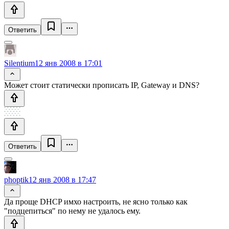
Ответить
Silentium
12 янв 2008 в 17:01
Может стоит статически прописать IP, Gateway и DNS?
Ответить
phoptik
12 янв 2008 в 17:47
Да проще DHCP имхо настроить, не ясно только как
"подцепиться" по нему не удалось ему.