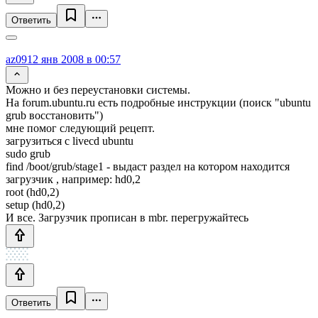
Ответить
az09
12 янв 2008 в 00:57
Можно и без переустановки системы.
На forum.ubuntu.ru есть подробные инструкции (поиск "ubuntu
grub восстановить")
мне помог следующий рецепт.
загрузиться с livecd ubuntu
sudo grub
find /boot/grub/stage1 - выдаст раздел на котором находится
загрузчик , например: hd0,2
root (hd0,2)
setup (hd0,2)
И все. Загрузчик прописан в mbr. перегружайтесь
Ответить