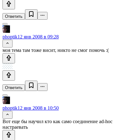
Ответить
phoptik
12 янв 2008 в 09:28
моя тема там тоже висит, никто не смог помочь :(
Ответить
phoptik
12 янв 2008 в 10:50
Вот еще бы научил кто как само соединение ad-hoc
настраевать