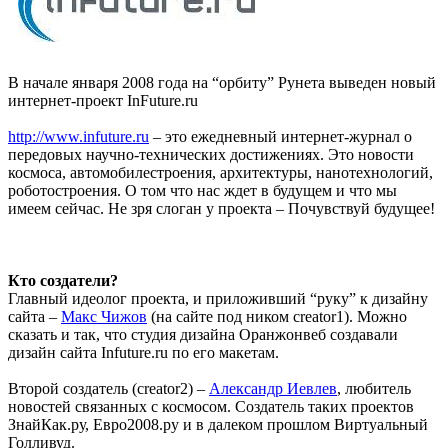
В начале января 2008 года на “орбиту” Рунета выведен новый
интернет-проект InFuture.ru
http://www.infuture.ru
– это ежедневный интернет-журнал о
передовых научно-технических достижениях. Это новости
космоса, автомобилестроения, архитектуры, нанотехнологий,
роботостроения. О том что нас ждет в будущем и что мы
имеем сейчас. Не зря слоган у проекта – Почувствуй будущее!
Кто создатели?
Главный идеолог проекта, и приложивший “руку” к дизайну
сайта –
Макс Чижов
(на сайте под ником creator1). Можно
сказать и так, что студия дизайна Оранжонвеб создавали
дизайн сайта Infuture.ru по его макетам.
Второй создатель (creator2) –
Александр Иевлев
, любитель
новостей связанных с космосом. Создатель таких проектов
ЗнайКак.ру, Евро2008.ру и в далеком прошлом Виртуальный
Голливуд.