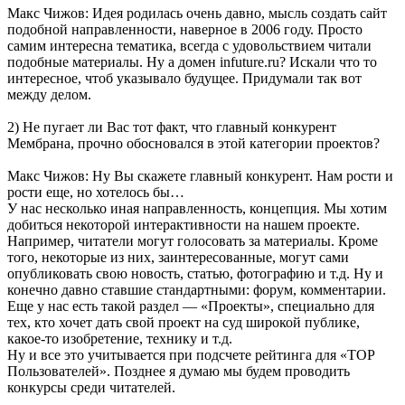
Макс Чижов: Идея родилась очень давно, мысль создать сайт
подобной направленности, наверное в 2006 году. Просто
самим интересна тематика, всегда с удовольствием читали
подобные материалы. Ну а домен infuture.ru? Искали что то
интересное, чтоб указывало будущее. Придумали так вот
между делом.
2) Не пугает ли Вас тот факт, что главный конкурент
Мембрана, прочно обосновался в этой категории проектов?
Макс Чижов: Ну Вы скажете главный конкурент. Нам рости и
рости еще, но хотелось бы…
У нас несколько иная направленность, концепция. Мы хотим
добиться некоторой интерактивности на нашем проекте.
Например, читатели могут голосовать за материалы. Кроме
того, некоторые из них, заинтересованные, могут сами
опубликовать свою новость, статью, фотографию и т.д. Ну и
конечно давно ставшие стандартными: форум, комментарии.
Еще у нас есть такой раздел — «Проекты», специально для
тех, кто хочет дать свой проект на суд широкой публике,
какое-то изобретение, технику и т.д.
Ну и все это учитывается при подсчете рейтинга для «TOP
Пользователей». Позднее я думаю мы будем проводить
конкурсы среди читателей.