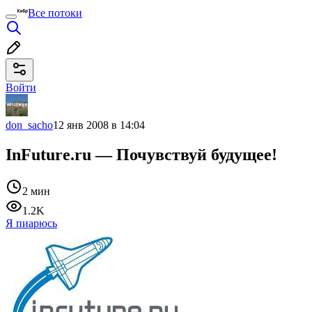
Все потоки
Войти
don_sacho
12 янв 2008 в 14:04
InFuture.ru — Почувствуй будущее!
2 мин
1.2K
Я пиарюсь