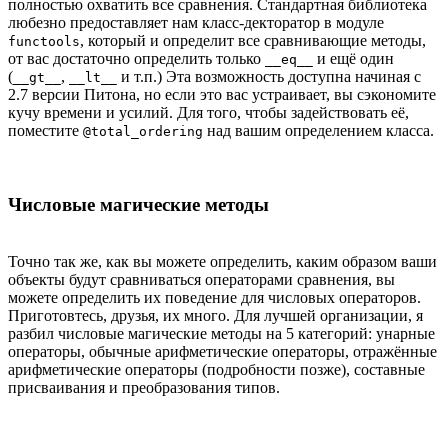
полностью охватить все сравнения. Стандартная библиотека
любезно предоставляет нам класс-декторатор в модуле
, который и определит все сравнивающие методы,
functools
от вас достаточно определить только
и ещё один
__eq__
(
,
и т.п.) Эта возможность доступна начиная с
__gt__
__lt__
2.7 версии Питона, но если это вас устраивает, вы сэкономите
кучу времени и усилий. Для того, чтобы задействовать её,
поместите
над вашим определением класса.
@total_ordering
Числовые магические методы
Точно так же, как вы можете определить, каким образом ваши
объекты будут сравниваться операторами сравнения, вы
можете определить их поведение для числовых операторов.
Приготовтесь, друзья, их много. Для лучшей организации, я
разбил числовые магические методы на 5 категорий: унарные
операторы, обычные арифметические операторы, отражённые
арифметические операторы (подробности позже), составные
присваивания и преобразования типов.