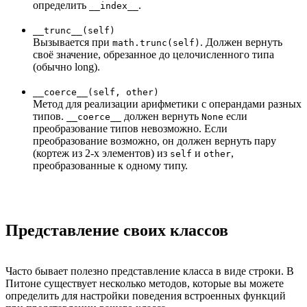
определить
.
__index__
__trunc__(self)
Вызывается при
. Должен вернуть
math.trunc(self)
своё значение, обрезанное до целочисленного типа
(обычно long).
__coerce__(self, other)
Метод для реализации арифметики с операндами разных
типов.
должен вернуть
если
__coerce__
None
преобразование типов невозможно. Если
преобразование возможно, он должен вернуть пару
(кортеж из 2-х элементов) из
и
,
self
other
преобразованные к одному типу.
Представление своих классов
Часто бывает полезно представление класса в виде строки. В
Питоне существует несколько методов, которые вы можете
определить для настройки поведения встроенных функций