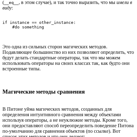
(
, в этом случае), и так точно выразить, что мы
имели в
__eq__
виду
:
if instance == other_instance:

Это одна из сильных сторон магических методов.
Подавляющее большинство из них позволяют определить, что
будут делать стандартные операторы, так что мы можем
использовать операторы на своих классах так, как будто они
встроенные типы.
Магические методы сравнения
В Питоне уйма магических методов, созданных для
определения интуитивного сравнения между объектами
используя операторы, а не неуклюжие методы. Кроме того,
они предоставляют способ переопределить поведение Питона
по-умолчанию для сравнения объектов (по ссылке). Вот
список этих методов и что они делают: