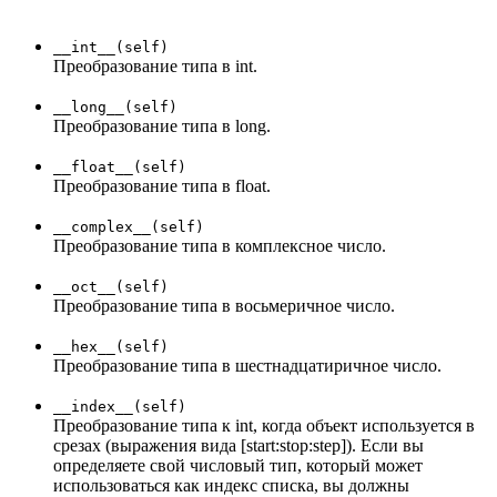
__int__(self)
Преобразование типа в int.
__long__(self)
Преобразование типа в long.
__float__(self)
Преобразование типа в float.
__complex__(self)
Преобразование типа в комплексное число.
__oct__(self)
Преобразование типа в восьмеричное число.
__hex__(self)
Преобразование типа в шестнадцатиричное число.
__index__(self)
Преобразование типа к int, когда объект используется в
срезах (выражения вида [start:stop:step]). Если вы
определяете свой числовый тип, который может
использоваться как индекс списка, вы должны