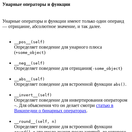
Унарные операторы и функции
Унарные операторы и функции имеют только один операнд
— отрицание, абсолютное значение, и так далее.
__pos__(self)
Определяет поведение для унарного плюса
(
)
+some_object
__neg__(self)
Определяет поведение для отрицания(
)
-some_object
__abs__(self)
Определяет поведение для встроенной функции
.
abs()
__invert__(self)
Определяет поведение для инвертирования оператором
. Для объяснения что он делает смотри
статью в
~
Википедии о бинарных операторах
.
__round__(self, n)
Определяет поведение для встроенной функции
.
это число знаков после запятой, до которого