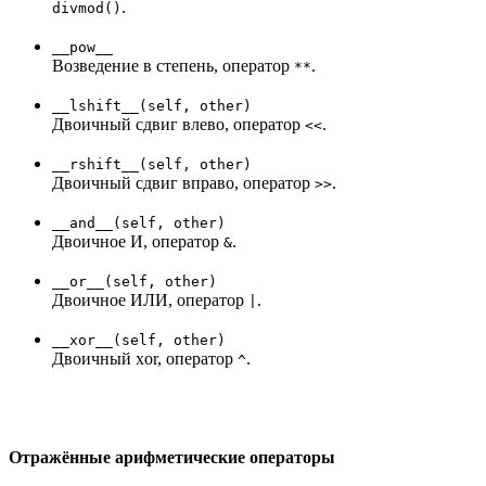
.
divmod()
__pow__
Возведение в степень, оператор
.
**
__lshift__(self, other)
Двоичный сдвиг влево, оператор
.
<<
__rshift__(self, other)
Двоичный сдвиг вправо, оператор
.
>>
__and__(self, other)
Двоичное И, оператор
.
&
__or__(self, other)
Двоичное ИЛИ, оператор
.
|
__xor__(self, other)
Двоичный xor, оператор
.
^
Отражённые арифметические операторы