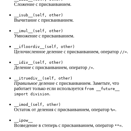
Сложение с присваиванием.
__isub__(self, other)
Вычитание с присваиванием.
__imul__(self, other)
Умножение с присваиванием.
__ifloordiv__(self, other)
Целочисленное деление с присваиванием, оператор
.
//=
__idiv__(self, other)
Деление с присваиванием, оператор
.
/=
__itruediv__(self, other)
Правильное
деление с присваиванием. Заметьте, что
работает только если используется
from __future__
.
import division
__imod_(self, other)
Остаток от деления с присваиванием, оператор
.
%=
__ipow__
Возведение в степерь с присваиванием, оператор
.
**=