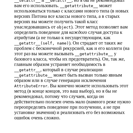
и
, но я бы не рекомендовал
__setattr__
__delattr__
вам его использовать.
может
__getattribute__
использоваться только с классами нового типа (в новых
версиях Питона все классы нового типа, а в старых
версиях вы можете получить такой класс
унаследовавшись от
). Этот метод позволяет вам
object
определить поведение для
каждого
случая доступа к
атрибутам (а не только к несуществующим, как
). Он страдает от таких же
__getattr__(self, name)
проблем с бесконечной рекурсией, как и его коллеги (на
этот раз вы можете вызывать
у
__getattribute__
базового класса, чтобы их предотвратить). Он, так же,
главным образом устраняет необходимость в
, который в случае реализации
__getattr__
может быть вызван только явным
__getattribute__
образом или в случае генерации исключения
. Вы конечно можете использовать этот
AttributeError
метод (в конце концов, это ваш выбор), но я бы не
рекомендовал, потому что случаев, когда он
действительно полезен очень мало (намного реже нужно
переопределять поведение при получении, а не при
установке значения) и реализовать его без возможных
ошибок очень сложно.