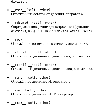
.
division
__rmod__(self, other)
Отражённый остаток от деления, оператор
.
%
__rdivmod__(self, other)
Определяет поведение для встроенной функции
, когда вызывается
.
divmod()
divmod(other, self)
__rpow__
Отражённое возведение в степерь, оператор
.
**
__rlshift__(self, other)
Отражённый двоичный сдвиг влево, оператор
.
<<
__rrshift__(self, other)
Отражённый двоичный сдвиг вправо, оператор
.
>>
__rand__(self, other)
Отражённое двоичное И, оператор
.
&
__ror__(self, other)
Отражённое двоичное ИЛИ, оператор
.
|
__rxor__(self, other)