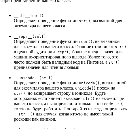
при представлении вашего класса.
__str__(self)
Определяет поведение функции
, вызванной для
str()
экземпляра вашего класса.
__repr__(self)
Определяет поведение функции
, вызыванной
repr()
для экземпляра вашего класса. Главное отличие от
str()
в целевой аудитории.
больше предназначен для
repr()
машинно-ориентированного вывода (более того, это
часто должен быть валидный код на Питоне), а
str()
предназначен для чтения людьми.
__unicode__(self)
Определяет поведение функции
, вызыванной
unicode()
для экземпляра вашего класса.
похож на
unicode()
, но возвращает строку в юникоде. Будте
str()
осторожны: если клиент вызывает
на экземпляре
str()
вашего класса, а вы определили только
,
__unicode__()
то это не будет работать. Постарайтесь всегда определять
для случая, когда кто-то не имеет такой
__str__()
роскоши как юникод.