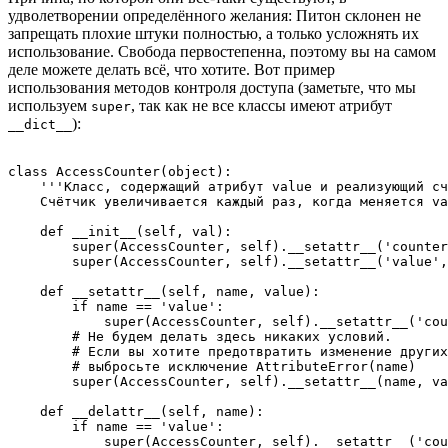
удволетворении определённого желания: Питон склонен не
запрещать плохие штуки полностью, а только усложнять их
использование. Свобода первостепенна, поэтому вы на самом
деле можете делать всё, что хотите. Вот пример
использования методов контроля доступа (заметьте, что мы
используем
, так как не все классы имеют атрибут
super
):
__dict__
class AccessCounter(object):

    '''Класс, содержащий атрибут value и реализующий сч
    Счётчик увеличивается каждый раз, когда меняется va
    def __init__(self, val):

        super(AccessCounter, self).__setattr__('counter
        super(AccessCounter, self).__setattr__('value',
    def __setattr__(self, name, value):

        if name == 'value':

            super(AccessCounter, self).__setattr__('cou
        # Не будем делать здесь никаких условий.

        # Если вы хотите предотвратить изменение других
        # выбросьте исключение AttributeError(name)

        super(AccessCounter, self).__setattr__(name, va
    def __delattr__(self, name):

        if name == 'value':

            super(AccessCounter, self).__setattr__('cou