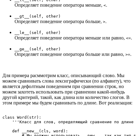
Определяет поведение оператора меньше,
.
<
__gt__(self, other)
Определяет поведение оператора больше,
.
>
__le__(self, other)
Определяет поведение оператора меньше или равно,
.
<=
__ge__(self, other)
Определяет поведение оператора больше или равно,
.
>=
Для примера расммотрим класс, описывающий слово. Мы
можем сравнивать слова лексиграфически (по алфавиту), что
является дефолтным поведением при сравнении строк, но
можем захотеть использовать при сравнении какой-нибудь
другой критерий, такой, как длина или количество слогов. В
этом примере мы будем сравнивать по длине. Вот реализация:
class Word(str):

    '''Класс для слов, определяющий сравнение по длине 
    def __new__(cls, word):

        # Мы должны использовать __new__, так как тип s