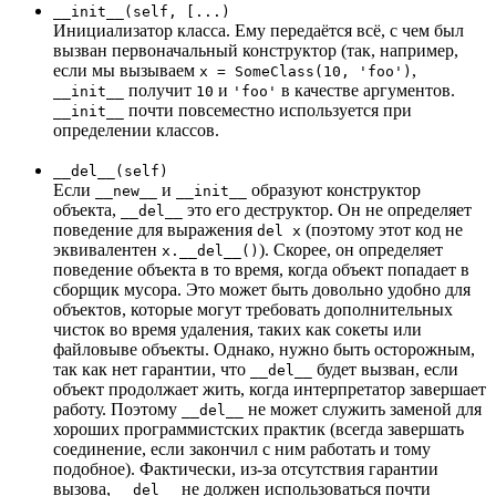
__init__(self, [...)
Инициализатор класса. Ему передаётся всё, с чем был
вызван первоначальный конструктор (так, например,
если мы вызываем
,
x = SomeClass(10, 'foo')
получит
и
в качестве аргументов.
__init__
10
'foo'
почти повсеместно используется при
__init__
определении классов.
__del__(self)
Если
и
образуют конструктор
__new__
__init__
объекта,
это его деструктор. Он не определяет
__del__
поведение для выражения
(поэтому этот код не
del x
эквивалентен
). Скорее, он определяет
x.__del__()
поведение объекта в то время, когда объект попадает в
сборщик мусора. Это может быть довольно удобно для
объектов, которые могут требовать дополнительных
чисток во время удаления, таких как сокеты или
файловыве объекты. Однако, нужно быть осторожным,
так как нет гарантии, что
будет вызван, если
__del__
объект продолжает жить, когда интерпретатор завершает
работу. Поэтому
не может служить заменой для
__del__
хороших программистских практик (всегда завершать
соединение, если закончил с ним работать и тому
подобное). Фактически, из-за отсутствия гарантии
вызова,
не должен использоваться почти
__del__