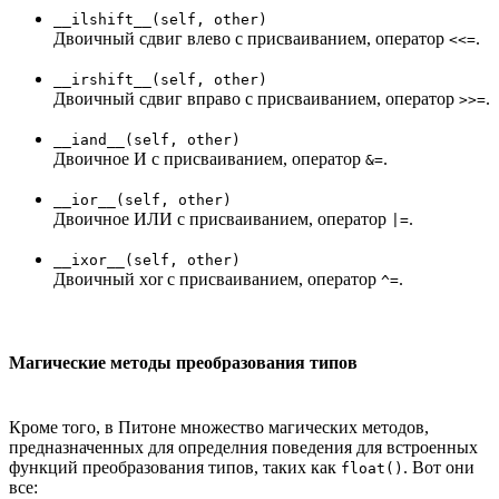
__ilshift__(self, other)
Двоичный сдвиг влево с присваиванием, оператор
.
<<=
__irshift__(self, other)
Двоичный сдвиг вправо с присваиванием, оператор
.
>>=
__iand__(self, other)
Двоичное И с присваиванием, оператор
.
&=
__ior__(self, other)
Двоичное ИЛИ с присваиванием, оператор
.
|=
__ixor__(self, other)
Двоичный xor с присваиванием, оператор
.
^=
Магические методы преобразования типов
Кроме того, в Питоне множество магических методов,
предназначенных для определния поведения для встроенных
функций преобразования типов, таких как
. Вот они
float()
все: