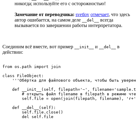
никогда; используйте его с осторожностью!
Замечание от переводчика:
svetlov
отмечает
, что здесь
автор ошибается, на самом деле
всегда
__del__
вызывается по завершении работы интерпретатора.
Соединим всё вместе, вот пример
и
в
__init__
__del__
действии:
from os.path import join

class FileObject:

    '''Обёртка для файлового объекта, чтобы быть уверен
    def __init__(self, filepath='~', filename='sample.t
        # открыть файл filename в filepath в режиме чте
        self.file = open(join(filepath, filename), 'r+'
    def __del__(self):

        self.file.close()
