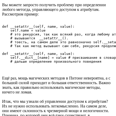
Вы можете запросто получить проблему при определении
любого метогда, управляющего доступом к атрибутам.
Рассмотрим пример:
def __setattr__(self, name, value):

    self.name = value

    # это рекурсия, так как всякий раз, когда любому ат
    # вызывается  __setattr__().

    # тоесть, на самом деле это равнозначно self.__seta
    # Так как метод вызывает сам себя, рекурсия продолж
def __setattr__(self, name, value):

    self.__dict__[name] = value # присваивание в словар
Ещё раз, мощь магических методов в Питоне невероятна, а с
большой силой приходит и большая ответственность. Важно
знать, как правильно использовать магические методы,
ничего не ломая.
Итак, что мы узнали об управлении доступом к атрибутам?
Их не нужно использовать легкомысленно. На самом деле,
они имеют склонность к чрезмерной мощи и нелогичности.
Причина, по которой они всё-таки существуют, в