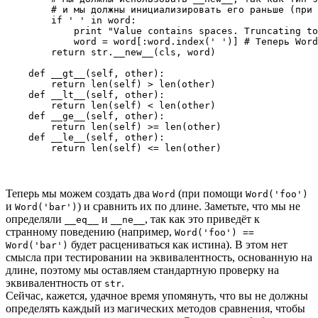
        # и мы должны инициализировать его раньше (при 
        if ' ' in word:

            print "Value contains spaces. Truncating to
            word = word[:word.index(' ')] # Теперь Word
        return str.__new__(cls, word)

    def __gt__(self, other):

        return len(self) > len(other)

    def __lt__(self, other):

        return len(self) < len(other)

    def __ge__(self, other):

        return len(self) >= len(other)

    def __le__(self, other):

Теперь мы можем создать два
(при помощи
Word
Word('foo')
и
) и сравнить их по длине. Заметьте, что мы не
Word('bar')
определяли
и
, так как это приведёт к
__eq__
__ne__
странному поведению (например,
Word('foo') ==
будет расцениваться как истина). В этом нет
Word('bar')
смысла при тестировании на эквивалентность, основанную на
длине, поэтому мы оставляем стандартную проверку на
эквивалентность от
.
str
Сейчас, кажется, удачное время упомянуть, что вы не должны
определять каждый из магических методов сравнения, чтобы