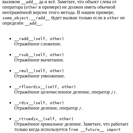
вызовом
да и всё. Заметьте, что объект слева от
__add__
оператора (
в примере) не должен иметь обычной
other
неотражённой версии этого метода. В нашем примере,
будет вызван только если в
не
some_object.__radd__
other
определён
.
__add__
__radd__(self, other)
Отражённое сложение.
__rsub__(self, other)
Отражённое вычитание.
__rmul__(self, other)
Отражённое умножение.
__rfloordiv__(self, other)
Отражённое целочисленное деление, оператор
.
//
__rdiv__(self, other)
Отражённое деление, оператор
.
/
__rtruediv__(self, other)
Отражённое
правильное
деление. Заметьте, что работает
только когда используется
from __future__ import