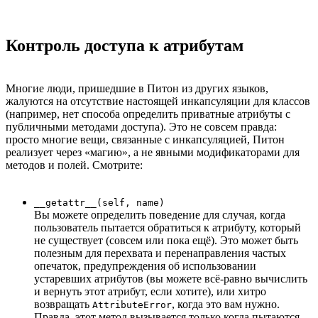
Контроль доступа к атрибутам
Многие люди, пришедшие в Питон из других языков,
жалуются на отсутствие настоящей инкапсуляции для классов
(например, нет способа определить приватные атрибуты с
публичными методами доступа). Это не совсем правда:
просто многие вещи, связанные с инкапсуляцией, Питон
реализует через «магию», а не явными модификаторами для
методов и полей. Смотрите:
__getattr__(self, name)
Вы можете определить поведение для случая, когда
пользователь пытается обратиться к атрибуту, который
не существует (совсем или пока ещё). Это может быть
полезным для перехвата и перенаправления частых
опечаток, предупреждения об использовании
устаревших атрибутов (вы можете всё-равно вычислить
и вернуть этот атрибут, если хотите), или хитро
возвращать
, когда это вам нужно.
AttributeError
Правда, этот метод вызывается только когда пытаются