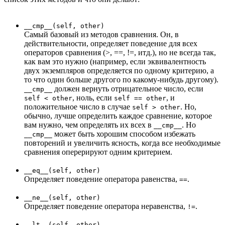
__cmp__(self, other)
Самый базовый из методов сравнения. Он, в
действительности, определяет поведение для всех
операторов сравнения (>, ==, !=, итд.), но не всегда так,
как вам это нужно (например, если эквивалентность
двух экземпляров определяется по одному критерию, а
то что один больше другого по какому-нибудь другому).
должен вернуть отрицательное число, если
__cmp__
, ноль, если
, и
self < other
self == other
положительное число в случае
. Но,
self > other
обычно, лучше определить каждое сравнение, которое
вам нужно, чем определять их всех в
. Но
__cmp__
может быть хорошим способом избежать
__cmp__
повторений и увеличить ясность, когда все необходимые
сравнения оперерируют одним критерием.
__eq__(self, other)
Определяет поведение оператора равенства,
.
==
__ne__(self, other)
Определяет поведение оператора неравенства,
.
!=
__lt__(self, other)