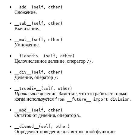
__add__(self, other)
Сложение.
__sub__(self, other)
Вычитание.
__mul__(self, other)
Умножение.
__floordiv__(self, other)
Целочисленное деление, оператор
.
//
__div__(self, other)
Деление, оператор
.
/
__truediv__(self, other)
Правильное
деление. Заметьте, что это работает только
когда используется
.
from __future__ import division
__mod__(self, other)
Остаток от деления, оператор
.
%
__divmod__(self, other)
Определяет поведение для встроенной функции