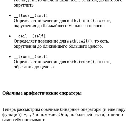
round()
n
округлить.
__floor__(self)
Определяет поведение для
, то есть,
math.floor()
округления до ближайшего меньшего целого.
__ceil__(self)
Определяет поведение для
, то есть,
math.ceil()
округления до ближайшего большего целого.
__trunc__(self)
Определяет поведение для
, то есть,
math.trunc()
обрезания до целого.
Обычные арифметические операторы
Теперь рассмотрим обычные бинарные операторы (и ещё пару
функций): +, -, * и похожие. Они, по большей части, отлично
сами себя описывают.