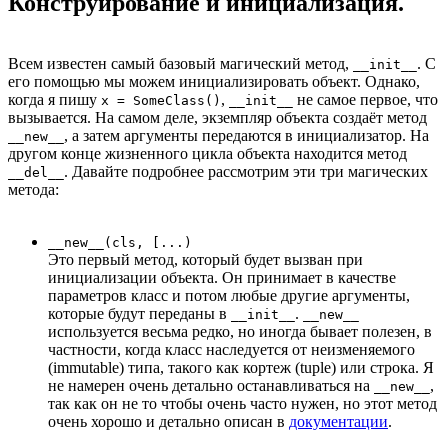
Конструирование и инициализация.
Всем известен самый базовый магический метод,
. С
__init__
его помощью мы можем инициализировать объект. Однако,
когда я пишу
,
не самое первое, что
x = SomeClass()
__init__
вызывается. На самом деле, экземпляр объекта создаёт метод
, а затем аргументы передаются в инициализатор. На
__new__
другом конце жизненного цикла объекта находится метод
. Давайте подробнее рассмотрим эти три магических
__del__
метода:
__new__(cls, [...)
Это первый метод, который будет вызван при
инициализации объекта. Он принимает в качестве
параметров класс и потом любые другие аргументы,
которые будут переданы в
.
__init__
__new__
используется весьма редко, но иногда бывает полезен, в
частности, когда класс наследуется от неизменяемого
(immutable) типа, такого как кортеж (tuple) или строка. Я
не намерен очень детально останавливаться на
,
__new__
так как он не то чтобы очень часто нужен, но этот метод
очень хорошо и детально описан в
документации
.