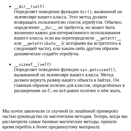
__dir__(self)
Определяет поведение функции
, вызванной на
dir()
экземпляре вашего класса. Этот метод должен
возвращать пользователю список атрибутов. Обычно,
определение
не требуется, но может быть
__dir__
жизненно важно для интерактивного использования
вашего класса, если вы переопределили
__getattr__
или
(с которыми вы встретитесь в
__getattribute__
следующей части), или каким-либо другим образом
динамически создаёте атрибуты.
__sizeof__(self)
Определяет поведение функции
,
sys.getsizeof()
вызыванной на экземпляре вашего класса. Метод
должен вернуть размер вашего объекта в байтах. Он
главным образом полезен для классов, определённых в
расширениях на C, но всё-равно полезно о нём знать.
Мы почти закончили со скучной (и лишённой примеров)
частью руководства по магическим методам. Теперь, когда мы
рассмотрели самые базовые магические методы, пришло
время перейти к более продвинутому материалу.