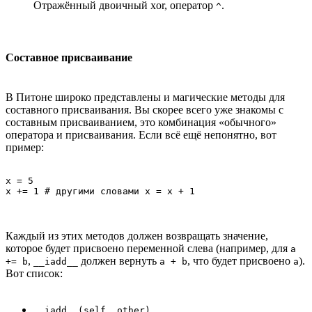
Отражённый двоичный xor, оператор
.
^
Составное присваивание
В Питоне широко представлены и магические методы для
составного присваивания. Вы скорее всего уже знакомы с
составным присваиванием, это комбинация «обычного»
оператора и присваивания. Если всё ещё непонятно, вот
пример:
x = 5

Каждый из этих методов должен возвращать значение,
которое будет присвоено переменной слева (например, для
a
,
должен вернуть
, что будет присвоено
).
+= b
__iadd__
a + b
a
Вот список:
__iadd__(self, other)