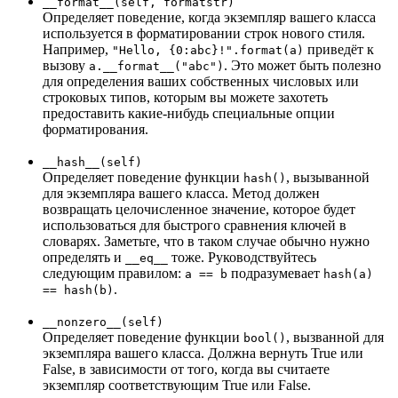
__format__(self, formatstr)
Определяет поведение, когда экземпляр вашего класса
используется в форматировании строк нового стиля.
Например,
приведёт к
"Hello, {0:abc}!".format(a)
вызову
. Это может быть полезно
a.__format__("abc")
для определения ваших собственных числовых или
строковых типов, которым вы можете захотеть
предоставить какие-нибудь специальные опции
форматирования.
__hash__(self)
Определяет поведение функции
, вызыванной
hash()
для экземпляра вашего класса. Метод должен
возвращать целочисленное значение, которое будет
использоваться для быстрого сравнения ключей в
словарях. Заметьте, что в таком случае обычно нужно
определять и
тоже. Руководствуйтесь
__eq__
следующим правилом:
подразумевает
a == b
hash(a)
.
== hash(b)
__nonzero__(self)
Определяет поведение функции
, вызванной для
bool()
экземпляра вашего класса. Должна вернуть True или
False, в зависимости от того, когда вы считаете
экземпляр соответствующим True или False.