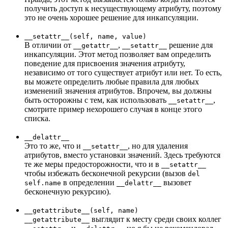
получить доступ к несуществующему атрибуту, поэтому
это не очень хорошее решение для инкапсуляции.
__setattr__(self, name, value)
В отличии от
,
решение для
__getattr__
__setattr__
инкапсуляции. Этот метод позволяет вам определить
поведение для присвоения значения атрибуту,
независимо от того существует атрибут или нет. То есть,
вы можете определить любые правила для любых
изменений значения атрибутов. Впрочем, вы должны
быть осторожны с тем, как использовать
,
__setattr__
смотрите пример нехорошего случая в конце этого
списка.
__delattr__
Это то же, что и
, но для удаления
__setattr__
атрибутов, вместо установки значений. Здесь требуются
те же меры предосторожности, что и в
__setattr__
чтобы избежать бесконечной рекурсии (вызов
del
в определении
вызовет
self.name
__delattr__
бесконечную рекурсию).
__getattribute__(self, name)
выглядит к месту среди своих коллег
__getattribute__