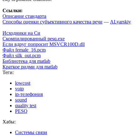
Ссылки:
Описание стандарта
Способы оценки субъективного качества речи
—
ALyarskiy
Исходники на Си
Скомпилированный pesq.exe
Если вдруг попросит MSVCR100D.dll
Файл female_16.pcm
Файл silk_out.pcm
Библиотека для matlab
Краткое ридми для matlab
Теги:
lowcost
voip
ip-телефония
sound
quality test
PESQ
Хабы:
Системы связи