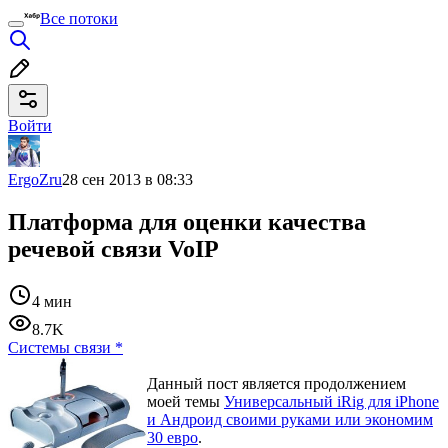
Все потоки
Войти
ErgoZru
28 сен 2013 в 08:33
Платформа для оценки качества
речевой связи VoIP
4 мин
8.7K
Системы связи
*
Данный пост является продолжением
моей темы
Универсальный iRig для iPhone
и Андроид своими руками или экономим
30 евро
.