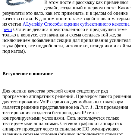
В этом посте я расскажу как применялся
девайс, созданный в первом посте. Какие
результаты это дало, как это применять, и в целом об оценке
качества связи. В данном посте так же задействован материал
из статьи
ALyarskiy
Способы оценки субъективного качества
речи
Отличие девайса представленного в предыдущей теме
только в корпусе, его начинка и схема осталась той же, за
исключением добавления секции для припаивания усилителя
звука (фото, все подробности, источники, исходники и файлы
под катом).
Вступление и описание
Для оценки качества речевой связи существует ряд
программно-аппаратных решений. Примером такого решения
для тестирования VoIP сервисов для мобильных платформ
является решение представленное на
Рис. 1
. Для проведения
тестирования создается беспроводная IP сеть с
контролируемыми условиями. Сеть используется только
тестируемыми аппаратами. Сетевой трафик от аппарата к
аппарату проходит через специальное ПО эмулирующее
заданные сетевые условия (обычно используется стандарт