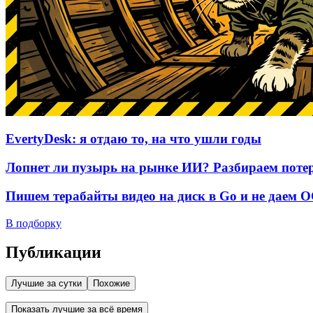
EvertyDesk: я отдаю то, на что ушли годы
Лопнет ли пузырь на рынке ИИ? Разбираем потер
Пишем терабайты видео на диск в Go и не даем 
В подборку
Публикации
Лучшие за сутки
Похожие
Показать лучшие за всё время