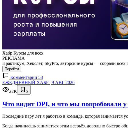
Хабр Курсы для всех
РЕКЛАМА
Практикум, Хекслет, SkyPro, авторские курсы — собрали всех 
Перейти
Комментарии 53
ЕЖЕДНЕВНЫЙ ХАБР | 9 АВГ 2026
22K
2
Что видит DPI, и что мы попробовали у
Последние пару лет я работаю в команде, которая занимается у
Когда начинаешь заниматься этим всерьёз, довольно быстро об