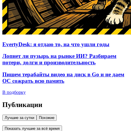
EvertyDesk: я отдаю то, на что ушли годы
Лопнет ли пузырь на рынке ИИ? Разбираем
потери, долги и производительность
Пишем терабайты видео на диск в Go и не даем
ОС сожрать всю память
В подборку
Публикации
Лучшие за сутки
Похожие
Показать лучшие за всё время