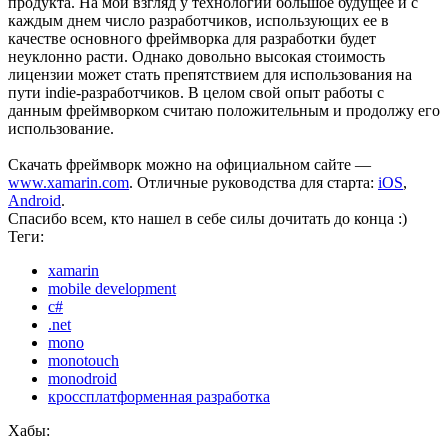
продукта. На мой взгляд у технологии большое будущее и с
каждым днем число разработчиков, использующих ее в
качестве основного фреймворка для разработки будет
неуклонно расти. Однако довольно высокая стоимость
лицензии может стать препятствием для использования на
пути indie-разработчиков. В целом свой опыт работы с
данным фреймворком считаю положительным и продолжу его
использование.
Скачать фреймворк можно на официальном сайте —
www.xamarin.com
. Отличные руководства для старта:
iOS
,
Android
.
Спасибо всем, кто нашел в себе силы дочитать до конца :)
Теги:
xamarin
mobile development
c#
.net
mono
monotouch
monodroid
кроссплатформенная разработка
Хабы: