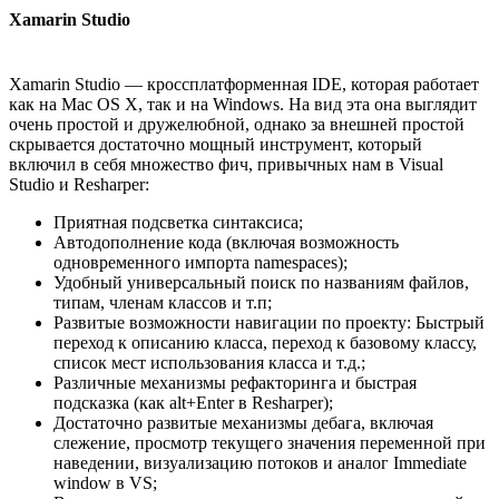
Xamarin Studio
Xamarin Studio — кроссплатформенная IDE, которая работает
как на Mac OS X, так и на Windows. На вид эта она выглядит
очень простой и дружелюбной, однако за внешней простой
скрывается достаточно мощный инструмент, который
включил в себя множество фич, привычных нам в Visual
Studio и Resharper:
Приятная подсветка синтаксиса;
Автодополнение кода (включая возможность
одновременного импорта namespaces);
Удобный универсальный поиск по названиям файлов,
типам, членам классов и т.п;
Развитые возможности навигации по проекту: Быстрый
переход к описанию класса, переход к базовому классу,
список мест использования класса и т.д.;
Различные механизмы рефакторинга и быстрая
подсказка (как alt+Enter в Resharper);
Достаточно развитые механизмы дебага, включая
слежение, просмотр текущего значения переменной при
наведении, визуализацию потоков и аналог Immediate
window в VS;