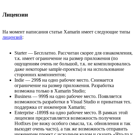
Лицензии
На момент написания статьи Xamarin имеет следующие типы
лицензий
:
Starter — Бесплатно. Рассчитан скорее для ознакомления,
т.к. имеет ограничение на размер приложения (по
ощущениям очень не большой, т.к. не компилировались
даже некоторые sample-проекты) и на использование
сторонних компонентов;
Indie — 299$ на одно рабочее место. Снимается
ограничение на размер приложения. Разработка
возможна только в Xamarin Studio;
Business — 999$ на одно рабочее место. Появляется
возможность разработки в Visual Studio и приватная тех.
поддержка от инженеров Xamarin;
Enterprise -1899$ на одно рабочее место. В рамках этой
лицензии предоставляется возможность получения
Hotfixes (не вижу особого смысла, т.к. обновления и так
выходят очень часто), а так же возможность отправить
инженерам проект с исходным кодом и сказать «Что-то у