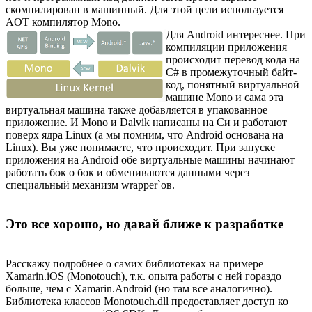
скомпилирован в машинный. Для этой цели используется
AOT компилятор Mono.
Для Android интереснее. При
компиляции приложения
происходит перевод кода на
C# в промежуточный байт-
код, понятный виртуальной
машине Mono и сама эта
виртуальная машина также добавляется в упакованное
приложение. И Mono и Dalvik написаны на Си и работают
поверх ядра Linux (а мы помним, что Android основана на
Linux). Вы уже понимаете, что происходит. При запуске
приложения на Android обе виртуальные машины начинают
работать бок о бок и обмениваются данными через
специальный механизм wrapper`ов.
Это все хорошо, но давай ближе к разработке
Расскажу подробнее о самих библиотеках на примере
Xamarin.iOS (Monotouch), т.к. опыта работы с ней гораздо
больше, чем с Xamarin.Android (но там все аналогично).
Библиотека классов Monotouch.dll предоставляет доступ ко