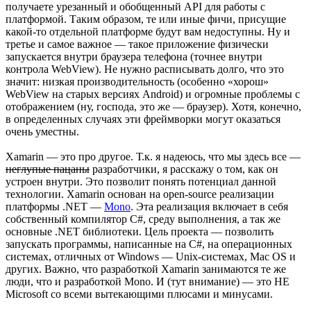
получаете урезанный и обобщенный API для работы с
платформой. Таким образом, те или иные фичи, присущие
какой-то отдельной платформе будут вам недоступны. Ну и
третье и самое важное — такое приложение физически
запускается внутри браузера телефона (точнее внутри
контрола WebView). Не нужно расписывать долго, что это
значит: низкая производительность (особенно «хорош»
WebView на старых версиях Android) и огромные проблемы с
отображением (ну, господа, это же — браузер). Хотя, конечно,
в определенных случаях эти фреймворки могут оказаться
очень уместны.
Xamarin — это про другое. Т.к. я надеюсь, что мы здесь все —
неглупые пацаны
разработчики, я расскажу о том, как он
устроен внутри. Это позволит понять потенциал данной
технологии. Xamarin основан на open-source реализации
платформы .NET —
Mono
. Эта реализация включает в себя
собственный компилятор C#, среду выполнения, а так же
основные .NET библиотеки. Цель проекта — позволить
запускать программы, написанные на C#, на операционных
системах, отличных от Windows — Unix-системах, Mac OS и
других. Важно, что разработкой Xamarin занимаются те же
люди, что и разработкой Mono. И (тут внимание) — это НЕ
Microsoft со всеми вытекающими плюсами и минусами.