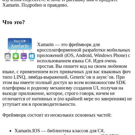
Xamarin. Подробно и правдиво.
Что это?
Xamarin — это фреймворк для
кроссплатформенной разработки мобильных
приложений (iOS, Android, Windows Phone) с
использованием языка C#. Идея очень
простая. Вы пишете код на своем любимом
языке, с применением всех привычных для вас языковых фич
типо LINQ, лямбда-выражений, Generic`ов и async`ов. При
этом вы имеете полный доступ ко всем возможностям SDK
платформы и родному механизму создания UI, получая на
выходе приложение, которое, строго говоря, ничем не
отличается от нативных и (по крайней мере по заверениям) не
уступает им в производительности.
Фреймворк состоит из нескольких основных частей:
Xamarin.IOS — библиотека классов для C#,