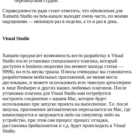
перезапуском студии.
Справедливости ради стоит отметить, что обновления для
Xamarin Studio на beta-канале выходят очень часто, по моими
ощущениям — минимум раз в неделю, а то и раз в день.
Visual Studio
Xamarin предлагает возможность вести разработку в Visual
Studio после установки специального плагина, который
доступен в business-лицензии (на момент выхода статьи —
999$), но есть месяц триала. Плюсы очевидны: вы становитесь
разработчиком мобильных приложений, не меняя места
дислокации, и можете использовать всю тяжелую артиллерию
в лице Resharper и других ваших любимых плагинов. После
установки плагина для Visual Studio вам потребуется
настроить соединение с вашим Mac, которое будет
использовано при запуске проекта на выполнение. Т.е. после
запуска, приложение автоматически пересылается на Mac, где
компилируется и загружается либо на симулятор либо на
устройство, при этом сам процесс процесс отладки,
расстановка брейкпоинтов и т.д. будет происходить в Visual
Studio.