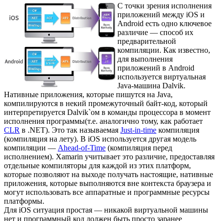
С точки зрения исполнения
приложений между iOS и
Android есть одно ключевое
различие — способ их
предварительной
компиляции. Как известно,
для выполнения
приложений в Android
используется виртуальная
Java-машина Dalvik.
Нативные приложения, которые пишутся на Java,
компилируются в некий промежуточный байт-код, который
интерпретируется Dalvik`ом в команды процессора в момент
исполнения программы(т.е. аналогично тому, как работает
CLR
в .NET). Это так называемая
Just-in-time
компиляция
(компиляция на лету). В iOS используется другая модель
компиляции —
Ahead-of-Time
(компиляция перед
исполнением). Xamarin учитывает это различие, предоставляя
отдельные компиляторы для каждой из этих платформ,
которые позволяют на выходе получать настоящие, нативные
приложения, которые выполняются вне контекста браузера и
могут использовать все аппаратные и программные ресурсы
платформы.
Для iOS ситуация простая — никакой виртуальной машины
нет и программный код должен быть просто заранее