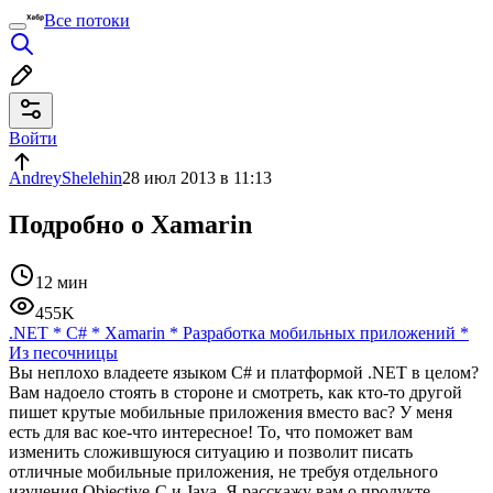
Все потоки
Войти
AndreyShelehin
28 июл 2013 в 11:13
Подробно о Xamarin
12 мин
455K
.NET
*
C#
*
Xamarin
*
Разработка мобильных приложений
*
Из песочницы
Вы неплохо владеете языком C# и платформой .NET в целом?
Вам надоело стоять в стороне и смотреть, как кто-то другой
пишет крутые мобильные приложения вместо вас? У меня
есть для вас кое-что интересное! То, что поможет вам
изменить сложившуюся ситуацию и позволит писать
отличные мобильные приложения, не требуя отдельного
изучения Objective-C и Java. Я расскажу вам о продукте