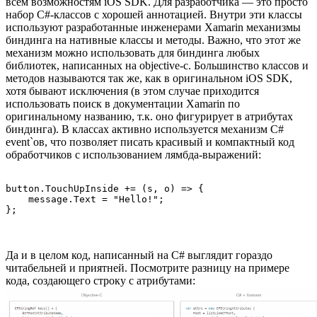
всем возможностям iOS SDK. Для разработчика — это просто
набор C#-классов с хорошей аннотацией. Внутри эти классы
используют разработанные инженерами Xamarin механизмы
биндинга на нативные классы и методы. Важно, что этот же
механизм можно использовать для биндинга любых
библиотек, написанных на objective-c. Большинство классов и
методов называются так же, как в оригинальном iOS SDK,
хотя бывают исключения (в этом случае приходится
использовать поиск в документации Xamarin по
оригинальному названию, т.к. оно фигурирует в атрибутах
биндинга). В классах активно используется механизм C#
event`ов, что позволяет писать красивый и компактный код
обработчиков с использованием лямбда-выражений:
button.TouchUpInside += (s, o) => {

    message.Text = "Hello!";

Да и в целом код, написанный на C# выглядит гораздо
читабельней и приятней. Посмотрите разницу на примере
кода, создающего строку с атрибутами: