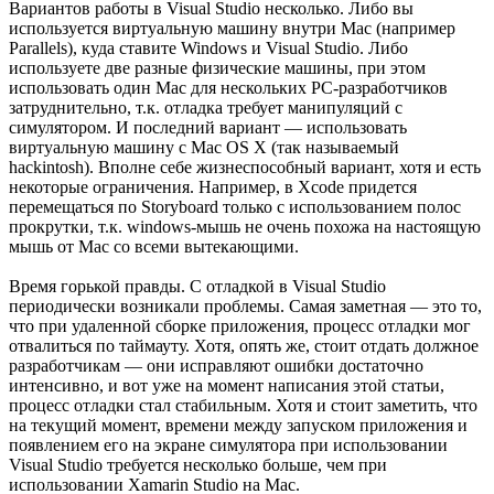
Вариантов работы в Visual Studio несколько. Либо вы
используется виртуальную машину внутри Mac (например
Parallels), куда ставите Windows и Visual Studio. Либо
используете две разные физические машины, при этом
использовать один Mac для нескольких PC-разработчиков
затруднительно, т.к. отладка требует манипуляций с
симулятором. И последний вариант — использовать
виртуальную машину с Mac OS X (так называемый
hackintosh). Вполне себе жизнеспособный вариант, хотя и есть
некоторые ограничения. Например, в Xcode придется
перемещаться по Storyboard только с использованием полос
прокрутки, т.к. windows-мышь не очень похожа на настоящую
мышь от Mac со всеми вытекающими.
Время горькой правды. С отладкой в Visual Studio
периодически возникали проблемы. Самая заметная — это то,
что при удаленной сборке приложения, процесс отладки мог
отвалиться по таймауту. Хотя, опять же, стоит отдать должное
разработчикам — они исправляют ошибки достаточно
интенсивно, и вот уже на момент написания этой статьи,
процесс отладки стал стабильным. Хотя и стоит заметить, что
на текущий момент, времени между запуском приложения и
появлением его на экране симулятора при использовании
Visual Studio требуется несколько больше, чем при
использовании Xamarin Studio на Mac.