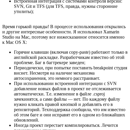
Встроенная интеграция с системами контроля версий:
SVN, Git и TFS (для TFS, правда, нужны сторонние
утилиты);
Время горькой правды! В процессе использования открылись
и другие интересные особенности. Я использовал Xamarin
Studio на Mac, поэтому все нижесказанное относится именно
к Mac OS X:
Горячие клавиши (включая copy-paste) работают только в
английской раскладке. Разработчикам известно об этой
проблеме. Баг в багтрекере заведен;
Периодически, при попытке поставить breakpoint студия
виснет. Несмотря на наличие механизма
автосохранения, это немного расстраивает.
При использовании встроенной интеграции с SVN
добавление новых файлов в проект не отслеживается
автоматически. Т.е. изменение в файле .csproj
зачекинятся, а сами файлы — нет. По каждому файлу
нужно кликать правой кнопкой и добавлять его в
репозиторий. Техподдержка сообщила, что им известно
об этом баге и они исправят его в одном из ближайших
обновлений.
Иногда проект перестает компилироваться. Лечится