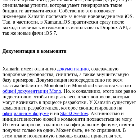
специальная утилита, которая умеет генерировать такие
биндинги автоматически. Собственно это позволяет
инженерам Xamarin поспевать за всеми нововведениями iOS.
Так, в частности, в Xamarin.iOS практически сразу после
выхода появилась возможность использовать Dropbox API, а
так же новые фичи iOS 7.
Документация и комьюнити
Xamarin имеет отличную
документацию
, содержащую
подробные руководства, сниппеты, а также внушительную
базу примеров. Документация непосредственно по всем
классам библиотек Monotouch и Monodroid являются частью
общей документации Mono
. Но, к сожалению, этого все равно
недостаточно, чтобы покрыть весь пласт вопросов, которые
могут возникать в процессе разработки. У Xamarin существует
комьюнити разработчиков, которое сконцентировано на
официальном форуме
и на
StackOverlow
. Активностью и
инициативностью людей в комьюнити похвастаться не могу.
Из пяти вопросов, заданных на официальном форуме, ответ я
получил только на один. Может быть, не то спрашивал. В
этом плане неоценимую помощь оказала приватная тех.