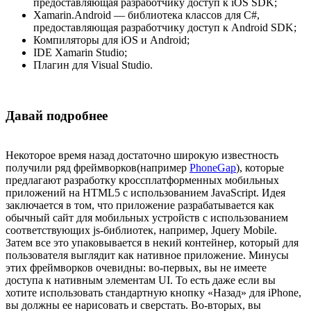
предоставляющая разработчику доступ к iOS SDK;
Xamarin.Android — библиотека классов для C#,
предоставляющая разработчику доступ к Android SDK;
Компиляторы для iOS и Android;
IDE Xamarin Studio;
Плагин для Visual Studio.
Давай подробнее
Некоторое время назад достаточно широкую известность
получили ряд фреймворков(например
PhoneGap
), которые
предлагают разработку кроссплатформенных мобильных
приложений на HTML5 с использованием JavaScript. Идея
заключается в том, что приложение разрабатывается как
обычный сайт для мобильных устройств с использованием
соответствующих js-библиотек, например, Jquery Mobile.
Затем все это упаковывается в некий контейнер, который для
пользователя выглядит как нативное приложение. Минусы
этих фреймворков очевидны: во-первых, вы не имеете
доступа к нативным элементам UI. То есть даже если вы
хотите использовать стандартную кнопку «Назад» для iPhone,
вы должны ее нарисовать и сверстать. Во-вторых, вы