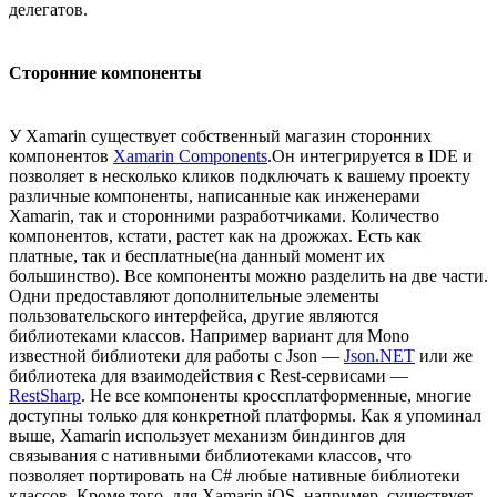
делегатов.
Сторонние компоненты
У Xamarin существует собственный магазин сторонних
компонентов
Xamarin Components
.Он интегрируется в IDE и
позволяет в несколько кликов подключать к вашему проекту
различные компоненты, написанные как инженерами
Xamarin, так и сторонними разработчиками. Количество
компонентов, кстати, растет как на дрожжах. Есть как
платные, так и бесплатные(на данный момент их
большинство). Все компоненты можно разделить на две части.
Одни предоставляют дополнительные элементы
пользовательского интерфейса, другие являются
библиотеками классов. Например вариант для Mono
известной библиотеки для работы с Json —
Json.NET
или же
библиотека для взаимодействия с Rest-сервисами —
RestSharp
. Не все компоненты кроссплатформенные, многие
доступны только для конкретной платформы. Как я упоминал
выше, Xamarin использует механизм биндингов для
связывания с нативными библиотеками классов, что
позволяет портировать на C# любые нативные библиотеки
классов. Кроме того, для Xamarin.iOS, например, существует