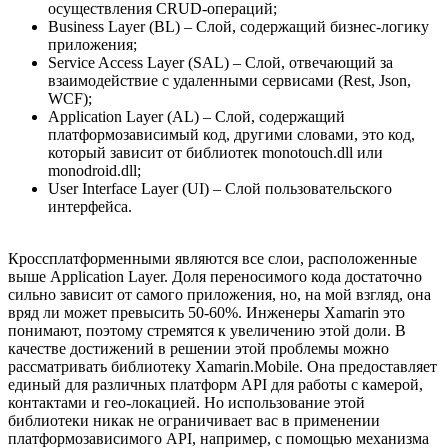
осуществления CRUD-операций;
Business Layer (BL) – Слой, содержащий бизнес-логику
приложения;
Service Access Layer (SAL) – Слой, отвечающий за
взаимодействие с удаленными сервисами (Rest, Json,
WCF);
Application Layer (AL) – Слой, содержащий
платформозависимый код, другими словами, это код,
который зависит от библиотек monotouch.dll или
monodroid.dll;
User Interface Layer (UI) – Слой пользовательского
интерфейса.
Кроссплатформенными являются все слои, расположенные
выше Application Layer. Доля переносимого кода достаточно
сильно зависит от самого приложения, но, на мой взгляд, она
вряд ли может превысить 50-60%. Инженеры Xamarin это
понимают, поэтому стремятся к увеличению этой доли. В
качестве достижений в решении этой проблемы можно
рассматривать библиотеку Xamarin.Mobile. Она предоставляет
единый для различных платформ API для работы с камерой,
контактами и гео-локацией. Но использование этой
библиотеки никак не ограничивает вас в применении
платформозависимого API, например, с помощью механизма