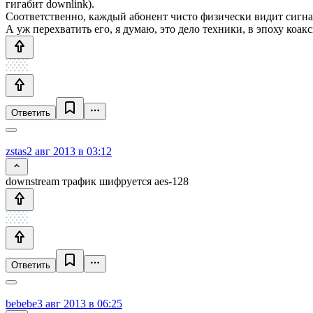
гигабит downlink).
Соответственно, каждый абонент чисто физически видит сигнал
А уж перехватить его, я думаю, это дело техники, в эпоху коа
Ответить
zstas
2 авг 2013 в 03:12
downstream трафик шифруется aes-128
Ответить
bebebe
3 авг 2013 в 06:25