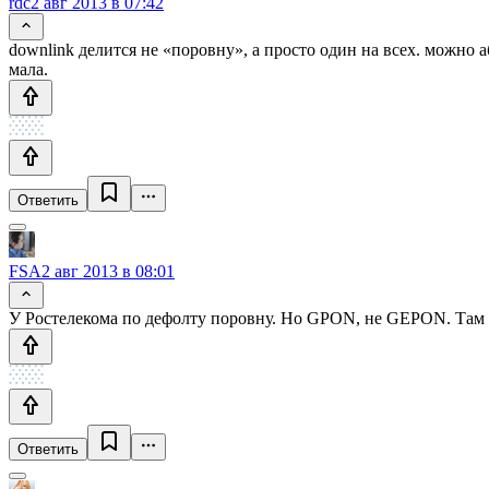
rdc
2 авг 2013 в 07:42
downlink делится не «поровну», а просто один на всех. можно 
мала.
Ответить
FSA
2 авг 2013 в 08:01
У Ростелекома по дефолту поровну. Но GPON, не GEPON. Там 
Ответить