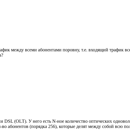
афик между всеми абонентами поровну, т.е. входящий трафик вс
а?
 DSL (OLT). У него есть N-ное количество оптических одновол
-во абонентов (порядка 256), которые делят между собой всю по