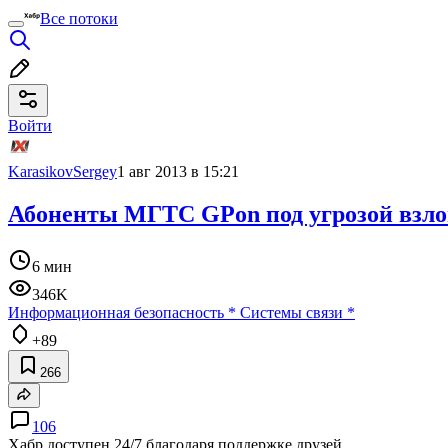
Все потоки
Войти
KarasikovSergey
1 авг 2013 в 15:21
Абоненты МГТС GPon под угрозой взло
6 мин
346K
Информационная безопасность
*
Системы связи
*
+89
266
106
Хабр доступен 24/7 благодаря поддержке друзей