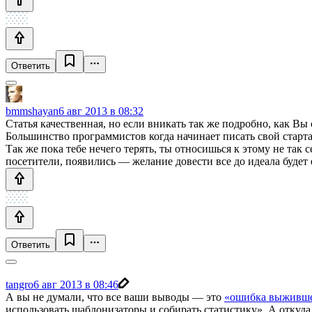
Ответить
bmmshayan
6 авг 2013 в 08:32
Статья качественная, но если вникать так же подробно, как Вы
Большинство программистов когда начинает писать свой стартап,
Так же пока тебе нечего терять, ты относишься к этому не так с
посетители, появились — желание довести все до идеала будет 
Ответить
tangro
6 авг 2013 в 08:46
А вы не думали, что все ваши выводы — это
«ошибка выживш
использовать шаблонизаторы и собирать статистику». А откуда 