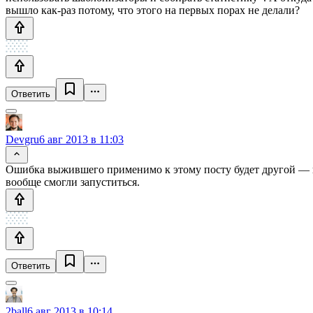
вышло как-раз потому, что этого на первых порах не делали?
Ответить
Devgru
6 авг 2013 в 11:03
Ошибка выжившего применимо к этому посту будет другой — к 
вообще смогли запуститься.
Ответить
2ball
6 авг 2013 в 10:14