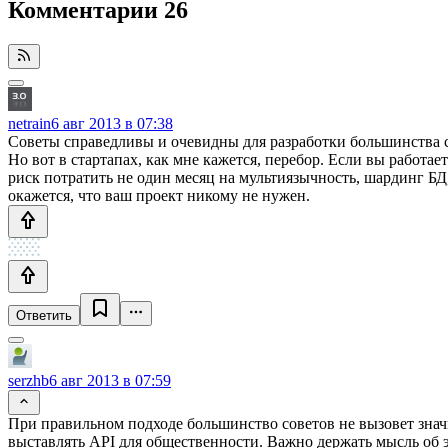
Комментарии
26
netrain
6 авг 2013 в 07:38
Советы справедливы и очевидны для разработки большинства 
Но вот в стартапах, как мне кажется, перебор. Если вы работа
риск потратить не один месяц на мультиязычность, шардинг БД
окажется, что ваш проект никому не нужен.
Ответить
serzhb
6 авг 2013 в 07:59
При правильном подходе большинство советов не вызовет значи
выставлять API для общественности. Важно держать мысль об 