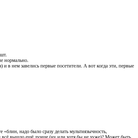
 шт.
не нормально.
ия) и в нем завелись первые посетители. А вот когда эти, первые
те «блин, надо было сразу делать мультиязычность,
бы всё вышло ещё лучше (ну или хотя бы не хуже)? Может быть