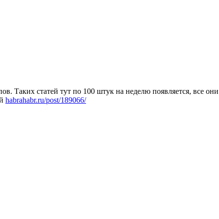
ов. Таких статей тут по 100 штук на неделю появляется, все он
ой
habrahabr.ru/post/189066/