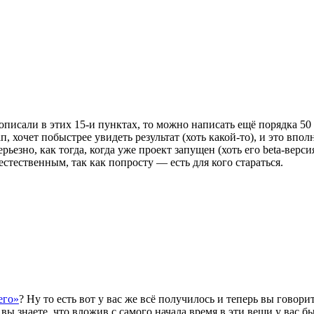
 описали в этих 15-и пунктах, то можно написать ещё порядка 50
 хочет побыстрее увидеть результат (хоть какой-то), и это впол
ерьезно, как тогда, когда уже проект запущен (хоть его beta-верс
естественным, так как попросту — есть для кого стараться.
его»
? Ну то есть вот у вас же всё получилось и теперь вы говори
вы знаете, что вложив с самого начала время в эти вещи у вас 