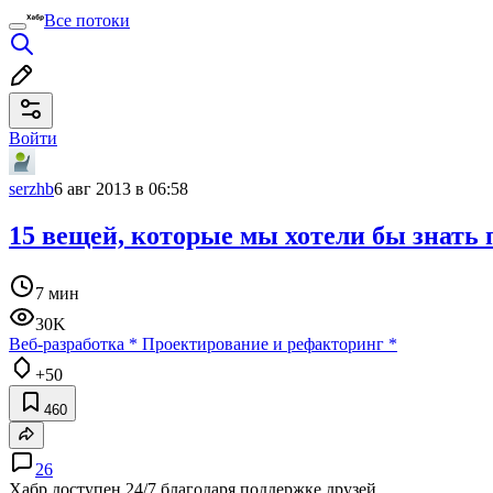
Все потоки
Войти
serzhb
6 авг 2013 в 06:58
15 вещей, которые мы хотели бы знать 
7 мин
30K
Веб-разработка
*
Проектирование и рефакторинг
*
+50
460
26
Хабр доступен 24/7 благодаря поддержке друзей