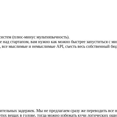
систем (плюс-минус мультиязычность).
ете над стартапом, вам нужно как можно быстрее запуститься с 
, все мыслимые и немыслимые API, съесть весь собственный бюд
тельных задержек. Мы не предлагаем сразу же переводить все на
этих вещах в голове, тогда можно избежать кучи логических ош