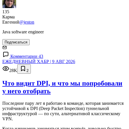
135
Карма
Евгений
@jeston
Java software engineer
Подписаться
Комментарии 43
ЕЖЕДНЕВНЫЙ ХАБР | 9 АВГ 2026
28K
2
Что видит DPI, и что мы попробовали
у него отобрать
Последние пару лет я работаю в команде, которая занимается
устойчивой к DPI (Deep Packet Inspection) туннельной
инфраструктурой — по сути, альтернативой классическому
VPN.
Когда начинаешь заниматься этим всерьёз, довольно быстро