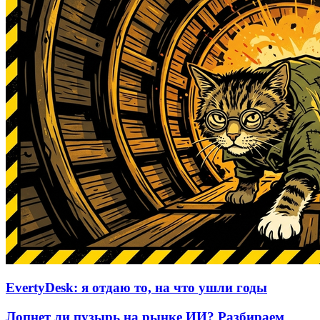
EvertyDesk: я отдаю то, на что ушли годы
Лопнет ли пузырь на рынке ИИ? Разбираем