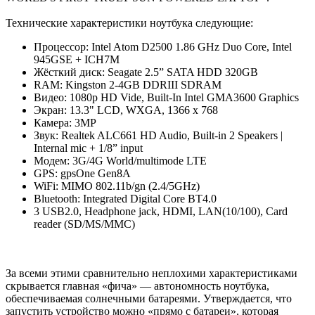
Технические характеристики ноутбука следующие:
Процессор: Intel Atom D2500 1.86 GHz Duo Core, Intel
945GSE + ICH7M
Жёсткий диск: Seagate 2.5” SATA HDD 320GB
RAM: Kingston 2-4GB DDRIII SDRAM
Видео: 1080p HD Vide, Built-In Intel GMA3600 Graphics
Экран: 13.3" LCD, WXGA, 1366 x 768
Камера: 3MP
Звук: Realtek ALC661 HD Audio, Built-in 2 Speakers |
Internal mic + 1/8” input
Модем: 3G/4G World/multimode LTE
GPS: gpsOne Gen8A
WiFi: MIMO 802.11b/gn (2.4/5GHz)
Bluetooth: Integrated Digital Core BT4.0
3 USB2.0, Headphone jack, HDMI, LAN(10/100), Card
reader (SD/MS/MMC)
За всеми этими сравнительно неплохими характеристиками
скрывается главная «фича» — автономность ноутбука,
обеспечиваемая солнечными батареями. Утверждается, что
запустить устройство можно «прямо с батареи», которая