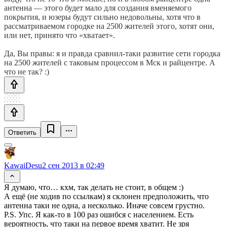
антенна — этого будет мало для создания вменяемого
покрытия, и юзеры будут сильно недовольны, хотя что в
рассматриваемом городке на 2500 жителей этого, хотят они,
или нет, принято что «хватает».
Да, Вы правы: я и правда сравнил-таки развитие сети городка
на 2500 жителей с таковым процессом в Мск и райцентре. А
что не так? :)
Ответить
KawaiDesu
2 сен 2013 в 02:49
Я думаю, что… кхм, так делать не стоит, в общем :)
А ещё (не ходив по ссылкам) я склонен предположить, что
антенна таки не одна, а несколько. Иначе совсем грустно.
P.S. Упс. Я как-то в 100 раз ошибся с населением. Есть
вероятность, что таки на первое время хватит. Не зря