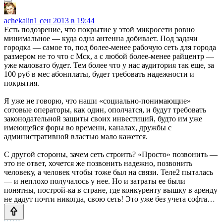
achekalin
1 сен 2013 в 19:44
Есть подозрение, что покрытие у этой микросети ровно
минимальное — куда одна антенна добивает. Под задачи
городка — самое то, под более-менее рабочую сеть для города
размером не то что с Мск, а с любой более-менее райцентр —
уже маловато будет. Тем более что у нас аудитория так еще, за
100 руб в мес абонплаты, будет требовать надежности и
покрытия.
Я уже не говорю, что наши «социально-понимающие»
сотовые операторы, как один, ополчатся, и будут требовать
законодательной защиты своих инвестиций, будто им уже
имеющейся форы во времени, каналах, дружбы с
административной властью мало кажется.
С другой стороны, зачем сеть строить? «Просто» позвонить —
это не ответ, хочется же позвонить надежно, позвонить
человеку, а человек чтобы тоже был на связи. Теле2 пыталась
— и неплохо получалось у нее. Но и затраты ее были
понятны, построй-ка в стране, где конкуренту вышку в аренду
не дадут почти никогда, свою сеть! Это уже без учета софта…