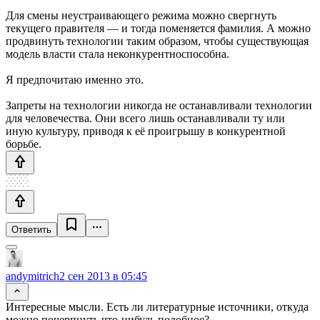
Для смены неустраивающего режима можно свергнуть
текущего правителя — и тогда поменяется фамилия. А можно
продвинуть технологии таким образом, чтобы существующая
модель власти стала неконкурентноспособна.
Я предпочитаю именно это.
Запреты на технологии никогда не останавливали технологии
для человечества. Они всего лишь останавливали ту или
иную культуру, приводя к её проигрышу в конкурентной
борьбе.
Ответить
andymitrich
2 сен 2013 в 05:45
Интересные мысли. Есть ли литературные источники, откуда
можно почерпнуть что-нибудь подобное?