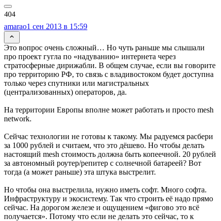
amarao
1 сен 2013 в 15:59
Это вопрос очень сложный… Но чуть раньше мы слышали
про проект гугла по «надуванию» интернета через
стратосферные дирижабли. В общем случае, если вы говорите
про территорию РФ, то связь с владивостоком будет доступна
только через спутники или магистральных
(централизованных) операторов, да.
На территории Европы вполне может работать и просто mesh
network.
Сейчас технологии не готовы к такому. Мы радуемся расбери
за 1000 рублей и считаем, что это дёшево. Но чтобы делать
настоящий mesh стоимость должна быть копеечной. 20 рублей
за автономный роутер/репитер с солнечной батареей? Вот
тогда (а может раньше) эта штука выстрелит.
Но чтобы она выстрелила, нужно иметь софт. Много софта.
Инфраструктуру и экосистему. Так что строить её надо прямо
сейчас. На дорогом железе и ощущением «фигово это всё
получается». Потому что если не делать это сейчас, то к