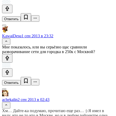
Ответить
KawaiDesu
1 сен 2013 в 23:32
Мне показалось, или вы серьёзно щас сравнили
разворачивание сети для городка в 250к с Москвой?
Ответить
achekalin
2 сен 2013 в 02:43
Хм… Дайте-ка подумаю, прочитаю еще раз… :) Я имел в
виду, что не то что в Москве, но и в любом райцентре одна