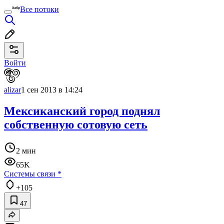
Все потоки
Войти
alizar
1 сен 2013 в 14:24
Мексиканский город поднял
собственную сотовую сеть
2 мин
65K
Системы связи
*
+105
47