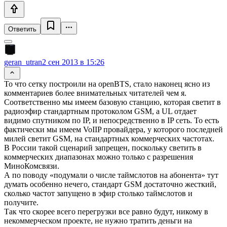
Ответить
geran_utran
2 сен 2013 в 15:26
То что сетку построили на openBTS, стало наконец ясно из
комментариев более внимательных читателей чем я.
Соответственно мы имеем базовую станцию, которая светит в
радиоэфир стандартным протоколом GSM, а UL отдает
видимо спутником по IP, и непосредственно в IP сеть. То есть
фактически мы имеем VoIIP провайдера, у которого последней
милей светит GSM, на стандартных коммерческих частотах.
В России такой сценарий запрещен, поскольку светить в
коммерческих диапазонах можно только с разрешения
МиноКомсвязи.
А по поводу «подумали о числе таймслотов на абонента» тут
думать особенно нечего, стандарт GSM достаточно жесткий,
сколько частот запущено в эфир столько таймслотов и
получите.
Так что скорее всего перегрузки все равно будут, никому в
некоммерческом проекте, не нужно тратить деньги на