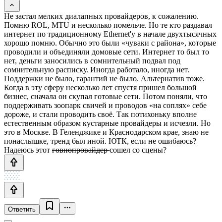
Не застал мелких диалапных провайдеров, к сожалению.
Помню ROL, MTU и несколько помельче. Но те кто раздавал
интернет по традиционному Ethernet'у в начале двухтысячных
хорошо помню. Обычно это были «чуваки с района», которые
проводили и объединяли домовые сети. Интернет то был то
нет, деньги заносились в сомнительный подвал под
сомнительную расписку. Иногда работало, иногда нет.
Поддержки не было, гарантий не было. Альтернатив тоже.
Когда в эту сферу несколько лет спустя пришел большой
бизнес, сначала он скупал готовые сети. Потом поняли, что
поддерживать зоопарк свичей и проводов «на соплях» себе
дороже, и стали проводить своё. Так потихоньку вполне
естественным образом кустарные провайдеры и исчезли. Но
это в Москве. В Геленджике и Краснодарском крае, знаю не
понаслышке, тренд был иной. ЮТК, если не ошибаюсь?
Надеюсь этот
говнопровайдер
сошел со сцены?
Ответить