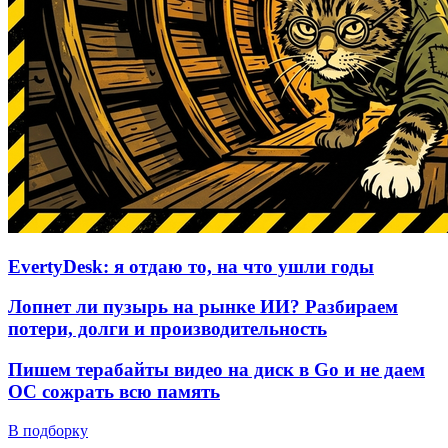
EvertyDesk: я отдаю то, на что ушли годы
Лопнет ли пузырь на рынке ИИ? Разбираем
потери, долги и производительность
Пишем терабайты видео на диск в Go и не даем
ОС сожрать всю память
В подборку