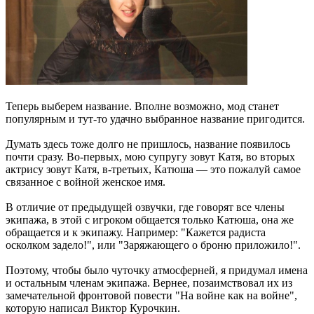
Теперь выберем название. Вполне возможно, мод станет
популярным и тут-то удачно выбранное название пригодится.
Думать здесь тоже долго не пришлось, название появилось
почти сразу. Во-первых, мою супругу зовут Катя, во вторых
актрису зовут Катя, в-третьих, Катюша — это пожалуй самое
связанное с войной женское имя.
В отличие от предыдущей озвучки, где говорят все члены
экипажа, в этой с игроком общается только Катюша, она же
обращается и к экипажу. Например: "Кажется радиста
осколком задело!", или "Заряжающего о броню приложило!".
Поэтому, чтобы было чуточку атмосферней, я придумал имена
и остальным членам экипажа. Вернее, позаимствовал их из
замечательной фронтовой повести "На войне как на войне",
которую написал Виктор Курочкин.