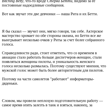
Bitching Betty
, что-то вроде
Стерва Бетти
, видимо за ее
постоянные надоедливые сообщения.
Вот как звучат эти две девчонки — наша Рита и их Бетти.
Я бы сказал — звучит они, мягко говоря, так себе. Актерское
мастерство хромает по обе стороны океана, но Бетти все же
выигрывает несколько очков у Риты за счет более собранного
голоса.
Справедливости ради, стоит отметить, что со временем в
авиации стало работать больше диспетчеров-женщин, стали
появляться женщины пилоты, и уникальность женского
голоса несколько размылась. Поэтому существуют мнения, что
мужской голос может быть более авторитетным для пилотов.
Поэтому на части самолетов "работают" информаторы-
дяденьки.
Словом, мы провели неплохую подготовительную работу —
самое время опять залезть в танк и взяться, наконец, за