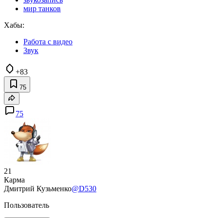
мир танков
Хабы:
Работа с видео
Звук
+83
75
75
21
Карма
Дмитрий Кузьменко
@D530
Пользователь