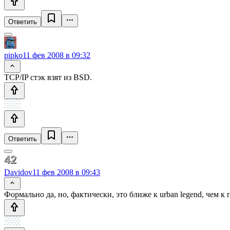
Ответить
pipko
11 фев 2008 в 09:32
TCP/IP стэк взят из BSD.
Ответить
Davidov
11 фев 2008 в 09:43
Формально да, но, фактически, это ближе к urban legend, чем к 