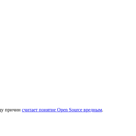
яду причин
считает понятие Open Source вредным
.