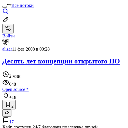
Все потоки
Войти
alizar
11 фев 2008 в 00:28
Десять лет концепции открытого ПО
2 мин
648
Open source
*
+18
2
17
Хабр доступен 24/7 благодаря поддержке друзей