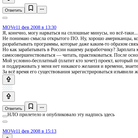
Ответить
MOVe
11 фев 2008 в 13:30
Я, конечно, могу нарваться на сплошные минусы, но всё-таки...
Не понимаю смысла открытого ПО. Ну, хорошо американцы, кото
разрабатывать программы, которые даже каким-то образом связа
Но как зарабатывать в России нашему разработчику? Зарплата
самосовершенствоваться — читать, практиковаться. После основн
Мой условно-бесплатный (платит кто хочет) проект, который по
и поддерживать у меня нет никакого желания и времени, знаете
За всё время его существования зарегистрироваться изъявили ж
Ответить
НЛО прилетело и опубликовало эту надпись здесь
MOVe
11 фев 2008 в 15:13