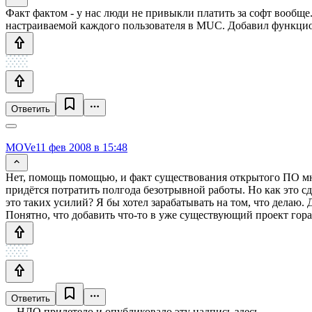
Факт фактом - у нас люди не привыкли платить за софт вообще.
настраиваемой каждого пользователя в MUC. Добавил функциона
Ответить
MOVe
11 фев 2008 в 15:48
Нет, помощь помощью, и факт существования открытого ПО мне т
придётся потратить полгода безотрывной работы. Но как это сде
это таких усилий? Я бы хотел зарабатывать на том, что делаю. 
Понятно, что добавить что-то в уже существующий проект гораз
Ответить
НЛО прилетело и опубликовало эту надпись здесь