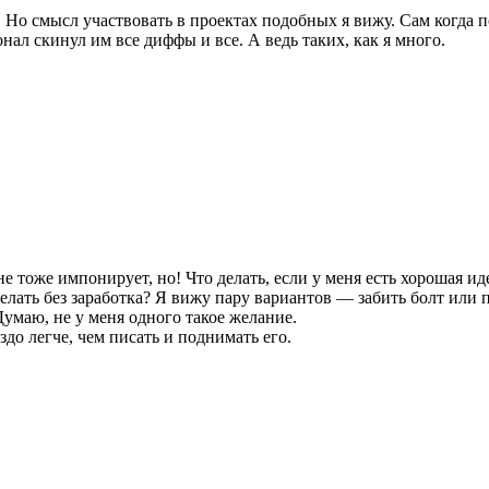
 Но смысл участвовать в проектах подобных я вижу. Сам когда по
л скинул им все диффы и все. А ведь таких, как я много.
оже импонирует, но! Что делать, если у меня есть хорошая идея,
лать без заработка? Я вижу пару вариантов — забить болт или пи
Думаю, не у меня одного такое желание.
до легче, чем писать и поднимать его.