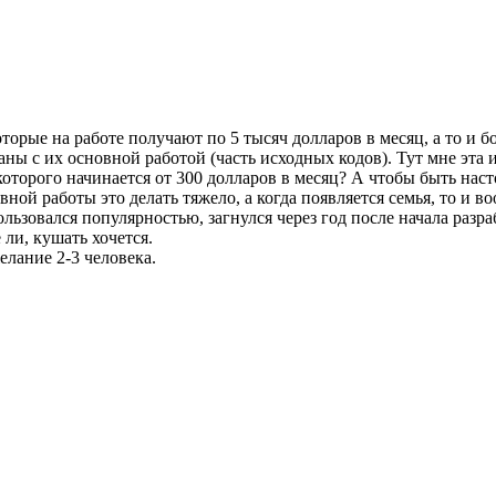
рые на работе получают по 5 тысяч долларов в месяц, а то и бо
ны с их основной работой (часть исходных кодов). Тут мне эта 
 которого начинается от 300 долларов в месяц? А чтобы быть н
ой работы это делать тяжело, а когда появляется семья, то и во
льзовался популярностью, загнулся через год после начала разраб
 ли, кушать хочется.
елание 2-3 человека.