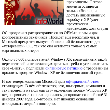
прекращены. С этого
момента останется
только «Виста», и
достать лицензионную
коробку с XP будет
практически
невозможно, хотя старая
ОС продолжит распространяться по OEM-каналам и для
корпоративных заказчиков. Пройдёт ещё несколько лет, и
Microsoft прекратит выпуск обновлений безопасности для
«устаревшей» ОС, так что она останется только у самых
маргинальных юзеров.
Около 85 000 пользователей Windows XP, возмущённых такой
перспективой и не желающих делать апгрейд и устанавливать
себе «Висту», подписали
онлайновую петицию
с требованием
продлить продажи Windows XP не бесконечно долгий срок.
И вот теперь компания Microsoft дала
официальный ответ
страждущим. В нём объясняется, что, во-первых, компания и
так перенесла на полгода дату окончания продаж Windows XP,
ведь первоначально планировалось распрощаться с ней ещё 31
декабря 2007 года. Во-вторых, нет никаких оснований
откладывать дедлайн повторно.