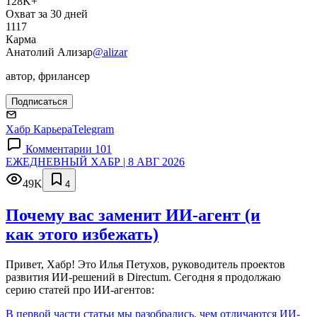
128K+
Охват за 30 дней
1117
Карма
Анатолий Ализар
@alizar
автор, фрилансер
Подписаться
Хабр Карьера
Telegram
Комментарии 101
ЕЖЕДНЕВНЫЙ ХАБР | 8 АВГ 2026
49K
4
Почему вас заменит ИИ‑агент (и
как этого избежать)
Привет, Хабр! Это Илья Петухов, руководитель проектов
развития ИИ-решений в Directum. Сегодня я продолжаю
серию статей про ИИ-агентов:
В первой части статьи мы разобрались, чем отличаются ИИ-