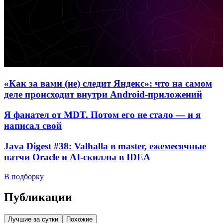
«Как за вами (не) следит Яндекс»: что на самом
деле происходит внутри Android-приложений
Я фанател от MDT. Потом его не стало — и я
написал свой
Java Digest #38: Valhalla в master, ежемесячные
патчи Oracle и AI-скиллы в IDEA
В подборку
Публикации
Лучшие за сутки
Похожие