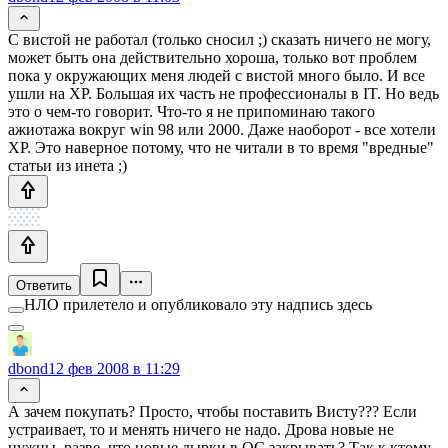
С вистой не работал (только сносил ;) сказать ничего не могу,
может быть она действительно хороша, только вот проблем
пока у окружающих меня людей с вистой много было. И все
ушли на XP. Большая их часть не профессионалы в IT. Но ведь
это о чем-то говорит. Что-то я не припоминаю такого
ажиотажа вокруг win 98 или 2000. Даже наоборот - все хотели
XP. Это наверное потому, что не читали в то время "вредные"
статьи из инета ;)
Ответить
НЛО прилетело и опубликовало эту надпись здесь
dbond
12 фев 2008 в 11:29
А зачем покупать? Просто, чтобы поставить Висту??? Если
устраивает, то и менять ничего не надо. Дрова новые не
нужны, разве, что новые дырки в ОС закрывать? Так к ктому