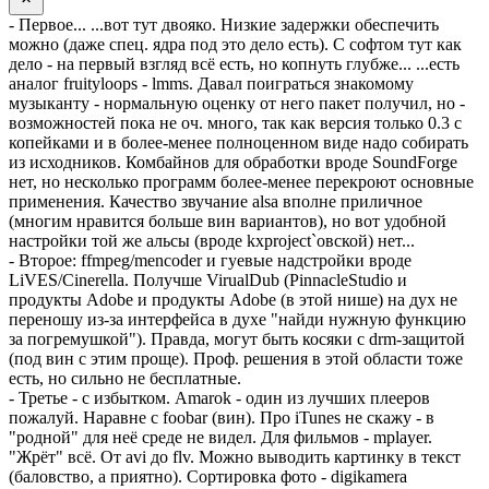
- Первое... ...вот тут двояко. Низкие задержки обеспечить
можно (даже спец. ядра под это дело есть). С софтом тут как
дело - на первый взгляд всё есть, но копнуть глубже... ...есть
аналог fruityloops - lmms. Давал поиграться знакомому
музыканту - нормальную оценку от него пакет получил, но -
возможностей пока не оч. много, так как версия только 0.3 с
копейками и в более-менее полноценном виде надо собирать
из исходников. Комбайнов для обработки вроде SoundForge
нет, но несколько программ более-менее перекроют основные
применения. Качество звучание alsa вполне приличное
(многим нравится больше вин вариантов), но вот удобной
настройки той же альсы (вроде kxproject`овской) нет...
- Второе: ffmpeg/mencoder и гуевые надстройки вроде
LiVES/Cinerella. Получше VirualDub (PinnacleStudio и
продукты Adobe и продукты Adobe (в этой нише) на дух не
переношу из-за интерфейса в духе "найди нужную функцию
за погремушкой"). Правда, могут быть косяки с drm-защитой
(под вин с этим проще). Проф. решения в этой области тоже
есть, но сильно не бесплатные.
- Третье - с избытком. Amarok - один из лучших плееров
пожалуй. Наравне c foobar (вин). Про iTunes не скажу - в
"родной" для неё среде не видел. Для фильмов - mplayer.
"Жрёт" всё. От avi до flv. Можно выводить картинку в текст
(баловство, а приятно). Сортировка фото - digikamera