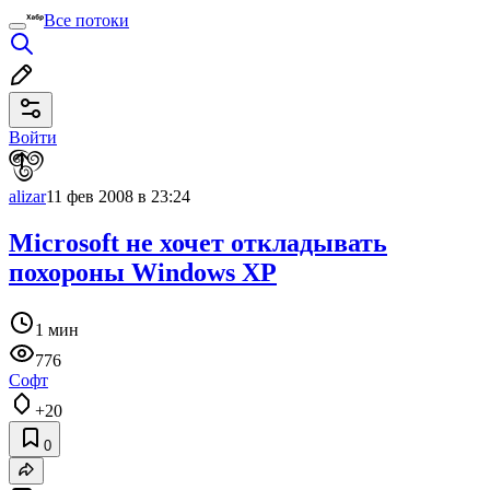
Все потоки
Войти
alizar
11 фев 2008 в 23:24
Microsoft не хочет откладывать
похороны Windows XP
1 мин
776
Софт
+20
0