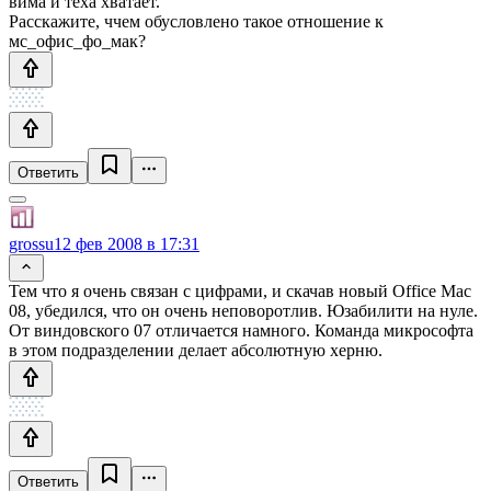
вима и теха хватает.
Расскажите, ччем обусловлено такое отношение к
мс_офис_фо_мак?
Ответить
grossu
12 фев 2008 в 17:31
Тем что я очень связан с цифрами, и скачав новый Office Mac
08, убедился, что он очень неповоротлив. Юзабилити на нуле.
От виндовского 07 отличается намного. Команда микрософта
в этом подразделении делает абсолютную херню.
Ответить