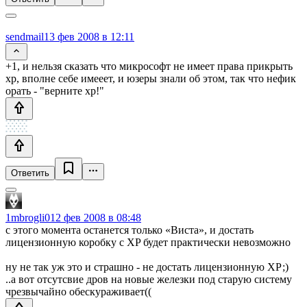
sendmail
13 фев 2008 в 12:11
+1, и нельзя сказать что микрософт не имеет права прикрыть
хр, вполне себе имееет, и юзеры знали об этом, так что нефик
орать - "верните хр!"
Ответить
1mbrogli0
12 фев 2008 в 08:48
с этого момента останется только «Виста», и достать
лицензионную коробку с XP будет практически невозможно
ну не так уж это и страшно - не достать лицензионную ХР;)
..а вот отсутсвие дров на новые железки под старую систему
чрезвычайно обескураживает((