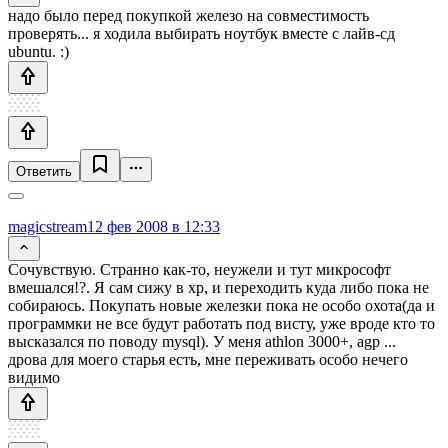
надо было перед покупкой железо на совместимость
проверять... я ходила выбирать ноутбук вместе с лайв-сд
ubuntu. :)
Ответить
magicstream
12 фев 2008 в 12:33
Сочувствую. Странно как-то, неужели и тут микрософт
вмешался!?. Я сам сижу в xp, и переходить куда либо пока не
собираюсь. Покупать новые железки пока не особо охота(да и
программки не все будут работать под висту, уже вроде кто то
высказался по поводу mysql). У меня athlon 3000+, agp ...
дрова для моего старья есть, мне переживать особо нечего
видимо