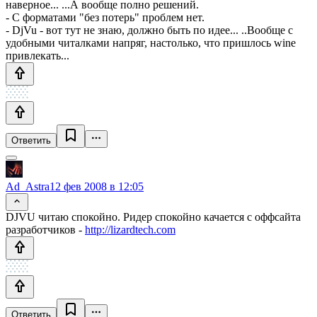
наверное... ...А вообще полно решений.
- С форматами "без потерь" проблем нет.
- DjVu - вот тут не знаю, должно быть по идее... ..Вообще с
удобными читалками напряг, настолько, что пришлось wine
привлекать...
Ответить
Ad_Astra
12 фев 2008 в 12:05
DJVU читаю спокойно. Ридер спокойно качается с оффсайта
разработчиков -
http://lizardtech.com
Ответить