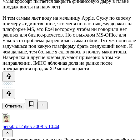
>Майкрософт пытается закрыть финансовую дыру в плане
продаж висты на пару лет)
И тем самым льет воду на мельницу Apple. Сужу по своему
примеру - единственное, что меня по настоящему держит на
платформе MS, это Exel которому, чтобы ни говорили нет
равных для бизнес-расчетов. Но с выходом MS-Office для
маков эта проблема разрешилась сама-собой. Тут уж поневоле
задумашься под какую платформу брать следующий комп. И
чем дальше, тем больше я склоняюсь в пользу макинтоша.
Наверняка и другие юзеры думают примерно в том же
направлении. IMHO яблочная доля на рынке после
прекращения продаж XP может вырасти.
Ответить
persibiz
12 фев 2008 в 10:44
Я тоже склонялся, но выход Леопарда, наличие определённых