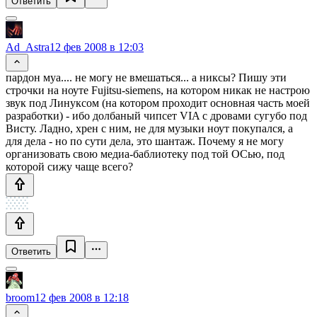
Ответить
Ad_Astra
12 фев 2008 в 12:03
пардон муа.... не могу не вмешаться... а никсы? Пишу эти
строчки на ноуте Fujitsu-siemens, на котором никак не настрою
звук под Линуксом (на котором проходит основная часть моей
разработки) - ибо долбаный чипсет VIA с дровами сугубо под
Висту. Ладно, хрен с ним, не для музыки ноут покупался, а
для дела - но по сути дела, это шантаж. Почему я не могу
организовать свою медиа-баблиотеку под той ОСью, под
которой сижу чаще всего?
Ответить
broom
12 фев 2008 в 12:18