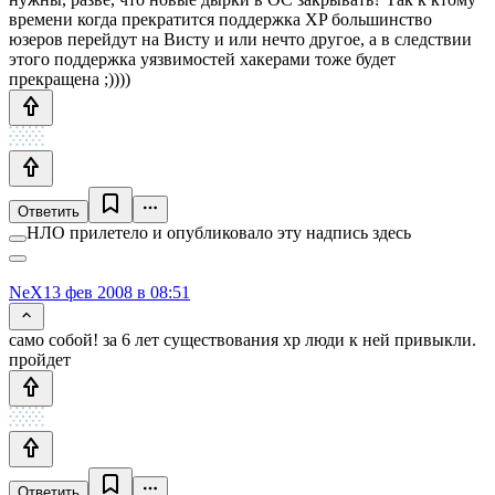
времени когда прекратится поддержка XP большинство
юзеров перейдут на Висту и или нечто другое, а в следствии
этого поддержка уязвимостей хакерами тоже будет
прекращена ;))))
Ответить
НЛО прилетело и опубликовало эту надпись здесь
NeX
13 фев 2008 в 08:51
само собой! за 6 лет существования xp люди к ней привыкли.
пройдет
Ответить