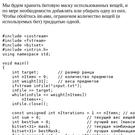
Мы будем хранить битовую маску использованных вещей, и
по мере необходимости добавлять или убирать одну из них.
Чтобы обойтись int-ами, ограничим количество вещей (и
используемых бит) тридцатью одной.
#include <iostream>

#include <fstream>

#include <bitset>

#include <intrin.h>

using namespace std;

void main()

{

    int target;        // размер ранца

    int nItems = 0;    // количество предметов

    int weight[31];    // веса предметов

    ifstream inFile("input.txt");

    inFile >> target;

    while(inFile >> weight[nItems])

        nItems++;

    inFile.close();

    const unsigned int nIterations = 1 << nItems; // ко
    int sum = 0;                   // текущий вес вещей

    int bestSum = 0;               // лучший вес (макси
    bitset<31> mask;               // текущая комбинаци
    bitset<31> bestMask;           // лучшая комбинация