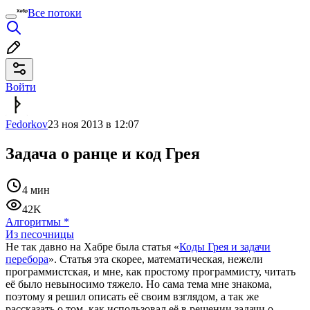
Все потоки
Войти
Fedorkov
23 ноя 2013 в 12:07
Задача о ранце и код Грея
4 мин
42K
Алгоритмы
*
Из песочницы
Не так давно на Хабре была статья «
Коды Грея и задачи
перебора
». Статья эта скорее, математическая, нежели
программистская, и мне, как простому программисту, читать
её было невыносимо тяжело. Но сама тема мне знакома,
поэтому я решил описать её своим взглядом, а так же
рассказать о том, как использовал её в решении задачи о