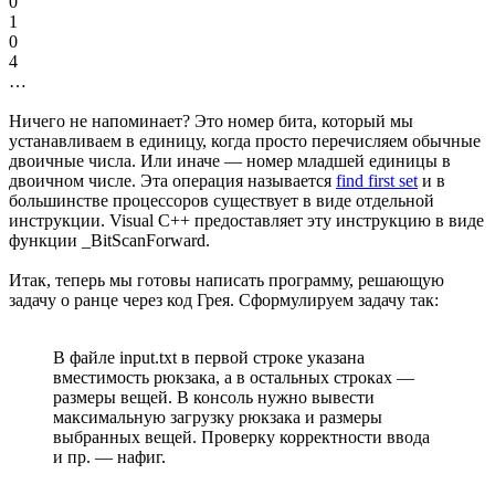
0
1
0
4
…
Ничего не напоминает? Это номер бита, который мы
устанавливаем в единицу, когда просто перечисляем обычные
двоичные числа. Или иначе — номер младшей единицы в
двоичном числе. Эта операция называется
find first set
и в
большинстве процессоров существует в виде отдельной
инструкции. Visual C++ предоставляет эту инструкцию в виде
функции _BitScanForward.
Итак, теперь мы готовы написать программу, решающую
задачу о ранце через код Грея. Сформулируем задачу так:
В файле input.txt в первой строке указана
вместимость рюкзака, а в остальных строках —
размеры вещей. В консоль нужно вывести
максимальную загрузку рюкзака и размеры
выбранных вещей. Проверку корректности ввода
и пр. — нафиг.