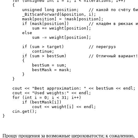
    for (unsigned int i = 1; i < nIterations; i++)

    {

        unsigned long position;    // какой по счёту би
        _BitScanForward(&position, i);

        mask[position] = !mask[position];

        if (mask[position])        // кладём в рюкзак и
            sum += weight[position];

        else

            sum -= weight[position];

        if (sum > target)          // перегруз

            continue;

        if (sum > bestSum)         // Отличный вариант!
        {

            bestSum = sum;

            bestMask = mask;

        }

    }

    cout << "Best approximation: " << bestSum << endl;

    cout << "Used weights:" << endl;

    for (int i = 0; i < 31; i++)

        if (bestMask[i])

            cout << weight[i] << endl;

    cin.get();

Прощу прощения за возможные шероховатости; к сожалению,