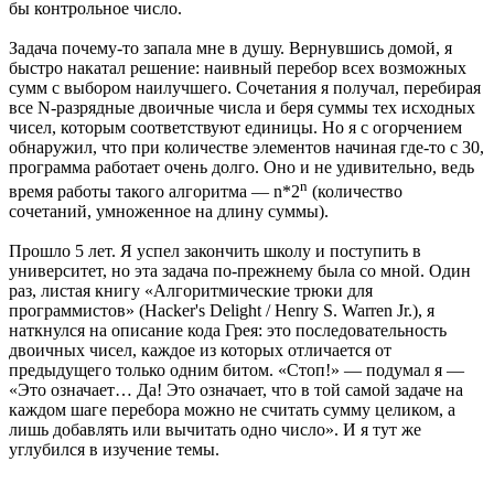
бы контрольное число.
Задача почему-то запала мне в душу. Вернувшись домой, я
быстро накатал решение: наивный перебор всех возможных
сумм с выбором наилучшего. Сочетания я получал, перебирая
все N-разрядные двоичные числа и беря суммы тех исходных
чисел, которым соответствуют единицы. Но я с огорчением
обнаружил, что при количестве элементов начиная где-то с 30,
программа работает очень долго. Оно и не удивительно, ведь
n
время работы такого алгоритма — n*2
(количество
сочетаний, умноженное на длину суммы).
Прошло 5 лет. Я успел закончить школу и поступить в
университет, но эта задача по-прежнему была со мной. Один
раз, листая книгу «Алгоритмические трюки для
программистов» (Hacker's Delight / Henry S. Warren Jr.), я
наткнулся на описание кода Грея: это последовательность
двоичных чисел, каждое из которых отличается от
предыдущего только одним битом. «Стоп!» — подумал я —
«Это означает… Да! Это означает, что в той самой задаче на
каждом шаге перебора можно не считать сумму целиком, а
лишь добавлять или вычитать одно число». И я тут же
углубился в изучение темы.