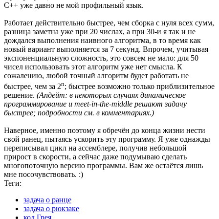
C++ уже давно не мой профильный язык.
Работает действительно быстрее, чем сборка с нуля всех сумм,
разница заметна уже при 20 числах, а при 30-и я так и не
дождался выполнения наивного алгоритма, в то время как
новый вариант выполняется за 7 секунд. Впрочем, учитывая
экспоненциальную сложность, это совсем не мало: для 50
чисел использовать этот алгоритм уже нет смысла. К
сожалению, любой точный алгоритм будет работать не
n
быстрее, чем за 2
; быстрее возможно только приблизительное
решение.
(Апдейт: в некоторых случаях динамическое
программирование и meet-in-the-middle решают задачу
быстрее; подробности см. в комментариях.)
Наверное, именно поэтому я обречён до конца жизни нести
свой ранец, пытаясь ускорить эту программу. Я уже однажды
переписывал цикл на ассемблере, получив небольшой
прирост в скорости, а сейчас даже подумываю сделать
многопоточную версию программы. Вам же остаётся лишь
мне посочувствовать. :)
Теги:
задача о ранце
задача о рюкзаке
код Грея