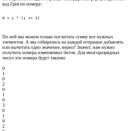
код Грея по номеру:
По ней мы можем только посчитать сумму все нужных
элементов. А мы собирались на каждой итерации добавлять
или вычитать одно значение, верно? Значит, нам нужно
получить номера изменяемых битов. Для многоразрядных
чисел эти номера будут такими:
0
1
0
2
0
1
0
3
0
1
0
2