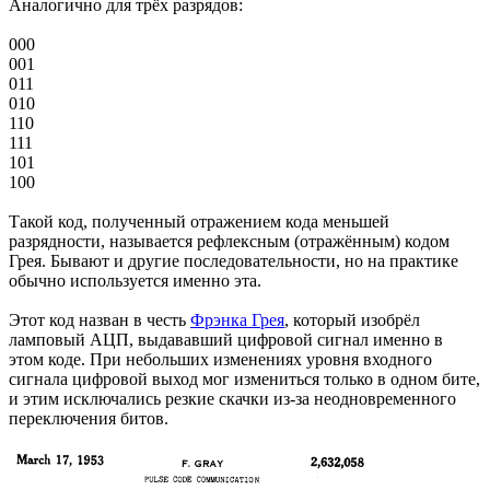
Аналогично для трёх разрядов:
000
001
011
010
110
111
101
100
Такой код, полученный отражением кода меньшей
разрядности, называется рефлексным (отражённым) кодом
Грея. Бывают и другие последовательности, но на практике
обычно используется именно эта.
Этот код назван в честь
Фрэнка Грея
, который изобрёл
ламповый АЦП, выдававший цифровой сигнал именно в
этом коде. При небольших изменениях уровня входного
сигнала цифровой выход мог измениться только в одном бите,
и этим исключались резкие скачки из-за неодновременного
переключения битов.