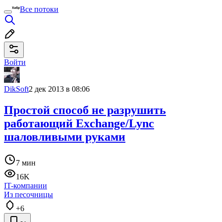
Все потоки
Войти
DikSoft
2 дек 2013 в 08:06
Простой способ не разрушить
работающий Exchange/Lync
шаловливыми руками
7 мин
16K
IT-компании
Из песочницы
+6