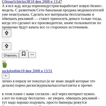
G0rnap5chtickn3R
18 фев 2008 в 13:47
А я все жду, когда порноиндустрия выработает новую бизнес-
модель. С развитием Сети банальная продажа медианосителей
уже неактуальна. Сделать все материалы бесплатными и
обвешать рекламой — станет приносить деньги только тогда,
когда это сделают
все
производители, иначе пользователи по
привычке будут качать все со сторонних источников.
Ответить
suckdontbite
18 фев 2008 в 13:51
лично я ниразу не покупал (и не знаю людей которые это
делали) порно-диски/журналы/кассеты/газеты и прочее.
в этом плане с вами согласен - всё через интернет нужно.
а вот по поводу бесплатно - не уверен. обвешать рекламой -
тут надо хорошо подумать. просто баннеры режутся