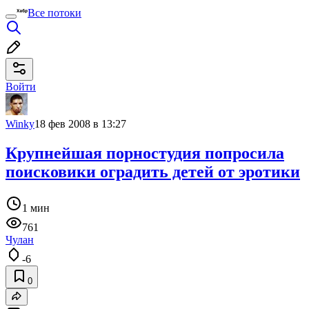
Все потоки
Войти
Winky
18 фев 2008 в 13:27
Крупнейшая порностудия попросила
поисковики оградить детей от эротики
1 мин
761
Чулан
-6
0