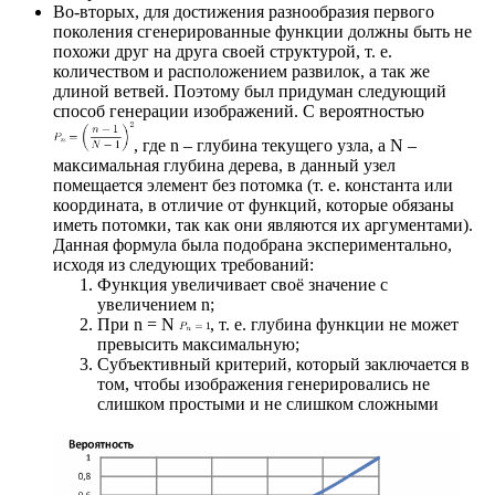
Во-вторых, для достижения разнообразия первого
поколения сгенерированные функции должны быть не
похожи друг на друга своей структурой, т. е.
количеством и расположением развилок, а так же
длиной ветвей. Поэтому был придуман следующий
способ генерации изображений. С вероятностью
, где n – глубина текущего узла, а N –
максимальная глубина дерева, в данный узел
помещается элемент без потомка (т. е. константа или
координата, в отличие от функций, которые обязаны
иметь потомки, так как они являются их аргументами).
Данная формула была подобрана экспериментально,
исходя из следующих требований:
Функция увеличивает своё значение с
увеличением n;
При n = N
, т. е. глубина функции не может
превысить максимальную;
Субъективный критерий, который заключается в
том, чтобы изображения генерировались не
слишком простыми и не слишком сложными