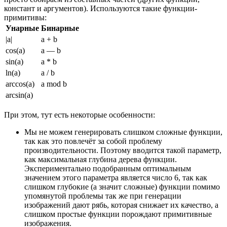
констант и аргументов). Используются такие функции-
примитивы:
Унарные
Бинарные
|a|
a + b
cos(a)
a — b
sin(a)
a * b
ln(a)
a / b
arccos(a)
a mod b
arcsin(a)
При этом, тут есть некоторые особенности:
Мы не можем генерировать слишком сложные функции,
так как это повлечёт за собой проблему
производительности. Поэтому вводится такой параметр,
как максимальная глубина дерева функции.
Экспериментально подобранным оптимальным
значением этого параметра является число 6, так как
слишком глубокие (а значит сложные) функции помимо
упомянутой проблемы так же при генерации
изображений дают рябь, которая снижает их качество, а
слишком простые функции порождают примитивные
изображения.