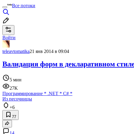
Все потоки
Войти
teleavtomatika
21 янв 2014 в 09:04
Валидация форм в декларативном стиле
5 мин
27K
Программирование
*
.NET
*
C#
*
Из песочницы
+6
77
14