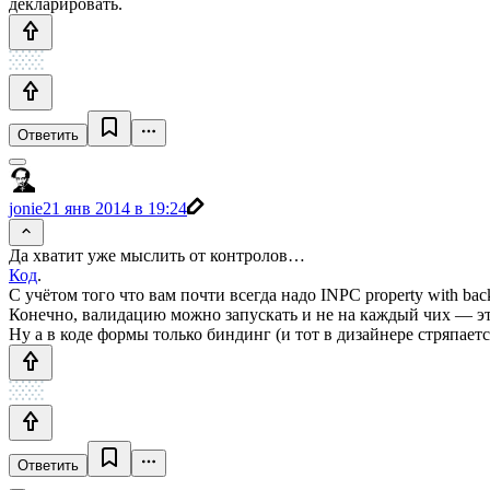
декларировать.
Ответить
jonie
21 янв 2014 в 19:24
Да хватит уже мыслить от контролов…
Код
.
С учётом того что вам почти всегда надо INPC property with back
Конечно, валидацию можно запускать и не на каждый чих — э
Ну а в коде формы только биндинг (и тот в дизайнере стряпается
Ответить