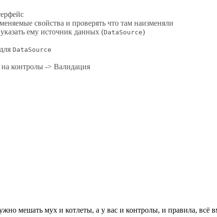
терфейс
зменяемые свойства и проверять что там наизменяли
 указать ему источник данных (
)
DataSource
 для
DataSource
г на контролы -> Валидация
жно мешать мух и котлеты, а у вас и контролы, и правила, всё 