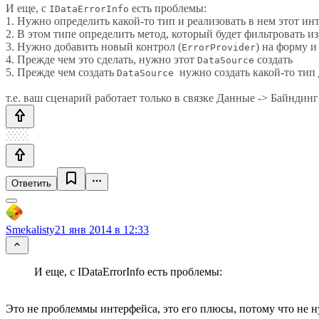
И еще, с
есть проблемы:
IDataErrorInfo
1. Нужно определить какой-то тип и реализовать в нем этот ин
2. В этом типе определить метод, который будет фильтровать и
3. Нужно добавить новый контрол (
) на форму и
ErrorProvider
4. Прежде чем это сделать, нужно этот
создать
DataSource
5. Прежде чем создать
нужно создать какой-то тип
DataSource
т.е. ваш сценарий работает только в связке Данные -> Байндин
Ответить
Smekalisty
21 янв 2014 в 12:33
И еще, с IDataErrorInfo есть проблемы:
Это не проблеммы интерфейса, это его плюсы, потому что не ну