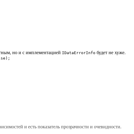
ктным, но и с имплементацией
будет не хуже.
IDataErrorInfo
lse);
исимостей и есть показатель прозрачности и очевидности.