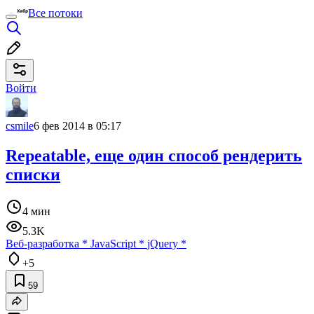
Все потоки
Войти
csmile
6 фев 2014 в 05:17
Repeatable, еще один способ рендерить
списки
4 мин
5.3K
Веб-разработка
*
JavaScript
*
jQuery
*
+5
59