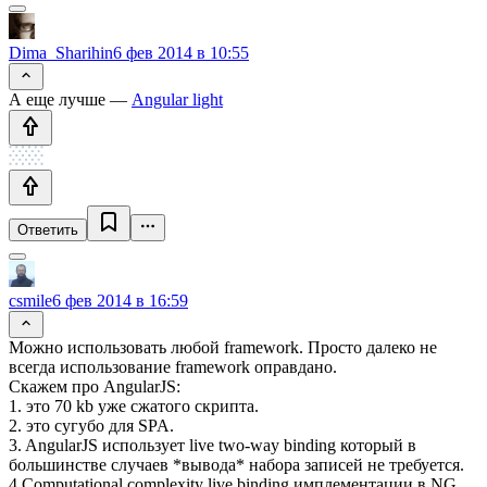
Dima_Sharihin
6 фев 2014 в 10:55
А еще лучше —
Angular light
Ответить
csmile
6 фев 2014 в 16:59
Можно использовать любой framework. Просто далеко не
всегда использование framework оправдано.
Скажем про AngularJS:
1. это 70 kb уже сжатого скрипта.
2. это сугубо для SPA.
3. AngularJS использует live two-way binding который в
большинстве случаев *вывода* набора записей не требуется.
4 Computational complexity live binding имплементации в NG