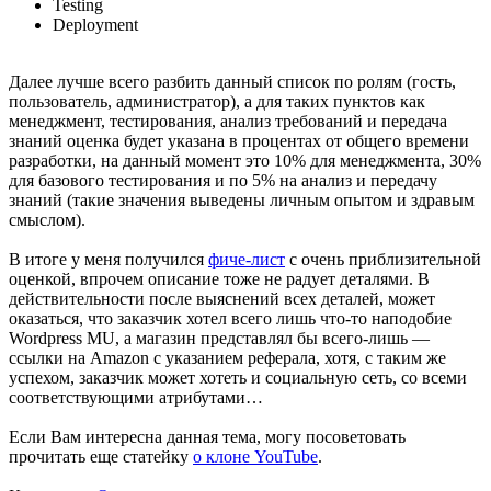
Testing
Deployment
Далее лучше всего разбить данный список по ролям (гость,
пользователь, администратор), а для таких пунктов как
менеджмент, тестирования, анализ требований и передача
знаний оценка будет указана в процентах от общего времени
разработки, на данный момент это 10% для менеджмента, 30%
для базового тестирования и по 5% на анализ и передачу
знаний (такие значения выведены личным опытом и здравым
смыслом).
В итоге у меня получился
фиче-лист
с очень приблизительной
оценкой, впрочем описание тоже не радует деталями. В
действительности после выяснений всех деталей, может
оказаться, что заказчик хотел всего лишь что-то наподобие
Wordpress MU, а магазин представлял бы всего-лишь —
ссылки на Amazon с указанием реферала, хотя, с таким же
успехом, заказчик может хотеть и социальную сеть, со всеми
соответствующими атрибутами…
Если Вам интересна данная тема, могу посоветовать
прочитать еще статейку
о клоне YouTube
.