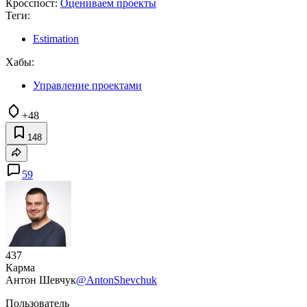
Кросспост:
Оцениваем проекты
Теги:
Estimation
Хабы:
Управление проектами
+48
148
59
437
Карма
Антон Шевчук
@AntonShevchuk
Пользователь