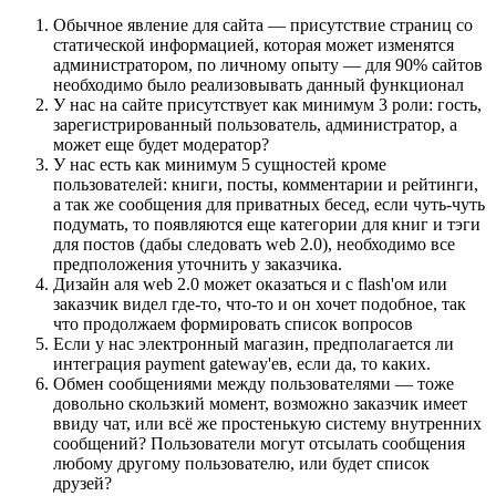
Обычное явление для сайта — присутствие страниц со
статической информацией, которая может изменятся
администратором, по личному опыту — для 90% сайтов
необходимо было реализовывать данный функционал
У нас на сайте присутствует как минимум 3 роли: гость,
зарегистрированный пользователь, администратор, а
может еще будет модератор?
У нас есть как минимум 5 сущностей кроме
пользователей: книги, посты, комментарии и рейтинги,
а так же сообщения для приватных бесед, если чуть-чуть
подумать, то появляются еще категории для книг и тэги
для постов (дабы следовать web 2.0), необходимо все
предположения уточнить у заказчика.
Дизайн аля web 2.0 может оказаться и с flash'ом или
заказчик видел где-то, что-то и он хочет подобное, так
что продолжаем формировать список вопросов
Если у нас электронный магазин, предполагается ли
интеграция payment gateway'ев, если да, то каких.
Обмен сообщениями между пользователями — тоже
довольно скользкий момент, возможно заказчик имеет
ввиду чат, или всё же простенькую систему внутренних
сообщений? Пользователи могут отсылать сообщения
любому другому пользователю, или будет список
друзей?