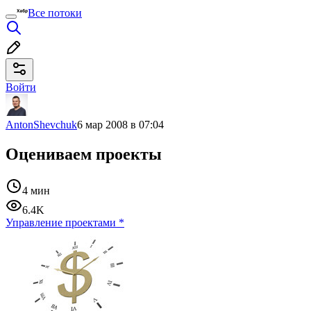
Все потоки
Войти
AntonShevchuk
6 мар 2008 в 07:04
Оцениваем проекты
4 мин
6.4K
Управление проектами
*