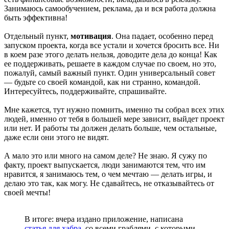
Занимаюсь самообучением, реклама, да и вся работа должна
быть эффективна!
Отдельный пункт,
мотивация
. Она падает, особенно перед
запуском проекта, когда все устали и хочется бросить все. Ни
в коем разе этого делать нельзя, доводите дела до конца! Как
ее поддерживать, решаете в каждом случае по своем, но это,
пожалуй, самый важный пункт. Один универсальный совет
— будьте со своей командой, как ни странно, командой.
Интересуйтесь, поддерживайте, спрашивайте.
Мне кажется, тут нужно помнить, именно ты собрал всех этих
людей, именно от тебя в большей мере зависит, выйдет проект
или нет. И работы ты должен делать больше, чем остальные,
даже если они этого не видят.
А мало это или много на самом деле? Не знаю. Я сужу по
факту, проект выпускается, люди занимаются тем, что им
нравится, я занимаюсь тем, о чем мечтаю — делать игры, и
делаю это так, как могу. Не сдавайтесь, не отказывайтесь от
своей мечты!
В итоге: вчера издано приложение, написана
статья для хабра
, со всеми граблями, с которыми