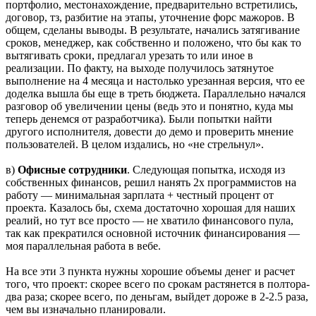
портфолио, местонахождение, предварительно встретились,
договор, тз, разбитие на этапы, уточнение форс мажоров. В
общем, сделаны выводы. В результате, начались затягивание
сроков, менеджер, как собственно и положено, что бы как то
вытягивать сроки, предлагал урезать то или иное в
реализации. По факту, на выходе получилось затянутое
выполнение на 4 месяца и настолько урезанная версия, что ее
доделка вышла бы еще в треть бюджета. Параллельно начался
разговор об увеличении цены (ведь это и понятно, куда мы
теперь денемся от разработчика). Были попытки найти
другого исполнителя, довести до демо и проверить мнение
пользователей. В целом издались, но «не стрельнул».
в)
Офисные сотрудники
. Следующая попытка, исходя из
собственных финансов, решил нанять 2х программистов на
работу — минимальная зарплата + честный процент от
проекта. Казалось бы, схема достаточно хорошая для наших
реалий, но тут все просто — не хватило финансового пула,
так как прекратился основной источник финансирования —
моя параллельная работа в вебе.
На все эти 3 пункта нужны хорошие объемы денег и расчет
того, что проект: скорее всего по срокам растянется в полтора-
два раза; скорее всего, по деньгам, выйдет дороже в 2-2.5 раза,
чем вы изначально планировали.