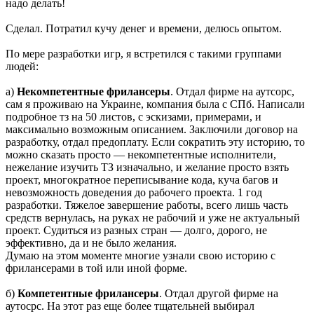
надо делать!
Сделал. Потратил кучу денег и времени, делюсь опытом.
По мере разработки игр, я встретился с такими группами
людей:
а)
Некомпетентные фрилансеры
. Отдал фирме на аутсорс,
сам я проживаю на Украине, компания была с СПб. Написали
подробное тз на 50 листов, с эскизами, примерами, и
максимально возможным описанием. Заключили договор на
разработку, отдал предоплату. Если сократить эту историю, то
можно сказать просто — некомпетентные исполнители,
нежелание изучить ТЗ изначально, и желание просто взять
проект, многократное переписывание кода, куча багов и
невозможность доведения до рабочего проекта. 1 год
разработки. Тяжелое завершение работы, всего лишь часть
средств вернулась, на руках не рабочий и уже не актуальный
проект. Судиться из разных стран — долго, дорого, не
эффективно, да и не было желания.
Думаю на этом моменте многие узнали свою историю с
фрилансерами в той или иной форме.
б)
Компетентные фрилансеры
. Отдал другой фирме на
аутосрс. На этот раз еще более тщательней выбирал