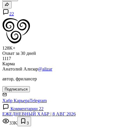
22
128K+
Охват за 30 дней
1117
Карма
Анатолий Ализар
@alizar
автор, фрилансер
Подписаться
Хабр Карьера
Telegram
Комментарии 22
ЕЖЕДНЕВНЫЙ ХАБР | 8 АВГ 2026
33K
3