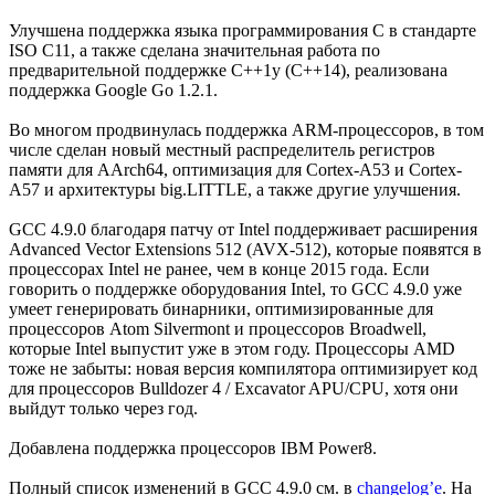
Улучшена поддержка языка программирования C в стандарте
ISO C11, а также сделана значительная работа по
предварительной поддержке C++1y (C++14), реализована
поддержка Google Go 1.2.1.
Во многом продвинулась поддержка ARM-процессоров, в том
числе сделан новый местный распределитель регистров
памяти для AArch64, оптимизация для Cortex-A53 и Cortex-
A57 и архитектуры big.LITTLE, а также другие улучшения.
GCC 4.9.0 благодаря патчу от Intel поддерживает расширения
Advanced Vector Extensions 512 (AVX-512), которые появятся в
процессорах Intel не ранее, чем в конце 2015 года. Если
говорить о поддержке оборудования Intel, то GCC 4.9.0 уже
умеет генерировать бинарники, оптимизированные для
процессоров Atom Silvermont и процессоров Broadwell,
которые Intel выпустит уже в этом году. Процессоры AMD
тоже не забыты: новая версия компилятора оптимизирует код
для процессоров Bulldozer 4 / Excavator APU/CPU, хотя они
выйдут только через год.
Добавлена поддержка процессоров IBM Power8.
Полный список изменений в GCC 4.9.0 см. в
changelog’е
. На