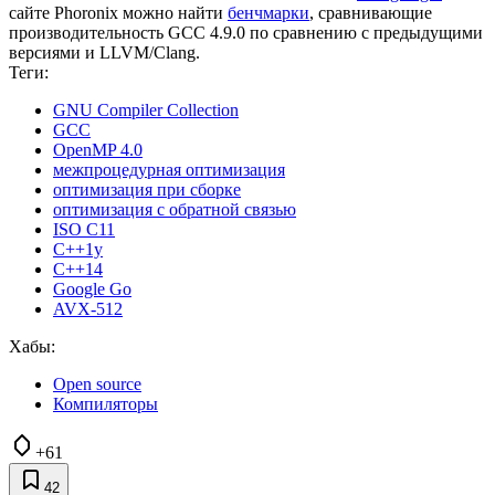
сайте Phoronix можно найти
бенчмарки
, сравнивающие
производительность GCC 4.9.0 по сравнению с предыдущими
версиями и LLVM/Clang.
Теги:
GNU Compiler Collection
GCC
OpenMP 4.0
межпроцедурная оптимизация
оптимизация при сборке
оптимизация с обратной связью
ISO C11
C++1y
C++14
Google Go
AVX-512
Хабы:
Open source
Компиляторы
+61
42