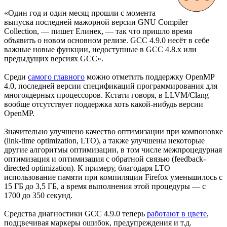
«Один год и один месяц прошли с момента
выпуска последней мажорной версии GNU Compiler
Collection, — пишет Елинек, — так что пришло время
объявить о новом основном релизе. GCC 4.9.0 несёт в себе
важные новые функции, недоступные в GCC 4.8.x или
предыдущих версиях GCC».
Среди
самого главного
можно отметить поддержку OpenMP
4.0, последней версии спецификаций программирования для
многоядерных процессоров. Кстати говоря, в LLVM/Clang
вообще отсутствует поддержка хоть какой-нибудь версии
OpenMP.
Значительно улучшено качество оптимизации при компоновке
(link-time optimization, LTO), а также улучшены некоторые
другие алгоритмы оптимизации, в том числе межпроцедурная
оптимизация и оптимизация с обратной связью (feedback-
directed optimization). К примеру, благодаря LTO
использование памяти при компиляции Firefox уменьшилось с
15 ГБ до 3,5 ГБ, а время выполнения этой процедуры — с
1700 до 350 секунд.
Средства диагностики GCC 4.9.0 теперь
работают в цвете
,
подцвечивая маркеры ошибок, предупреждения и т.д.