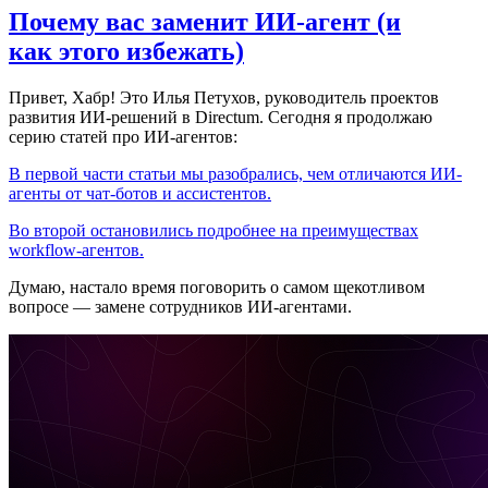
Почему вас заменит ИИ‑агент (и
как этого избежать)
Привет, Хабр! Это Илья Петухов, руководитель проектов
развития ИИ-решений в Directum. Сегодня я продолжаю
серию статей про ИИ-агентов:
В первой части статьи мы разобрались, чем отличаются ИИ-
агенты от чат-ботов и ассистентов.
Во второй остановились подробнее на преимуществах
workflow-агентов.
Думаю, настало время поговорить о самом щекотливом
вопросе — замене сотрудников ИИ-агентами.