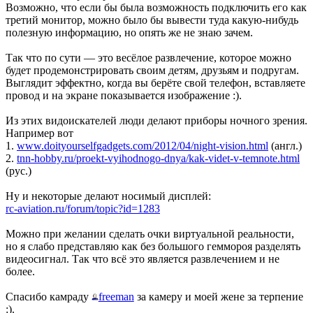
Возможно, что если бы была возможность подключить его как
третий монитор, можно было бы вывести туда какую-нибудь
полезную информацию, но опять же не знаю зачем.
Так что по сути — это весёлое развлечение, которое можно
будет продемонстрировать своим детям, друзьям и подругам.
Выглядит эффектно, когда вы берёте свой телефон, вставляете
провод и на экране показывается изображение :).
Из этих видоискателей люди делают приборы ночного зрения.
Например вот
1.
www.doityourselfgadgets.com/2012/04/night-vision.html
(англ.)
2.
tnn-hobby.ru/proekt-vyihodnogo-dnya/kak-videt-v-temnote.html
(рус.)
Ну и некоторые делают носимый дисплей:
rc-aviation.ru/forum/topic?id=1283
Можно при желании сделать очки виртуальной реальности,
но я слабо представляю как без большого геммороя разделять
видеосигнал. Так что всё это является развлечением и не
более.
Спасибо камраду
freeman
за камеру и моей жене за терпение
:).