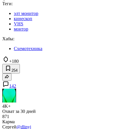
Теги:
элт монитор
кинескоп
VHS
монтор
Хабы:
Схемотехника
+180
254
142
4K+
Охват за 30 дней
871
Карма
Сергей
@dlinyj