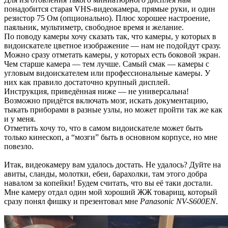
понадобится старая VHS-видеокамера, прямые руки, и один
резистор 75 Ом (опционально). Плюс хорошее настроение,
паяльник, мультиметр, свободное время и желание.
По поводу камеры хочу сказать так, что камеры, у которых в
видоискателе цветное изображение — нам не подойдут сразу.
Можно сразу отметать камеры, у которых есть боковой экран.
Чем старше камера — тем лучше. Самый смак — камеры с
угловым видоискателем или профессиональные камеры. У
них как правило достаточно крупный дисплей.
Инструкция, приведённая ниже — не универсальна!
Возможно придётся включать мозг, искать документацию,
тыкать приборами в разные узлы, но может пройти так же как
и у меня.
Отметить хочу то, что в самом видоискателе может быть
только кинескоп, а “мозги” быть в основном корпусе, но мне
повезло.
Итак, видеокамеру вам удалось достать. Не удалось? Дуйте на
авиты, сланды, молотки, ебеи, барахолки, там этого добра
навалом за копейки! Будем считать, что вы её таки достали.
Мне камеру отдал один мой хороший ЖЖ товарищ, который
сразу понял фишку и презентовал мне
Panasonic NV-S600EN
.