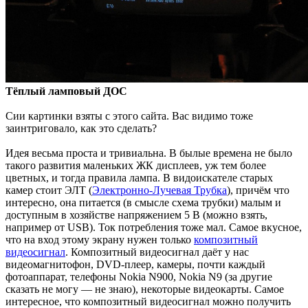
Тёплый ламповый ДОС
Сии картинки взяты с этого сайта. Вас видимо тоже
заинтриговало, как это сделать?
Идея весьма проста и тривиальна. В былые времена не было
такого развития маленьких ЖК дисплеев, уж тем более
цветных, и тогда правила лампа. В видоискателе старых
камер стоит ЭЛТ (
Электронно-Лучевая Трубка
), причём что
интересно, она питается (в смысле схема трубки) малым и
доступным в хозяйстве напряжением 5 В (можно взять,
например от USB). Ток потребления тоже мал. Самое вкусное,
что на вход этому экрану нужен только
композитный
видеосигнал
. Композитный видеосигнал даёт у нас
видеомагнитофон, DVD-плеер, камеры, почти каждый
фотоаппарат, телефоны Nokia N900, Nokia N9 (за другие
сказать не могу — не знаю), некоторые видеокарты. Самое
интересное, что композитный видеосигнал можно получить