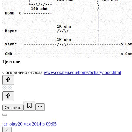
Цветное
Соскринено отсюда
www.ccs.neu.edu/home/bchafy/lood.html
Ответить
jar_ohty
20 мая 2014 в 09:05