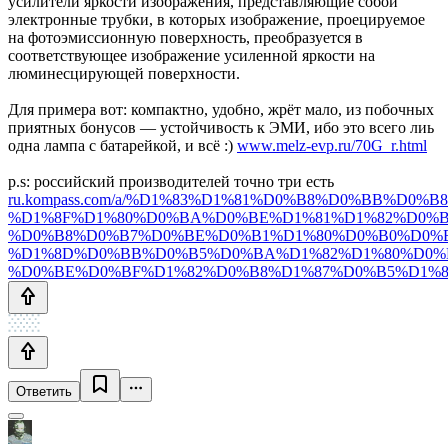
усилители яркости изображения, представляющие собой
электронные трубки, в которых изображение, проецируемое
на фотоэмиссионную поверхность, преобразуется в
соответствующее изображение усиленной яркости на
люминесцирующей поверхности.
Для примера вот: компактно, удобно, жрёт мало, из побочных
приятных бонусов — устойчивость к ЭМИ, ибо это всего лиь
одна лампа с батарейкой, и всё :)
www.melz-evp.ru/70G_r.html
p.s: российский производителей точно три есть
ru.kompass.com/a/%D1%83%D1%81%D0%B8%D0%BB%D0
%D1%8F%D1%80%D0%BA%D0%BE%D1%81%D1%82%D0%B
%D0%B8%D0%B7%D0%BE%D0%B1%D1%80%D0%B0%D0%
%D1%8D%D0%BB%D0%B5%D0%BA%D1%82%D1%80%D0%
%D0%BE%D0%BF%D1%82%D0%B8%D1%87%D0%B5%D1%81
Ответить