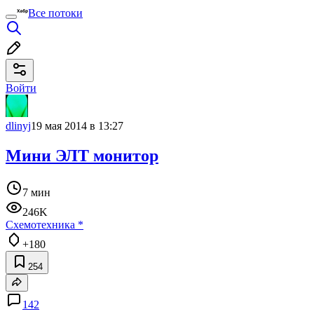
Все потоки
Войти
dlinyj
19 мая 2014 в 13:27
Мини ЭЛТ монитор
7 мин
246K
Схемотехника
*
+180
254
142