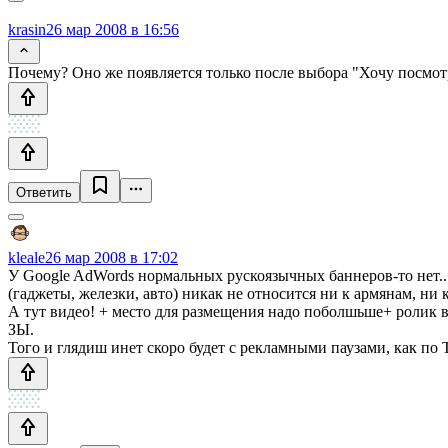
krasin
26 мар 2008 в 16:56
Почему? Оно же появляется только после выбора "Хочу посмотрет
Ответить
kleale
26 мар 2008 в 17:02
У Google AdWords нормальных рускоязычных баннеров-то нет... 
(гаджеты, железки, авто) никак не относится ни к армянам, ни к
А тут видео! + место для размещения надо поболшьше+ ролик ве
ЗЫ.
Того и глядиш инет скоро будет с рекламными паузами, как по 