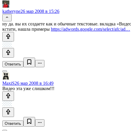
katheryne
26 мар 2008 в 15:26
ну да. вы их создаете как и обычные текстовые. вкладка «Ви
кстати, нашла примеры
https://adwords.google.com/select/afc/ad…
Ответить
MaxiS
26 мар 2008 в 16:49
Видео эта уже слишком!!!
Ответить