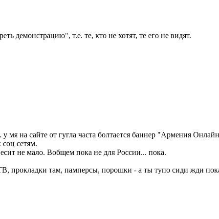
ь демонстрацию", т.е. те, кто не хотят, те его не видят.
у мя на сайте от гугла часта болтается баннер "Армения Онлайн"
 соц сетям.
сит не мало. Вобщем пока не для России... пока.
ТВ, прокладки там, памперсы, порошки - а ты тупо сиди жди пока