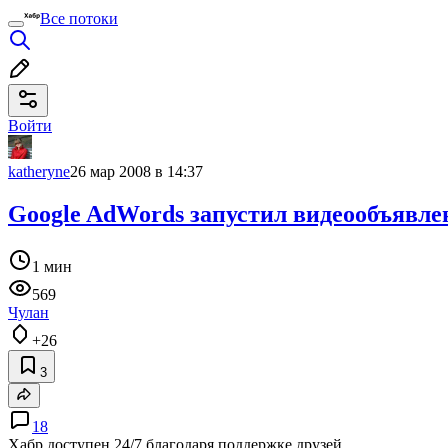
Все потоки
Войти
katheryne
26 мар 2008 в 14:37
Google AdWords запустил видеообъявлен
1 мин
569
Чулан
+26
3
18
Хабр доступен 24/7 благодаря поддержке друзей