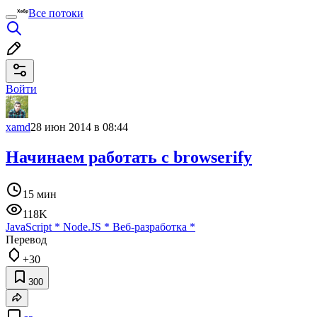
Все потоки
Войти
xamd
28 июн 2014 в 08:44
Начинаем работать с browserify
15 мин
118K
JavaScript
*
Node.JS
*
Веб-разработка
*
Перевод
+30
300