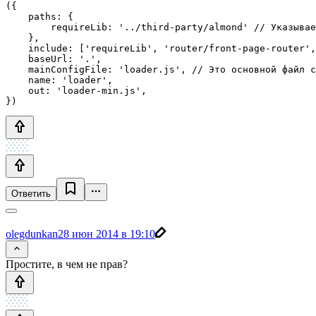
({

    paths: {

        requireLib: '../third-party/almond' // Указывае
    },

    include: ['requireLib', 'router/front-page-router',
    baseUrl: '.',

    mainConfigFile: 'loader.js', // Это основной файл с
    name: 'loader',

    out: 'loader-min.js',

Ответить
olegdunkan
28 июн 2014 в 19:10
Простите, в чем не прав?