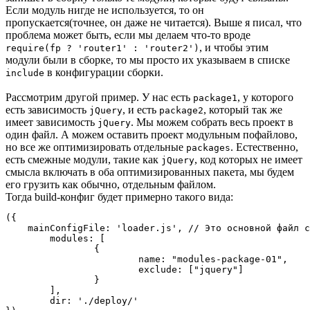
Если модуль нигде не используется, то он
пропускается(точнее, он даже не читается). Выше я писал, что
проблема может быть, если мы делаем что-то вроде
, и чтобы этим
require(fp ? 'router1' : 'router2')
модули были в сборке, то мы просто их указываем в списке
в конфигурации сборки.
include
Рассмотрим другой пример. У нас есть
, у которого
package1
есть зависимость
, и есть
, который так же
jQuery
package2
имеет зависимость
. Мы можем собрать весь проект в
jQuery
один файл. А можем оставить проект модульным пофайлово,
но все же оптимизировать отдельные
. Естественно,
packages
есть смежные модули, такие как
, код которых не имеет
jQuery
смысла включать в оба оптимизированных пакета, мы будем
его грузить как обычно, отдельным файлом.
Тогда build-конфиг будет примерно такого вида:
({

    mainConfigFile: 'loader.js', // Это основной файл с
	modules: [

		{

			name: "modules-package-01",

			exclude: ["jquery"]

		}

	],

	dir: './deploy/'
