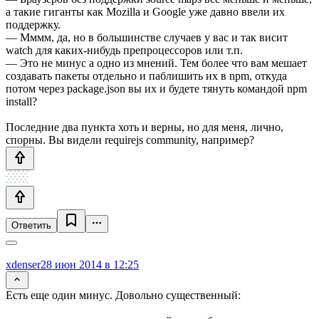
а такие гиганты как Mozilla и Google уже давно ввели их
поддержку.
— Мммм, да, но в большинстве случаев у вас и так висит
watch для каких-нибудь препроцессоров или т.п.
— Это не минус а одно из мнений. Тем более что вам мешает
создавать пакеты отдельно и паблишить их в npm, откуда
потом через package.json вы их и будете тянуть командой npm
install?
Последние два пункта хоть и верны, но для меня, лично,
спорны. Вы видели requirejs community, например?
Ответить
xdenser
28 июн 2014 в 12:25
Есть еще один минус. Довольно существенный: