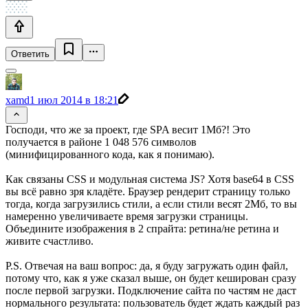
Ответить
xamd
1 июл 2014 в 18:21
Господи, что же за проект, где SPA весит 1Мб?! Это
получается в районе 1 048 576 символов
(минифицированного кода, как я понимаю).
Как связаны CSS и модульная система JS? Хотя base64 в CSS
вы всё равно зря кладёте. Браузер рендерит страницу только
тогда, когда загрузились стили, а если стили весят 2Мб, то вы
намеренно увеличиваете время загрузки страницы.
Объедините изображения в 2 спрайта: ретина/не ретина и
живите счастливо.
P.S. Отвечая на ваш вопрос: да, я буду загружать один файл,
потому что, как я уже сказал выше, он будет кеширован сразу
после первой загрузки. Подключение сайта по частям не даст
нормального результата: пользователь будет ждать каждый раз