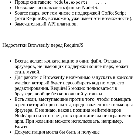
Проще синтаксис:
.
module.exports = ...
Позволяет использовать фишки NodeJS.
Source maps, вот том числе с поддержкой CoffeeScript
(хотя RequireJS, возможно, уже имеет эти возможности).
Замечательный API плагинов.
Недостатки Browserify перед RequireJS
Всегда делает конкатенацию в один файл. Отладка
браузеров, не имеющих поддержки source maps, может
стать мукой.
Для работы с Browserify необходимо запускать в консоли
watcher, который будет пересобирать код по мере его
редактирования. RequireJS можно пользоваться в
браузере, вообще без консольной утилиты.
Есть люди, выступающие против того, чтобы помещать
в репозиторий npm пакеты, предназначенные только для
браузера. Я не знаю, какова позиция мейнтейнеров
Node/npm на этот счет, но в принципе вы не ограничены
npm. При желании можете использовать, например,
Bower.
Документация могла бы быть и получше