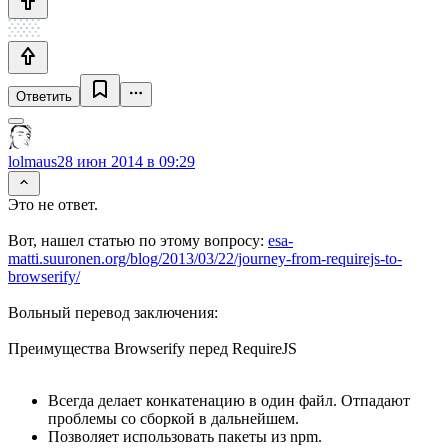
Ответить
lolmaus
28 июн 2014 в 09:29
Это не ответ.
Вот, нашел статью по этому вопросу:
esa-
matti.suuronen.org/blog/2013/03/22/journey-from-requirejs-to-
browserify/
Вольный перевод заключения:
Преимущества Browserify перед RequireJS
Всегда делает конкатенацию в один файл. Отпадают
проблемы со сборкой в дальнейшем.
Позволяет использовать пакеты из npm.