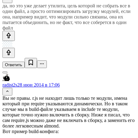
да, но это уже делает утилита, цель которой не собрать все в
один файл, а просто оптимизировать загрузку модулей, если
она, например видит, что модули сильно связаны, она их
пытается объединить, но не факт, что все соберется в один
файл
Ответить
radist2s
28 июн 2014 в 17:06
Вы не правы. r.js не находит лишь только те модули, имена
который при require указываются динамически. Но в таком
случае мы в build-файле указываем в include те модули,
которые точно нужно включить в сборку. Ниже я писал, что
сам require.js можно даже не включать в сборку, а заменить его
более легковесным almond.
Вот пример build-конфига: