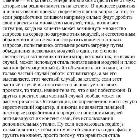
главное — это котлета, теперь попытаюсь отделить её от мух,
которые вы решили заметить на котлете. В процессе развития
и использования проекта скорее всего встал вопрос, а что, то
если разработчики слишком например сильно будут дробить
свои проекты на множество модулей, тогда возникает
ситуация, когда на клиенте может возникнуть множество
запросов на сервер по загрузке этих модулей, и естественным
образом возникло желание сократить количество таких
запросов, попытавшись оптимизировать загрузку путем
объединения нескольких модулей в один, по степени
связности, и вот возник оптимизатор, который так, на всякий
случай, может используя стиль подтягивания модулей и плюс
ваш конфигурационный файл объединить все в один, и это
только частый случай работы оптимизатора, а вы его
выставляете, этот частный случай, за котлету, если этот
частный случай вы повсеместно используете в своих
проектах, то тогда, извините за то, что я вас побеспокоил. В
других проектах ваш частный случай вообще может не
рассматриваться. Оптимизация, по определению носит сугубо
эврестический характер, и никогда не является панацеей,
некоторые разработчики в процессе написания модулей
оптимизируют их контент сами, без использования
дополнительных утилит. Ну если использовать require js,
только для того, чтобы потом все объединить в один файл и
грузить на клиент, просто потому, что нравиться стиль