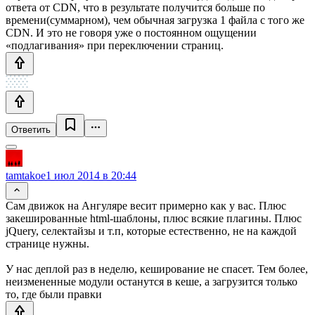
ответа от CDN, что в результате получится больше по
времени(суммарном), чем обычная загрузка 1 файла с того же
CDN. И это не говоря уже о постоянном ощущении
«подлагивания» при переключении страниц.
Ответить
tamtakoe
1 июл 2014 в 20:44
Сам движок на Ангуляре весит примерно как у вас. Плюс
закешированные html-шаблоны, плюс всякие плагины. Плюс
jQuery, селектайзы и т.п, которые естественно, не на каждой
странице нужны.
У нас деплой раз в неделю, кеширование не спасет. Тем более,
неизмененные модули останутся в кеше, а загрузится только
то, где были правки