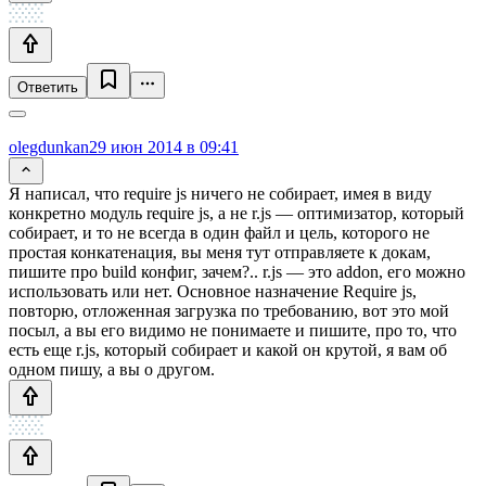
Ответить
olegdunkan
29 июн 2014 в 09:41
Я написал, что require js ничего не собирает, имея в виду
конкретно модуль require js, а не r.js — оптимизатор, который
собирает, и то не всегда в один файл и цель, которого не
простая конкатенация, вы меня тут отправляете к докам,
пишите про build конфиг, зачем?.. r.js — это addon, его можно
использовать или нет. Основное назначение Require js,
повторю, отложенная загрузка по требованию, вот это мой
посыл, а вы его видимо не понимаете и пишите, про то, что
есть еще r.js, который собирает и какой он крутой, я вам об
одном пишу, а вы о другом.