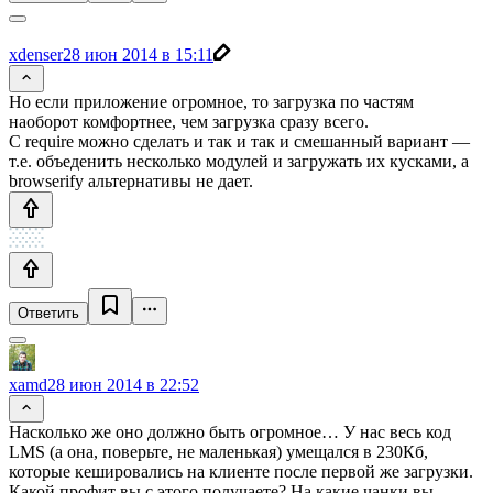
xdenser
28 июн 2014 в 15:11
Но если приложение огромное, то загрузка по частям
наоборот комфортнее, чем загрузка сразу всего.
С require можно сделать и так и так и смешанный вариант —
т.е. объеденить несколько модулей и загружать их кусками, а
browserify альтернативы не дает.
Ответить
xamd
28 июн 2014 в 22:52
Насколько же оно должно быть огромное… У нас весь код
LMS (а она, поверьте, не маленькая) умещался в 230Кб,
которые кешировались на клиенте после первой же загрузки.
Какой профит вы с этого получаете? На какие чанки вы