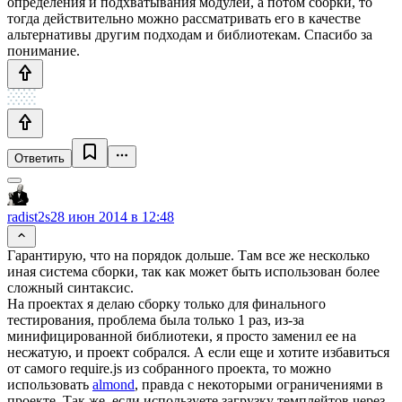
определения и подхватывания модулей, а потом сборки, то
тогда действительно можно рассматривать его в качестве
альтернативы другим подходам и библиотекам. Спасибо за
понимание.
Ответить
radist2s
28 июн 2014 в 12:48
Гарантирую, что на порядок дольше. Там все же несколько
иная система сборки, так как может быть использован более
сложный синтаксис.
На проектах я делаю сборку только для финального
тестирования, проблема была только 1 раз, из-за
минифицированной библиотеки, я просто заменил ее на
несжатую, и проект собрался. А если еще и хотите избавиться
от самого require.js из собранного проекта, то можно
использовать
almond
, правда с некоторыми ограничениями в
проекте. Так же, если используете загрузку темплейтов через