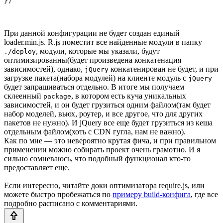
При данной конфигурации не будет создан единый
loader.min.js. R.js поместит все найденные модули в папку
, модули, которые мы указали, будут
./deploy
оптимизированны(будет произведена конкатенация
зависимостей), однако,
конкатенирован не будет, и при
jQuery
загрузке пакета(набора модулей) на клиенте модуль с
jQuery
будет запрашиваться отдельно. В итоге мы получаем
склеенный
, в котором есть куча уникальных
package
зависимостей, и он будет грузиться одним файлом(там будет
набор моделей, вьюх, роутер, и все другое, что для других
пакетов не нужно). И jQuery все еще будет грузиться из кеша
отдельным файлом(хоть с CDN гугла, нам не важно).
Как по мне — это невероятно крутая фича, и при правильном
применении можно собирать проект очень грамотно. И я
сильно сомневаюсь, что подобный функционал кто-то
предоставляет еще.
Если интересно, читайте доки оптимизатора require.js, или
можете быстро пробежаться по
примеру build-конфига
, где все
подробно расписано с комментариями.