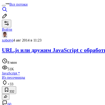
Все потоки
Войти
xobotyi
4 авг 2014 в 11:23
URL.js или дружим JavaScript с обрабо
8 мин
51K
JavaScript
*
Из песочницы
+33
332
60