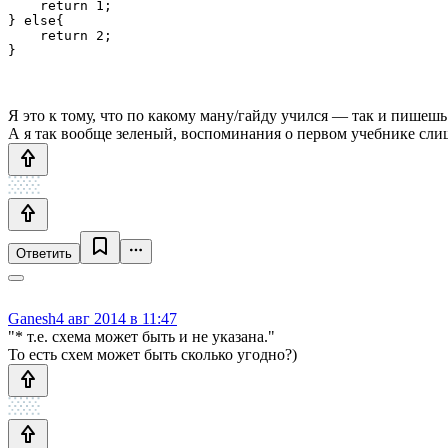
    return 1;

} else{

    return 2;

Я это к тому, что по какому ману/гайду учился — так и пишеш
А я так вообще зеленый, воспоминания о первом учебнике сли
Ответить
Ganesh
4 авг 2014 в 11:47
"* т.е. схема может быть и не указана."
То есть схем может быть сколько угодно?)