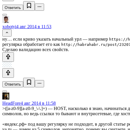
Ответить
xobotyi
4 авг 2014 в 11:53
ну… если криво указать начальный урл — например
https://h
регулярка обработает его как
http://habrahabr.ru/post/2320
Сделаю валидацию всех свойств.
Ответить
HeadFore
4 авг 2014 в 11:58
>([a-z0-9][a-z0-9_\-\.]+) — HOST, насколько я знаю, начинатьс
символов, но ведь ссылки то бывают и внутрисетевые, где хост
«яндекс.рф» под вашу регулярку не подходит, в другой статье р
ya.ru — домен из 5 символов, непонятно, почему вы считаете, ч