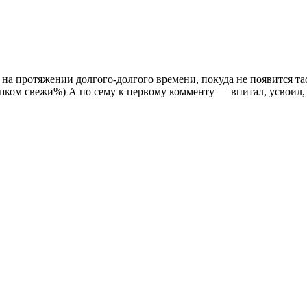
ь на протяжении долгого-долгого времени, покуда не появится т
шком свежи%) А по сему к первому комменту — впитал, усвоил,