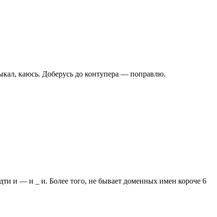
втыкал, каюсь. Доберусь до контупера — поправлю.
идти и — и _ и. Более того, не бывает доменных имен короче 6