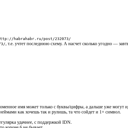
ttp://habrahabr.ru/post/232073/
, т.е. учтет последнюю схему. А насчет сколько угодно — за
73/
я доменное имя может только с буквы/цифры, а дальше уже могут 
неймами как хочешь так и рулишь, та что сойдет и 1+ символ.
егулярка удачнее, с поддержкой IDN.
то короче 6 не бывает.