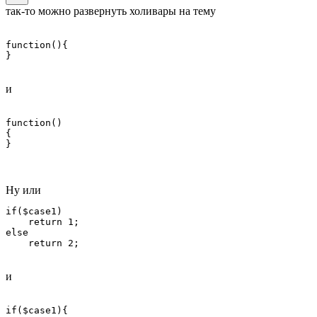
так-то можно развернуть холивары на тему
function(){

и
function()

{

Ну или
if($case1)

    return 1;

else

и
if($case1){
