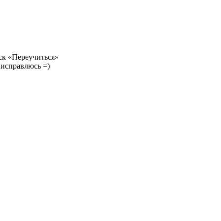
аск «Переучиться»
 исправлюсь =)