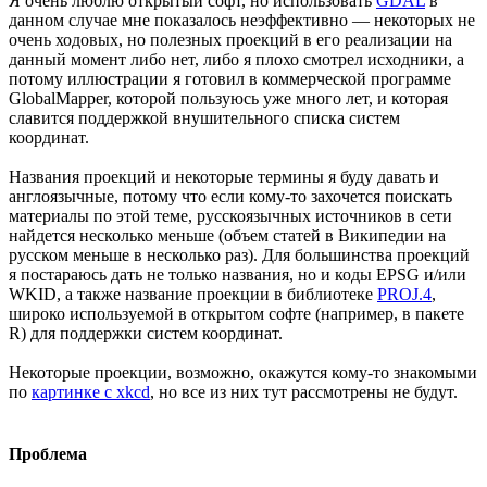
Я очень люблю открытый софт, но использовать
GDAL
в
данном случае мне показалось неэффективно — некоторых не
очень ходовых, но полезных проекций в его реализации на
данный момент либо нет, либо я плохо смотрел исходники, а
потому иллюстрации я готовил в коммерческой программе
GlobalMapper, которой пользуюсь уже много лет, и которая
славится поддержкой внушительного списка систем
координат.
Названия проекций и некоторые термины я буду давать и
англоязычные, потому что если кому-то захочется поискать
материалы по этой теме, русскоязычных источников в сети
найдется несколько меньше (объем статей в Википедии на
русском меньше в несколько раз). Для большинства проекций
я постараюсь дать не только названия, но и коды EPSG и/или
WKID, а также название проекции в библиотеке
PROJ.4
,
широко используемой в открытом софте (например, в пакете
R) для поддержки систем координат.
Некоторые проекции, возможно, окажутся кому-то знакомыми
по
картинке с xkcd
, но все из них тут рассмотрены не будут.
Проблема