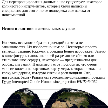
Для перепроецирования данных в нее существует некоторое
количество инструментов, которые были написаны
специально для этого, но ее поддержка еще далека от
повсеместной.
Немного экзотики и специальных случаев
Конечно, все многообразие проекций на этом не
заканчивается. Их изобретено немало. Некоторые просто
выглядят странно (скажем, проекция Бонне изображает Землю
в виде фигуры, напоминающей разрезанное яблоко или
стилизованное сердце), некоторые — предназначены для
особых ситуаций. Например, готов поспорить, что очень
многие видели на картинках карту мира, которая похожа на
корку мандарина, которую сняли и расплющили. Это,
наверняка, была
«Разрывная гомолосинусоидальная проекция
Гуда»
Interrupted Goode Homolosine projection
WKID:54052
.