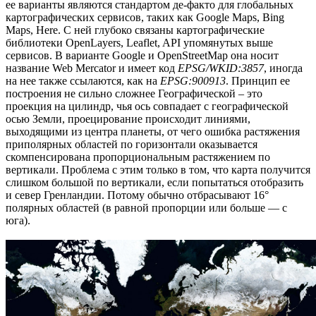
ее варианты являются стандартом де-факто для глобальных
картографических сервисов, таких как Google Maps, Bing
Maps, Here. С ней глубоко связаны картографические
библиотеки OpenLayers, Leaflet, API упомянутых выше
сервисов. В варианте Google и OpenStreetMap она носит
название Web Mercator и имеет код
EPSG/WKID:3857
, иногда
на нее также ссылаются, как на
EPSG:900913
. Принцип ее
построения не сильно сложнее Географической – это
проекция на цилиндр, чья ось совпадает с географической
осью Земли, проецирование происходит линиями,
выходящими из центра планеты, от чего ошибка растяжения
приполярных областей по горизонтали оказывается
скомпенсирована пропорциональным растяжением по
вертикали. Проблема с этим только в том, что карта получится
слишком большой по вертикали, если попытаться отобразить
и север Гренландии. Потому обычно отбрасывают 16°
полярных областей (в равной пропорции или больше — с
юга).