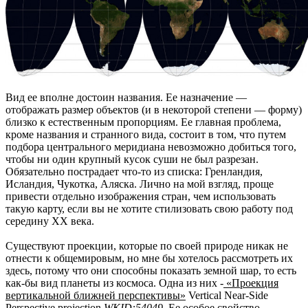
Вид ее вполне достоин названия. Ее назначение —
отображать размер объектов (и в некоторой степени — форму)
близко к естественным пропорциям. Ее главная проблема,
кроме названия и странного вида, состоит в том, что путем
подбора центрального меридиана невозможно добиться того,
чтобы ни один крупный кусок суши не был разрезан.
Обязательно пострадает что-то из списка: Гренландия,
Исландия, Чукотка, Аляска. Лично на мой взгляд, проще
привести отдельно изображения стран, чем использовать
такую карту, если вы не хотите стилизовать свою работу под
середину XX века.
Существуют проекции, которые по своей природе никак не
отнести к общемировым, но мне бы хотелось рассмотреть их
здесь, потому что они способны показать земной шар, то есть
как-бы вид планеты из космоса. Одна из них -
«Проекция
вертикальной ближней перспективы»
Vertical Near-Side
Perspective projection
WKID:54049
. Ее особое свойство —