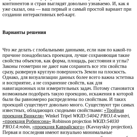
континентов и стран выглядят довольно узнаваемо. И, как я
уже сказал, она — ваш первый и самый простой вариант при
создании интерактивных веб-карт.
Варианты решения
Что же делать с глобальными данными, если нам по какой-то
причине понадобилась проекция, лучше сохраняющая такие
свойства объектов, как форма, площадь, расстояния и углы?
Законы геометрии не дают нам сохранить все эти свойства
сразу, развернув круглую поверхность Земли на плоскость.
Однако, для визуализации данных более всего важна эстетика
и восприятие, а не сохранение свойств, как для
навигационных или измерительных задач. Потому становится
возможным подобрать такую проекцию, искажения в которой
были бы равномерно распределены по свойствам. И таких
проекций существует довольно много. Существуют три самых
известных, обладающих сходными свойствами:
«Тройная
проекция Винкеля»
Winkel Tripel
WKID:54042 PROJ.4:wintri
,
«проекция Робинсона»
Robinson projection
WKID:54030
PROJ.4:robin
,
«проекция Каврайского»
(Kavrayskiy projection).
Первая и последняя имеют визуально минимальные