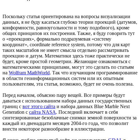
Поскольку статья ориентирована на вопросы визуализации
данных, я не буду касаться глубоко теории проекций (датумов,
конформности, равноугольности и тому подобного), кроме
общих принципов их построения. Также, я буду говорить тут
о «проекциях», формально подразумевая «систему
координат», coordinate reference system, потому что для карт
таких масштабов не имеет смысла отдельно рассматривать
проекцию и датум. Математики здесь тоже практически не
будет, кроме простой геометрии. Желающие ознакомиться с
математическими принципами, могут это сделать по статьям
на
Wolfram MathWorld
. Так что изучающим программирование
в области геоинформационных систем или их опытным
пользователям, эта статья, возможно, будет не очень полезна.
Перед началом, объясню пару вещей. Все примеры будут
даваться с использованием набора данных государственных
границ с
вот этого сайта
и набора данных Blue Marble Next
Generation с
сайта NASA
. Последний включает в себя
синтезированные безоблачные снимки земной поверхности за
каждый из двенадцати месяцев 2004-го года, что позволит
внести некоторое разнообразие в иллюстрации.