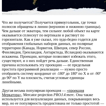
Что же получается? Получается прямоугольник, где точки
полюсов обращены в линии (верхнюю и нижнюю границы).
Чем дальше от экватора, тем сильнее любой объект на карте
оказывается сплюснут по вертикали и растянут по
горизонтали. Как я уже сказал, это худо-бедно годится для
отображения глобальных наборов данных, но полярные
территории (Канада, Норвегия, Швеция, север России,
Финляндия, Гренландия, Антарктида, Исландия) оказываются
искажены. Проекции, которые позволяют избежать этого,
существуют, и о них пойдет речь дальше. Единственная
причина использовать эту проекцию — ее предельная
простота программной реализации — нужно просто
отобразить систему координат от -180º до 180º по X и от -90º
до 90º по Y на плоскость, считая угловые единицы
линейными.
Другая весьма популярная проекция —
«проекция
Меркатора»
, Mercator projection
PROJ.4:merc
. Она также
используется для визуализации данных, покрывающих весь
мир, но ее популярность продиктована не только простотой —