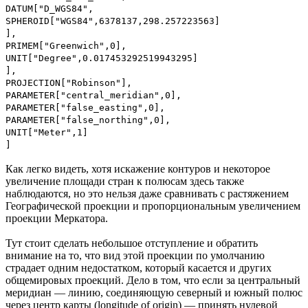
DATUM["D_WGS84",
SPHEROID["WGS84",6378137,298.257223563]
],
PRIMEM["Greenwich",0],
UNIT["Degree",0.017453292519943295]
],
PROJECTION["Robinson"],
PARAMETER["central_meridian",0],
PARAMETER["false_easting",0],
PARAMETER["false_northing",0],
UNIT["Meter",1]
]
Как легко видеть, хотя искажение контуров и некоторое
увеличение площади стран к полюсам здесь также
наблюдаются, но это нельзя даже сравнивать с растяжением
Географической проекции и пропорциональным увеличением
проекции Меркатора.
Тут стоит сделать небольшое отступление и обратить
внимание на то, что вид этой проекции по умолчанию
страдает одним недостатком, который касается и других
общемировых проекций. Дело в том, что если за центральный
меридиан — линию, соединяющую северный и южный полюс
через центр карты (longitude of origin) — принять нулевой