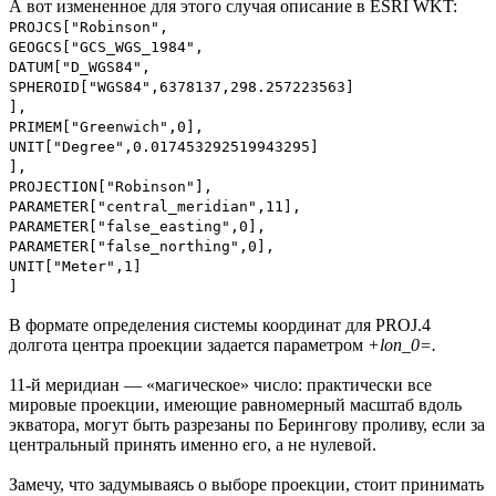
А вот измененное для этого случая описание в ESRI WKT:
PROJCS["Robinson",
GEOGCS["GCS_WGS_1984",
DATUM["D_WGS84",
SPHEROID["WGS84",6378137,298.257223563]
],
PRIMEM["Greenwich",0],
UNIT["Degree",0.017453292519943295]
],
PROJECTION["Robinson"],
PARAMETER["central_meridian",11],
PARAMETER["false_easting",0],
PARAMETER["false_northing",0],
UNIT["Meter",1]
]
В формате определения системы координат для PROJ.4
долгота центра проекции задается параметром
+lon_0=.
11-й меридиан — «магическое» число: практически все
мировые проекции, имеющие равномерный масштаб вдоль
экватора, могут быть разрезаны по Берингову проливу, если за
центральный принять именно его, а не нулевой.
Замечу, что задумываясь о выборе проекции, стоит принимать