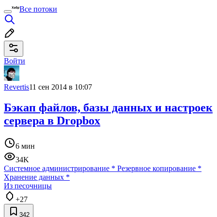
Все потоки
Войти
Revertis
11 сен 2014 в 10:07
Бэкап файлов, базы данных и настроек
сервера в Dropbox
6 мин
34K
Системное администрирование
*
Резервное копирование
*
Хранение данных
*
Из песочницы
+27
342