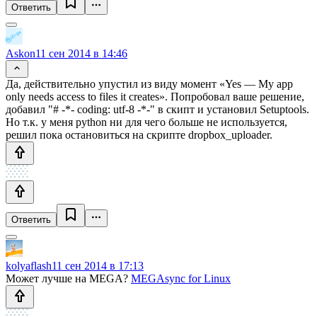
Ответить
Askon
11 сен 2014 в 14:46
Да, действительно упустил из виду момент «Yes — My app
only needs access to files it creates». Попробовал ваше решение,
добавил "# -*- coding: utf-8 -*-" в скипт и установил Setuptools.
Но т.к. у меня python ни для чего больше не используется,
решил пока остановиться на скрипте dropbox_uploader.
Ответить
kolyaflash
11 сен 2014 в 17:13
Может лучше на MEGA?
MEGAsync for Linux