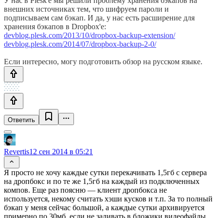
У нас в Plesk'e мы решили проблему хранения бэкапов на
внешних источниках тем, что шифруем пароли и
подписываем сам бэкап. И да, у нас есть расширение для
хранения бэкапов в Dropbox'e:
devblog.plesk.com/2013/10/dropbox-backup-extension/
devblog.plesk.com/2014/07/dropbox-backup-2-0/
Если интересно, могу подготовить обзор на русском языке.
Ответить
Revertis
12 сен 2014 в 05:21
Я просто не хочу каждые сутки перекачивать 1,5гб с сервера
на дропбокс и по те же 1,5гб на каждый из подключенных
компов. Еще раз поясню — клиент дропбокса не
используется, некому считать хэши кусков и т.п. За то полный
бэкап у меня сейчас большой, а каждые сутки архивируется
примерно по 30мб, если не заливать в бложики видеофайлы.