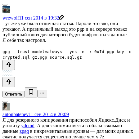
wrewolf
11 сен 2014 в 19:32
Тут же уже была отличная статья. Пароли это зло, они
утекают. А правильный выход это pgp и на сервере только
публичный ключ для которого будут шифроваться данные.
Я себе так настроил.
gpg --trust-model=always --yes -e -r 0xId_pgp_key -o
crypted.sql.gz.pgp source.sql.gz
Ответить
antonbatenev
11 сен 2014 в 20:09
Я для резервного копирования приспособил Яндекс.Диск и
утилиту
ydcmd
. А для экономии места в облаке сжимаю
данные
zpaq
в инкрементальные архивы — для моих данных
сжатие получается существенно лучше чем у 7z.