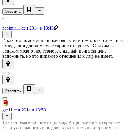
Ответить
zapimir
11 сен 2014 в 13:43
И как это поможет дропбоксовцам или тем кто его ломанет?
Откуда они достанут этот скрипт с паролем? С таким же
успехом можно про терморектальный криптоанализ
вспомнить, но это никакого отношения к 7zip не имеет.
Ответить
gto
11 сен 2014 в 13:58
Так эта тема вообще не про 7zip. А про доверие к сервисам.
Если уж параноить и не доверять гугломылу и прочим, то