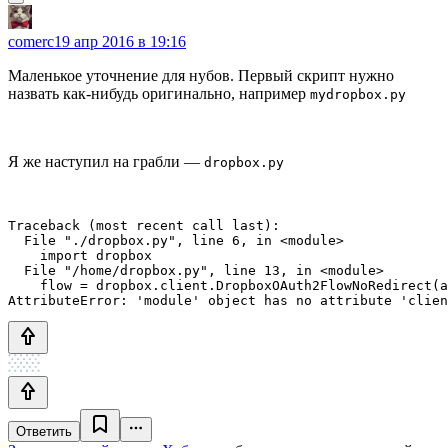
comerc
19 апр 2016 в 19:16
Маленькое уточнение для нубов. Первый скрипт нужно
назвать как-нибудь оригинально, например
mydropbox.py
Я же наступил на грабли —
dropbox.py
Traceback (most recent call last):

  File "./dropbox.py", line 6, in <module>

    import dropbox

  File "/home/dropbox.py", line 13, in <module>

    flow = dropbox.client.DropboxOAuth2FlowNoRedirect(a
AttributeError: 'module' object has no attribute 'clien
Ответить