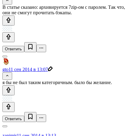
В статье сказано: архивируется 7zip-ом с паролем. Так что,
они не смогут прочитать бэкапы.
Ответить
gto
11 сен 2014 в 13:07
я бы не был таким категоричным. было бы желание.
Ответить
zapimir
11 сен 2014 в 13:13