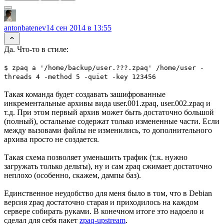
antonbatenev
14 сен 2014 в 13:55
Да. Что-то в стиле:
$ zpaq a '/home/backup/user.???.zpaq' /home/user -
threads 4 -method 5 -quiet -key 123456
Такая команда будет создавать зашифрованные
инкрементальные архивы вида user.001.zpaq, user.002.zpaq и
т.д. При этом первый архив может быть достаточно большой
(полный), остальные содержат только измененные части. Если
между вызовами файлы не изменились, то дополнительного
архива просто не создается.
Такая схема позволяет уменьшить трафик (т.к. нужно
загружать только дельты), ну и сам zpaq сжимает достаточно
неплохо (особенно, скажем, дампы баз).
Единственное неудобство для меня было в том, что в Debian
версия zpaq достаточно старая и приходилось на каждом
сервере собирать руками. В конечном итоге это надоело и
сделал для себя пакет
zpaq-upstream
.