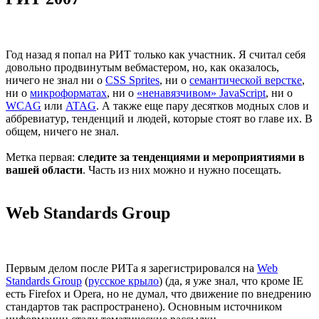
Год назад я попал на РИТ только как участник. Я считал себя
довольно продвинутым вебмастером, но, как оказалось,
ничего не знал ни о
CSS Sprites
, ни о
семантической верстке
,
ни о
микроформатах
, ни о
«ненавязчивом» JavaScript
, ни о
WCAG
или
ATAG
. А также еще пару десятков модных слов и
аббревиатур, тенденций и людей, которые стоят во главе их. В
общем, ничего не знал.
Метка первая:
следите за тенденциями и мероприятиями в
вашей области
. Часть из них можно и нужно посещать.
Web Standards Group
Первым делом после РИТа я зарегистрировался на
Web
Standards Group
(
русское крыло
) (да, я уже знал, что кроме IE
есть Firefox и Opera, но не думал, что движение по внедрению
стандартов так распространено). Основным источником