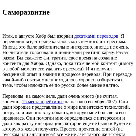
Саморазвитие
Итак, в августе Хабр был взорван
десятками переводов
. Я
переводил все, что мне казалось хоть немного интересным.
Иногда это было действительно интересно, иногда не очень.
Но читатели голосовали и поднимали рейтинг-карму. Раз за
разом. Вы скажете: фи, тратить свое время на создание
контента для Хабра. Однако, пока это еще мой контент (я могу
в любой момент его удалить с ресурса). И я получил
бесценный опыт и знания в процессе перевода. При переводе
какой-либо статьи мне приходилось хорошо разбираться в
теме, чтобы изложить ее по-русски более-менее внятно.
Переводы, на самом деле, дали очень много (не считая,
конечно,
15 места в рейтинге
на начало сентября 2007). Они
дали хорошее представление о мире клиентских технологий,
погрузили именно в ту область, которую мне больше всего
нравилась. Они помогли мне определиться с интересами и
дали как раз ту информацию, которой еще не было в Рунете и
которую я желал получить. Простое прочтение статей (на
русском или английском) все же не дает такого же эффекта.