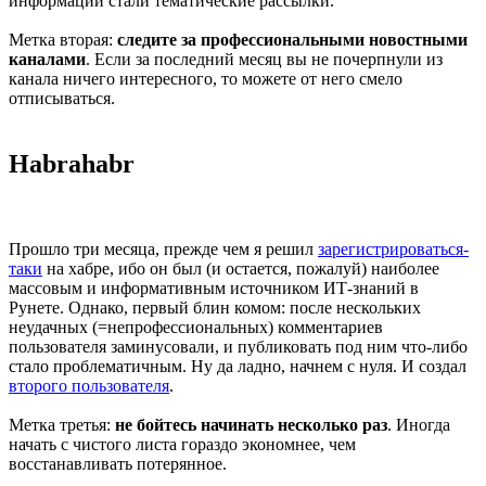
информации стали тематические рассылки.
Метка вторая:
следите за профессиональными новостными
каналами
. Если за последний месяц вы не почерпнули из
канала ничего интересного, то можете от него смело
отписываться.
Habrahabr
Прошло три месяца, прежде чем я решил
зарегистрироваться-
таки
на хабре, ибо он был (и остается, пожалуй) наиболее
массовым и информативным источником ИТ-знаний в
Рунете. Однако, первый блин комом: после нескольких
неудачных (=непрофессиональных) комментариев
пользователя заминусовали, и публиковать под ним что-либо
стало проблематичным. Ну да ладно, начнем с нуля. И создал
второго пользователя
.
Метка третья:
не бойтесь начинать несколько раз
. Иногда
начать с чистого листа гораздо экономнее, чем
восстанавливать потерянное.