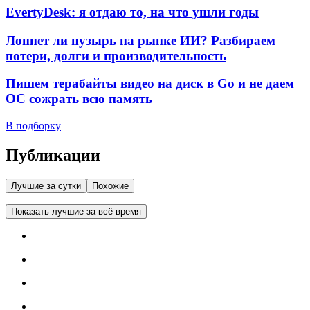
EvertyDesk: я отдаю то, на что ушли годы
Лопнет ли пузырь на рынке ИИ? Разбираем
потери, долги и производительность
Пишем терабайты видео на диск в Go и не даем
ОС сожрать всю память
В подборку
Публикации
Лучшие за сутки
Похожие
Показать лучшие за всё время