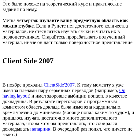
Это было похоже на теоретический курс и практические
задания по нему.
Метка четвертая:
изучайте вашу предметную область как
можно глубже
. Если в Рунете нет достаточного количества
материалов, не стесняйтесь изучать языки и читать их в
первоисточниках. Старайтесь прорабатывать полученный
материал, иначе он даст только поверхностное представление.
Client Side 2007
В ноябре проходил
ClientSide'2007
. К тому моменту я уже
имел за плечами пару серьезных переводов (например,
On
having layout
) и имел здоровые амбиции попасть в качестве
докладчика. В результате переговоров с программным
комитетом область доклада была изменена кардинально,
время урезано до минимума (вообще попал каким-то чудом), и
пришлось изучать достаточно много дополнительного
материала, чтобы хотя бы представлять, что собирался
докладывать
напарник
. В очередной раз понял, что ничего не
знаю :)