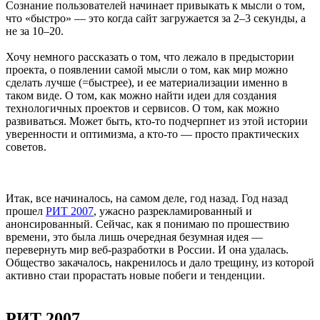
Сознание пользователей начинает привыкать к мысли о том,
что «быстро» — это когда сайт загружается за 2–3 секунды, а
не за 10–20.
Хочу немного рассказать о том, что лежало в предыстории
проекта, о появлении самой мысли о том, как мир можно
сделать лучше (=быстрее), и ее материализации именно в
таком виде. О том, как можно найти идеи для создания
технологичных проектов и сервисов. О том, как можно
развиваться. Может быть, кто-то подчерпнет из этой истории
уверенности и оптимизма, а кто-то — просто практических
советов.
Итак, все начиналось, на самом деле, год назад. Год назад
прошел
РИТ 2007
, ужасно разрекламированный и
анонсированный. Сейчас, как я понимаю по прошествию
времени, это была лишь очередная безумная идея —
перевернуть мир веб-разработки в России. И она удалась.
Общество закачалось, накренилось и дало трещину, из которой
активно стаи прорастать новые побеги и тенденции.
РИТ 2007