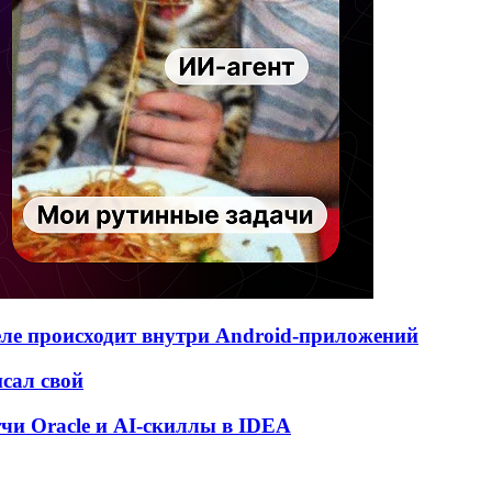
деле происходит внутри Android-приложений
исал свой
атчи Oracle и AI-скиллы в IDEA