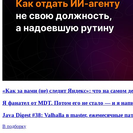
«Как за вами (не) следит Яндекс»: что на самом 
Я фанател от MDT. Потом его не стало — и я нап
Java Digest #38: Valhalla в master, ежемесячные п
В подборку