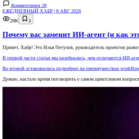
Комментарии 28
ЕЖЕДНЕВНЫЙ ХАБР | 8 АВГ 2026
28K
3
Почему вас заменит ИИ‑агент (и как эт
Привет, Хабр! Это Илья Петухов, руководитель проектов разв
В первой части статьи мы разобрались, чем отличаются ИИ-аген
Во второй остановились подробнее на преимуществах workflow
Думаю, настало время поговорить о самом щекотливом вопрос