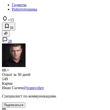
Гаджеты
Робототехника
+15
33
28
8K+
Охват за 30 дней
149
Карма
Иван Сычев
@ivansychev
Специалист по коммуникациям.
Подписаться