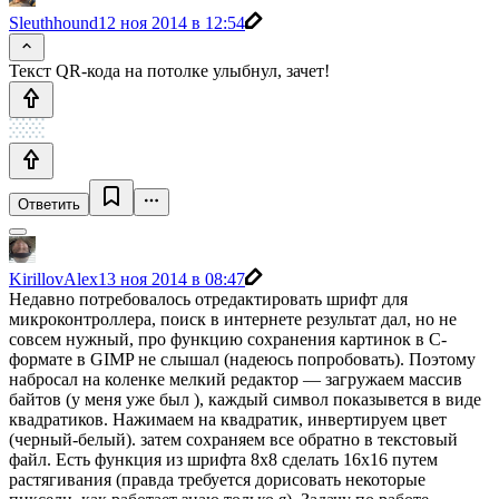
Sleuthhound
12 ноя 2014 в 12:54
Текст QR-кода на потолке улыбнул, зачет!
Ответить
KirillovAlex
13 ноя 2014 в 08:47
Недавно потребовалось отредактировать шрифт для
микроконтроллера, поиск в интернете результат дал, но не
совсем нужный, про функцию сохранения картинок в C-
формате в GIMP не слышал (надеюсь попробовать). Поэтому
набросал на коленке мелкий редактор — загружаем массив
байтов (у меня уже был ), каждый символ показывется в виде
квадратиков. Нажимаем на квадратик, инвертируем цвет
(черный-белый). затем сохраняем все обратно в текстовый
файл. Есть функция из шрифта 8x8 сделать 16x16 путем
растягивания (правда требуется дорисовать некоторые