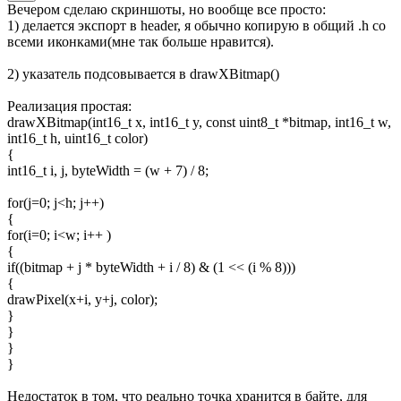
Вечером сделаю скриншоты, но вообще все просто:
1) делается экспорт в header, я обычно копирую в общий .h со
всеми иконками(мне так больше нравится).
2) указатель подсовывается в drawXBitmap()
Реализация простая:
drawXBitmap(int16_t x, int16_t y, const uint8_t *bitmap, int16_t w,
int16_t h, uint16_t color)
{
int16_t i, j, byteWidth = (w + 7) / 8;
for(j=0; j<h; j++)
{
for(i=0; i<w; i++ )
{
if((bitmap + j * byteWidth + i / 8) & (1 << (i % 8)))
{
drawPixel(x+i, y+j, color);
}
}
}
}
Недостаток в том, что реально точка хранится в байте, для