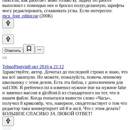
пиксели, как работает знаю только я). Задачу по работе
выполнил с помощью нее и бросил полусделанную, шрифты
могу редактировать, сглаживать углы. Если интересно:
mcu_font_editor.rar
(200К)
Ответить
TehnoPingvin
8 окт 2016 в 21:12
Здравствуйте, автор. Дочитал до последней строки и знаю, что
вы всё закинули. Но можете, пожалуйста, помочь ленивому
школьнику с этим делом. Есть эта библа, с дополнением для
ssd1306. В preference.txt я изменил нужное true на нужное false
и заменил массив в glcdfont.h из стандартного на тот, что в
вашем файле. Когда попытался вывести слово «Часы»,
получил 8 крякозябр, что, наверное, свидетельствует о том что
редактор таки конвертирует utf-8 в ascii. Что с этим делать?
БОЛЬШОЕ СПАСИБО ЗА ЛЮБОЙ ОТВЕТ!