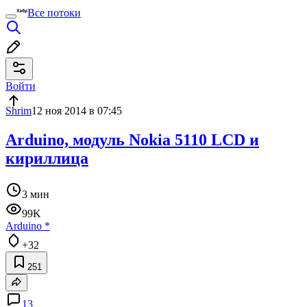
Все потоки
Войти
Shrim
12 ноя 2014 в 07:45
Arduino, модуль Nokia 5110 LCD и
кириллица
3 мин
99K
Arduino
*
+32
251
13