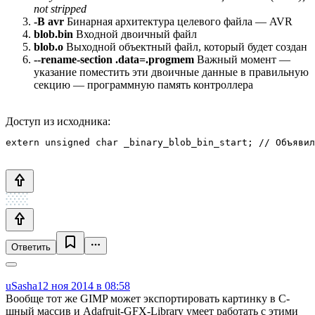
not stripped
-B avr
Бинарная архитектура целевого файла — AVR
blob.bin
Входной двоичный файл
blob.o
Выходной объектный файл, который будет создан
--rename-section .data=.progmem
Важный момент —
указание поместить эти двоичные данные в правильную
секцию — программную память контроллера
Доступ из исходника:
Ответить
uSasha
12 ноя 2014 в 08:58
Вообще тот же GIMP может экспортировать картинку в С-
шный массив и Adafruit-GFX-Library умеет работать с этими