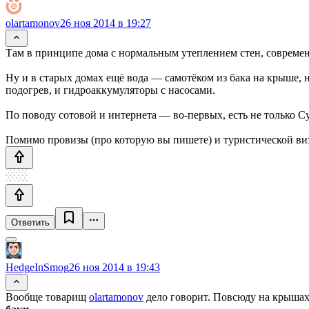
olartamonov
26 ноя 2014 в 19:27
Там в принципе дома с нормальным утеплением стен, совреме
Ну и в старых домах ещё вода — самотёком из бака на крыше, н
подогрев, и гидроаккумуляторы с насосами.
По поводу сотовой и интернета — во-первых, есть не только C
Помимо провизы (про которую вы пишете) и туристической визы
Ответить
HedgeInSmog
26 ноя 2014 в 19:43
Вообще товарищ
olartamonov
дело говорит. Повсюду на крышах