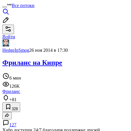
Все потоки
Войти
HedgeInSmog
26 ноя 2014 в 17:30
Фриланс на Кипре
6 мин
126K
Фриланс
+81
328
127
Хабр доступен 24/7 благодаря поддержке друзей