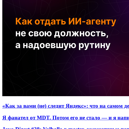
«Как за вами (не) следит Яндекс»: что на самом 
Я фанател от MDT. Потом его не стало — и я нап