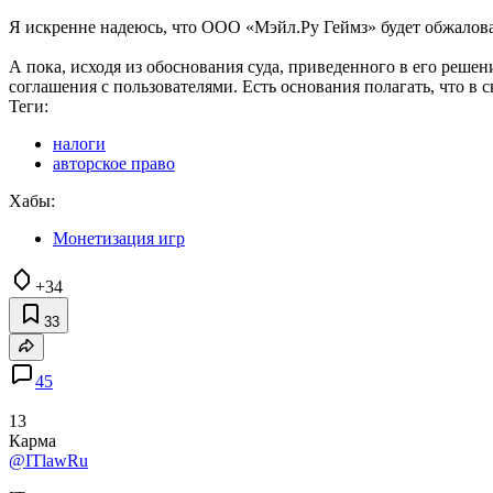
Я искренне надеюсь, что ООО «Мэйл.Ру Геймз» будет обжалова
А пока, исходя из обоснования суда, приведенного в его реш
соглашения с пользователями. Есть основания полагать, что в
Теги:
налоги
авторское право
Хабы:
Монетизация игр
+34
33
45
13
Карма
@ITlawRu