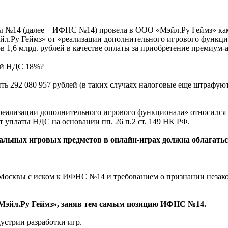
бы №14 (далее – ИФНС №14) провела в ООО «Мэйл.Ру Геймз» к
эйл.Ру Геймз» от «реализации дополнительного игрового функц
в 1,6 млрд. рублей в качестве оплаты за приобретение премиум-а
лей НДС 18%?
ь 292 080 957 рублей (в таких случаях налоговые еще штрафуют
 «реализации дополнительного игрового функционала» относился
т уплаты НДС на основании пп. 26 п.2 ст. 149 НК РФ.
льных игровых предметов в онлайн-играх должна облагать
 Москвы с иском к ИФНС №14 и требованием о признании неза
«Мэйл.Ру Геймз», заняв тем самым позицию ИФНС №14.
дустрии разработки игр.