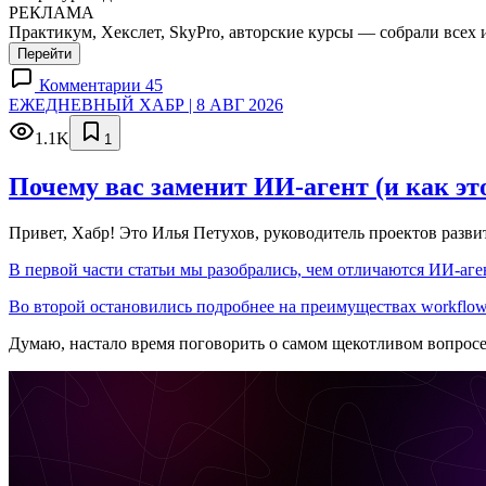
РЕКЛАМА
Практикум, Хекслет, SkyPro, авторские курсы — собрали всех 
Перейти
Комментарии 45
ЕЖЕДНЕВНЫЙ ХАБР | 8 АВГ 2026
1.1K
1
Почему вас заменит ИИ‑агент (и как эт
Привет, Хабр! Это Илья Петухов, руководитель проектов разв
В первой части статьи мы разобрались, чем отличаются ИИ-аген
Во второй остановились подробнее на преимуществах workflow
Думаю, настало время поговорить о самом щекотливом вопрос