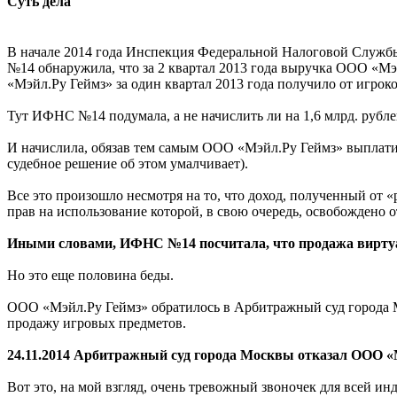
Суть дела
В начале 2014 года Инспекция Федеральной Налоговой Служ
№14 обнаружила, что за 2 квартал 2013 года выручка ООО «М
«Мэйл.Ру Геймз» за один квартал 2013 года получило от игроко
Тут ИФНС №14 подумала, а не начислить ли на 1,6 млрд. руб
И начислила, обязав тем самым ООО «Мэйл.Ру Геймз» выплатит
судебное решение об этом умалчивает).
Все это произошло несмотря на то, что доход, полученный от
прав на использование которой, в свою очередь, освобождено о
Иными словами, ИФНС №14 посчитала, что продажа виртуа
Но это еще половина беды.
ООО «Мэйл.Ру Геймз» обратилось в Арбитражный суд города
продажу игровых предметов.
24.11.2014 Арбитражный суд города Москвы отказал ООО 
Вот это, на мой взгляд, очень тревожный звоночек для всей ин