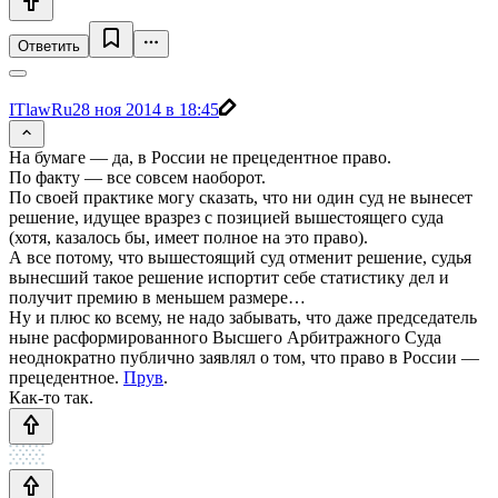
Ответить
ITlawRu
28 ноя 2014 в 18:45
На бумаге — да, в России не прецедентное право.
По факту — все совсем наоборот.
По своей практике могу сказать, что ни один суд не вынесет
решение, идущее вразрез с позицией вышестоящего суда
(хотя, казалось бы, имеет полное на это право).
А все потому, что вышестоящий суд отменит решение, судья
вынесший такое решение испортит себе статистику дел и
получит премию в меньшем размере…
Ну и плюс ко всему, не надо забывать, что даже председатель
ныне расформированного Высшего Арбитражного Суда
неоднократно публично заявлял о том, что право в России —
прецедентное.
Прув
.
Как-то так.