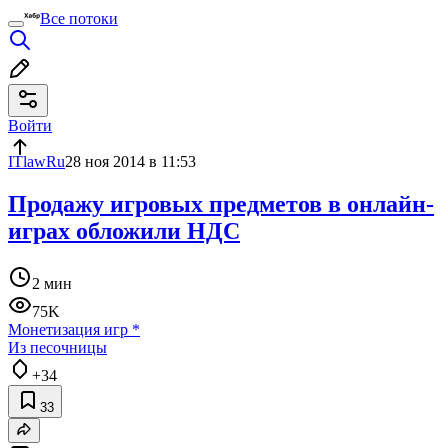
Все потоки
Войти
ITlawRu
28 ноя 2014 в 11:53
Продажу игровых предметов в онлайн-
играх обложили НДС
2 мин
75K
Монетизация игр
*
Из песочницы
+34
33